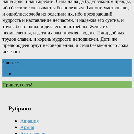
наша доля и наш жребий. Сила наша да будет законом правды,
ибо бессилие оказывается бесполезным. Так они умствовали,
и ошиблись; злоба их ослепила их, ибо презирающий
мудрость и наставление несчастен, и надежда его суетна, и
труды бесплодны, и дела его непотребны. Жены их
несмысленны, и дети их злы, проклят род их. Плод добрых
трудов славен, и корень мудрости неподвижен. Дети же
прелюбодеев будут несовершенны, и семя беззаконного ложа
исчезнет.
Свежее:
Привет, гость!
Рубрики
Авиация
Армия
Артиллерия