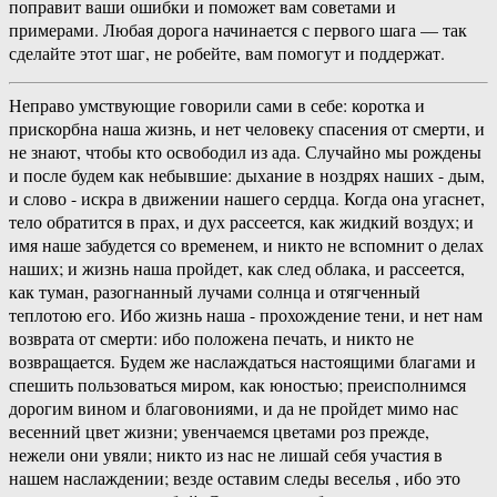
поправит ваши ошибки и поможет вам советами и
примерами. Любая дорога начинается с первого шага — так
сделайте этот шаг, не робейте, вам помогут и поддержат.
Неправо умствующие говорили сами в себе: коротка и
прискорбна наша жизнь, и нет человеку спасения от смерти, и
не знают, чтобы кто освободил из ада. Случайно мы рождены
и после будем как небывшие: дыхание в ноздрях наших - дым,
и слово - искра в движении нашего сердца. Когда она угаснет,
тело обратится в прах, и дух рассеется, как жидкий воздух; и
имя наше забудется со временем, и никто не вспомнит о делах
наших; и жизнь наша пройдет, как след облака, и рассеется,
как туман, разогнанный лучами солнца и отягченный
теплотою его. Ибо жизнь наша - прохождение тени, и нет нам
возврата от смерти: ибо положена печать, и никто не
возвращается. Будем же наслаждаться настоящими благами и
спешить пользоваться миром, как юностью; преисполнимся
дорогим вином и благовониями, и да не пройдет мимо нас
весенний цвет жизни; увенчаемся цветами роз прежде,
нежели они увяли; никто из нас не лишай себя участия в
нашем наслаждении; везде оставим следы веселья , ибо это