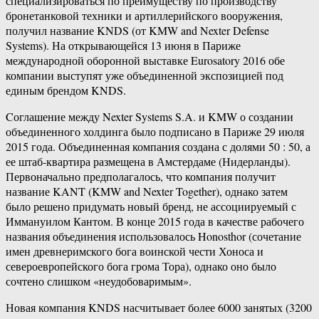
специализироваться по преимуществу по производству
бронетанковой техники и артиллерийского вооружения,
получил название KNDS (от KMW and Nexter Defense
Systems). На открывающейся 13 июня в Париже
международной оборонной выставке Eurosatory 2016 обе
компании выступят уже объединенной экспозицией под
единым брендом KNDS.
Cоглашение между Nexter Systems S.A. и KMW о создании
объединенного холдинга было подписано в Париже 29 июля
2015 года. Объединенная компания создана с долями 50 : 50, а
ее штаб-квартира размещена в Амстердаме (Нидерланды).
Первоначально предполагалось, что компания получит
название KANT (KMW and Nexter Together), однако затем
было решено придумать новый бренд, не ассоциируемый с
Иммануилом Кантом. В конце 2015 года в качестве рабочего
названия объединения использовалось Honosthor (сочетание
имен древнеримского бога воинской чести Хоноса и
североевропейского бога грома Тора), однако оно было
сочтено слишком «неудобоваримым».
Новая компания KNDS насчитывает более 6000 занятых (3200