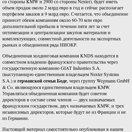
со стороны KMW и 2900 со стороны Nexter), будет иметь
объем продаж около 2 млрд евро в год и сейчас располагает
портфелем заказов в 9 млрд евро. Считается, что объединение
принесет обеим компаниям около 60-70 млн евро
дополнительной прибыли в течении пяти лет за счет
оптимизации и централизации закупок материалов и
комплектующих, совместной деятельности на экспортных
рынках и объединения ряда НИОКР.
Объединенная холдинговая компания KNDS находится в
совместном владении французского правительства через
государственную компанию GIAT Industries S.A.
(выступающую единственным владельцем Nexter Systems
германской семьи Боде
S.A.) и
, через группу Wegmann GmbH
& Co. являющуюся единственным владельцем KMW.
Управляться объединенная компания будет советом
директоров в составе семи членов — двух назначаемых
французским государством, двух назначаемых KMW, и трех
независимых директоров, которые будут не из Франции и не
из Германии.
Настоящий материал самостоятельно опубликован в нашем