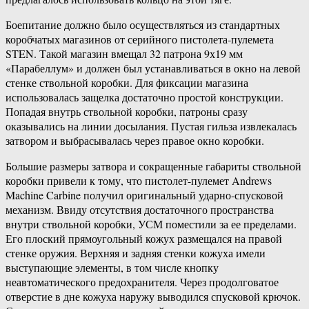
Боепитание должно было осуществляться из стандартных
коробчатых магазинов от серийного пистолета-пулемета
STEN. Такой магазин вмещал 32 патрона 9х19 мм
«Парабеллум» и должен был устанавливаться в окно на левой
стенке ствольной коробки. Для фиксации магазина
использовалась защелка достаточно простой конструкции.
Попадая внутрь ствольной коробки, патроны сразу
оказывались на линии досылания. Пустая гильза извлекалась
затвором и выбрасывалась через правое окно коробки.
Большие размеры затвора и сокращенные габариты ствольной
коробки привели к тому, что пистолет-пулемет Andrews
Machine Carbine получил оригинальный ударно-спусковой
механизм. Ввиду отсутствия достаточного пространства
внутри ствольной коробки, УСМ поместили за ее пределами.
Его плоский прямоугольный кожух размещался на правой
стенке оружия. Верхняя и задняя стенки кожуха имели
выступающие элементы, в том числе кнопку
неавтоматического предохранителя. Через продолговатое
отверстие в дне кожуха наружу выводился спусковой крючок.