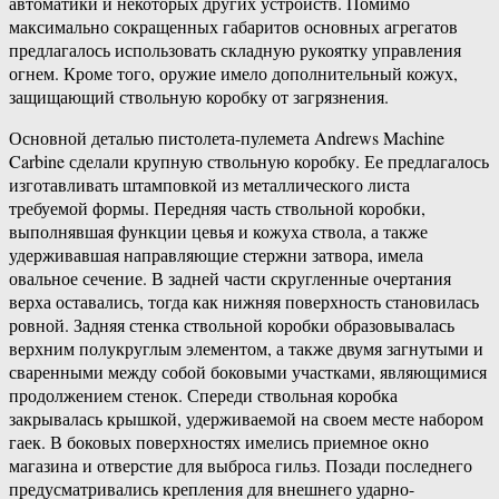
автоматики и некоторых других устройств. Помимо
максимально сокращенных габаритов основных агрегатов
предлагалось использовать складную рукоятку управления
огнем. Кроме того, оружие имело дополнительный кожух,
защищающий ствольную коробку от загрязнения.
Основной деталью пистолета-пулемета Andrews Machine
Carbine сделали крупную ствольную коробку. Ее предлагалось
изготавливать штамповкой из металлического листа
требуемой формы. Передняя часть ствольной коробки,
выполнявшая функции цевья и кожуха ствола, а также
удерживавшая направляющие стержни затвора, имела
овальное сечение. В задней части скругленные очертания
верха оставались, тогда как нижняя поверхность становилась
ровной. Задняя стенка ствольной коробки образовывалась
верхним полукруглым элементом, а также двумя загнутыми и
сваренными между собой боковыми участками, являющимися
продолжением стенок. Спереди ствольная коробка
закрывалась крышкой, удерживаемой на своем месте набором
гаек. В боковых поверхностях имелись приемное окно
магазина и отверстие для выброса гильз. Позади последнего
предусматривались крепления для внешнего ударно-