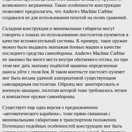
возможного загрязнения. Такие особенности конструкции
позволяют предполагать, что Andrews Machine Carbine
создавался не для использования пехотой на полях сражений.
Складная конструкция и минимальные габариты могут
говорить о планах по использованию пистолетов-пулеметов в
качестве вспомогательной системы. К примеру, такое оружие
можно было выдавать экипажам боевых машин в качестве
последнего средства самообороны. Andrews Machine Carbine
не занимал бы много места внутри обитаемого отсека, но при
этом мог дать экипажу подбитой машины определенные
шансы уйти с поля боя. В таком контексте пистолет-пулемет
мог быть весьма удачной альтернативой существующим
самозарядным пистолетам. Образец мог заинтересовать и
военную авиацию, пилотам которой тоже требовалось легкое
и компактное оружие самообороны.
Существует еще одна версия о предназначении
«автоматического карабина», тоже прямо связанная с
минимальными габаритами в транспортном положении.
Потенциал подобных особенностей конструкции мог быть
использован сотрудниками специальных служб. Компактное