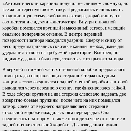
«Автоматический карабин» получил не слишком сложную, но
все же интересную автоматику. Предлагалось использовать
традиционную схему свободного затвора, доработанную в
соответствии с идеями конструктора. Внутри ствольной
коробки помещался крупный и массивный затвор, имеющий
овальное поперечное сечение. В центре передней
поверхности затвора находился ударник. Сверху и снизу от
него предусматривались сквозные каналы, необходимые для
удержания затвора на требуемой траектории. Выстрел, по-
видимому, должен был осуществляться с открытого затвора.
В верхней и нижней частях ствольной коробки предлагалось
помещать два направляющих стержня. Стержень одним
концом жестко соединялся с задней стенкой коробки, а второй
выводился через переднюю стенку, где фиксировался гайкой.
В ходе сборки оружия на два стержня следовало надевать две
возвратно-боевые пружины, после чего на них помещался
затвор. Слева от верхнего направляющего стержня в
ствольной коробке находилась тяга перезарядки. Она
соединялась с затвором, а также проходила через отверстие в
задней стенке ствольной коробки. Для взведения оружия
предлагалось использовать кольцо на этой тяге.