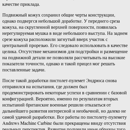
качестве приклада.
Подвижный кожух сохранил общие черты конструкции,
однако подвергся небольшой доработке. У переднего среза
кожуха, на скругленной верхней поверхности, появилась
нерегулируемая мушка в виде небольшого выступа. На заднем
срезе кожуха расположили загнутый вверх участок с
центральной прорезью. Его следовало использовать в качестве
целика. Отсутствие механизмов для подстройки и размещение
на подвижной детали не позволяли рассчитывать на высокие
показатели точности, однако и такой прицел мог решать
поставленные задачи.
После такой доработки пистолет-пулемет Эндрюса снова
отправился на испытания, где должен был
продемонстрировать некоторые успехи в сравнении с базовой
конфигурацией. Вероятно, именно по результатам вторых
испытаний британские военные решили отказаться от
дальнейшего развития интересной и необычной, но далеко не
самой удачной разработки. Все работы по пистолету-пулемету
Andrews Machine Carbine были прекращены ввиду отсутствия
реальных перспектив. Развитие получили иные образцы того