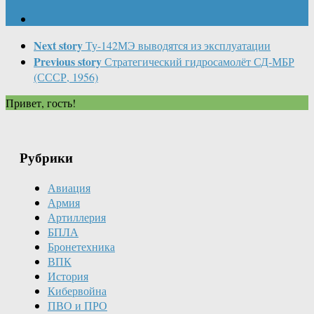
Next story
Ту-142МЭ выводятся из эксплуатации
Previous story
Стратегический гидросамолёт СД-МБР
(СССР, 1956)
Привет, гость!
Рубрики
Авиация
Армия
Артиллерия
БПЛА
Бронетехника
ВПК
История
Кибервойна
ПВО и ПРО