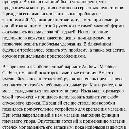
проверки. В ходе испытаний было установлено, что
предлагаемая конструкция не лишена серьезных недостатков.
Прежде всего, имелись значительные проблемы с
эргономикой. Удержание пистолета-пулемета при помощи
одной только пистолетной рукоятки не самой удачной формы
оказывалось весьма сложной задачей. Использование
подвижного кожуха в качестве цевья, по-видимому, не
позволяло решить проблемы удержания. В ближайшем
будущем требовалось решить эту проблему, а также оснастить
оружие прицельными приспособлениями.
Вскоре появился обновленный вариант Andrews Machine
Carbine, имевший некоторые заметные отличия. Вместо
имевшейся ранее пистолетной рукоятки теперь предлагалось
использовать трубку небольшого диаметра. Как и ранее, она
могла складываться поворотом вперед. Из-за малых размеров
такой «рукоятки» пришлось использовать защитную скобу
спускового крючка. На задней стенке ствольной коробки
появилось прямоугольное устройство для крепления магазина.
При этом закрепленный в нем магазин выполнял функции
плечевого упора. Опустошив готовый к применению магазин,
стрелок мог заменить его запасным, пока использовавшимся в