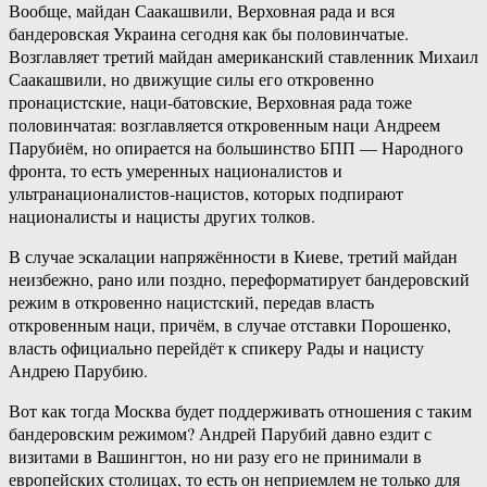
Вообще, майдан Саакашвили, Верховная рада и вся
бандеровская Украина сегодня как бы половинчатые.
Возглавляет третий майдан американский ставленник Михаил
Саакашвили, но движущие силы его откровенно
пронацистские, наци-батовские, Верховная рада тоже
половинчатая: возглавляется откровенным наци Андреем
Парубиём, но опирается на большинство БПП — Народного
фронта, то есть умеренных националистов и
ультранационалистов-нацистов, которых подпирают
националисты и нацисты других толков.
В случае эскалации напряжённости в Киеве, третий майдан
неизбежно, рано или поздно, переформатирует бандеровский
режим в откровенно нацистский, передав власть
откровенным наци, причём, в случае отставки Порошенко,
власть официально перейдёт к спикеру Рады и нацисту
Андрею Парубию.
Вот как тогда Москва будет поддерживать отношения с таким
бандеровским режимом? Андрей Парубий давно ездит с
визитами в Вашингтон, но ни разу его не принимали в
европейских столицах, то есть он неприемлем не только для