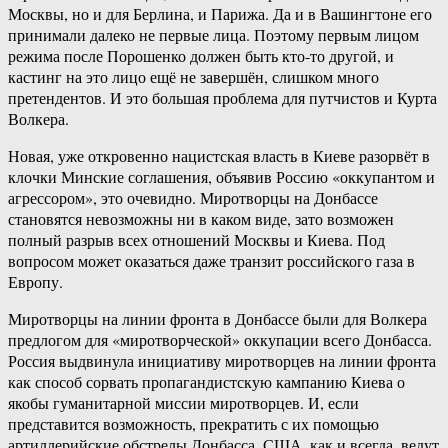
Москвы, но и для Берлина, и Парижа. Да и в Вашингтоне его
принимали далеко не первые лица. Поэтому первым лицом
режима после Порошенко должен быть кто-то другой, и
кастинг на это лицо ещё не завершён, слишком много
претендентов. И это большая проблема для путчистов и Курта
Волкера.
Новая, уже откровенно нацистская власть в Киеве разорвёт в
клочки Минские соглашения, объявив Россию «оккупантом и
агрессором», это очевидно. Миротворцы на Донбассе
становятся невозможны ни в каком виде, зато возможен
полный разрыв всех отношений Москвы и Киева. Под
вопросом может оказаться даже транзит российского газа в
Европу.
Миротворцы на линии фронта в Донбассе были для Волкера
предлогом для «миротворческой» оккупации всего Донбасса.
Россия выдвинула инициативу миротворцев на линии фронта
как способ сорвать пропагандистскую кампанию Киева о
якобы гуманитарной миссии миротворцев. И, если
представится возможность, прекратить с их помощью
артиллерийские обстрелы Донбасса. США, как и всегда, ведут