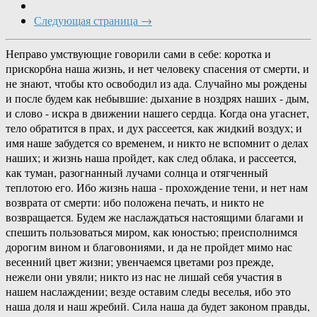
Следующая страница →
Неправо умствующие говорили сами в себе: коротка и
прискорбна наша жизнь, и нет человеку спасения от смерти, и
не знают, чтобы кто освободил из ада. Случайно мы рождены
и после будем как небывшие: дыхание в ноздрях наших - дым,
и слово - искра в движении нашего сердца. Когда она угаснет,
тело обратится в прах, и дух рассеется, как жидкий воздух; и
имя наше забудется со временем, и никто не вспомнит о делах
наших; и жизнь наша пройдет, как след облака, и рассеется,
как туман, разогнанный лучами солнца и отягченный
теплотою его. Ибо жизнь наша - прохождение тени, и нет нам
возврата от смерти: ибо положена печать, и никто не
возвращается. Будем же наслаждаться настоящими благами и
спешить пользоваться миром, как юностью; преисполнимся
дорогим вином и благовониями, и да не пройдет мимо нас
весенний цвет жизни; увенчаемся цветами роз прежде,
нежели они увяли; никто из нас не лишай себя участия в
нашем наслаждении; везде оставим следы веселья, ибо это
наша доля и наш жребий. Сила наша да будет законом правды,