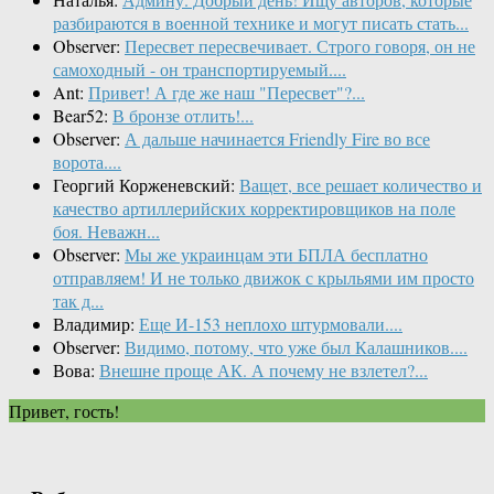
разбираются в военной технике и могут писать стать...
Observer:
Пересвет пересвечивает. Строго говоря, он не
самоходный - он транспортируемый....
Ant:
Привет! А где же наш "Пересвет"?...
Bear52:
В бронзе отлить!...
Observer:
А дальше начинается Friendly Fire во все
ворота....
Георгий Корженевский:
Ващет, все решает количество и
качество артиллерийских корректировщиков на поле
боя. Неважн...
Observer:
Мы же украинцам эти БПЛА бесплатно
отправляем! И не только движок с крыльями им просто
так д...
Владимир:
Еще И-153 неплохо штурмовали....
Observer:
Видимо, потому, что уже был Калашников....
Вова:
Внешне проще АК. А почему не взлетел?...
Привет, гость!