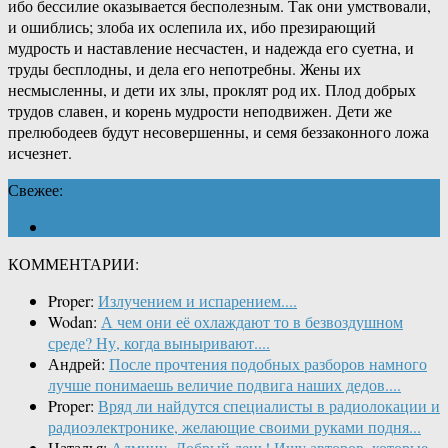
ибо бессилие оказывается бесполезным. Так они умствовали,
и ошиблись; злоба их ослепила их, ибо презирающий
мудрость и наставление несчастен, и надежда его суетна, и
труды бесплодны, и дела его непотребны. Жены их
несмысленны, и дети их злы, проклят род их. Плод добрых
трудов славен, и корень мудрости неподвижен. Дети же
прелюбодеев будут несовершенны, и семя беззаконного ложа
исчезнет.
Свежее:
КОММЕНТАРИИ:
Proper:
Излучением и испарением....
Wodan:
А чем они её охлаждают то в безвоздушном
среде? Ну, когда выныривают....
Андрей:
После прочтения подобных разборов намного
лучше понимаешь величие подвига наших дедов....
Proper:
Вряд ли найдутся специалисты в радиолокации и
радиоэлектронике, желающие своими руками подня...
Наталья:
Админу. Добрый день! Ищу авторов, которые