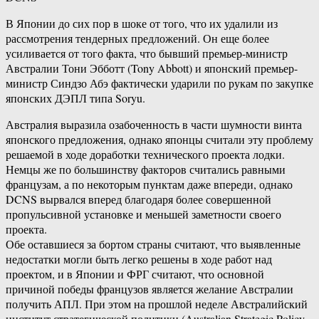
В Японии до сих пор в шоке от того, что их удалили из
рассмотрения тендерных предложений. Он еще более
усиливается от того факта, что бывший премьер-министр
Австралии Тони Эбботт (Tony Abbott) и японский премьер-
министр Синдзо Абэ фактически ударили по рукам по закупке
японских ДЭПЛ типа Soryu.
Австралия выразила озабоченность в части шумности винта
японского предложения, однако японцы считали эту проблему
решаемой в ходе доработки технического проекта лодки.
Немцы же по большинству факторов считались равными
французам, а по некоторым пунктам даже впереди, однако
DCNS вырвался вперед благодаря более совершенной
пропульсивной установке и меньшей заметности своего
проекта.
Обе оставшиеся за бортом страны считают, что выявленные
недостатки могли быть легко решены в ходе работ над
проектом, и в Японии и ФРГ считают, что основной
причиной победы французов является желание Австралии
получить АПЛ. При этом на прошлой неделе Австралийский
институт стратегической политики (Australian Strategic Policy