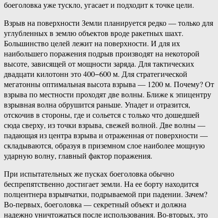
боеголовка уже тускло, угасает и подходит к точке цели.
Взрыв на поверхности Земли планируется редко — только для
углубленных в землю объектов вроде ракетных шахт.
Большинство целей лежит на поверхности. И для их
наибольшего поражения подрыв производят на некоторой
высоте, зависящей от мощности заряда. Для тактических
двадцати килотонн это 400−600 м. Для стратегической
мегатонны оптимальная высота взрыва — 1200 м. Почему? От
взрыва по местности проходят две волны. Ближе к эпицентру
взрывная волна обрушится раньше. Упадет и отразится,
отскочив в стороны, где и сольется с только что дошедшей
сюда сверху, из точки взрыва, свежей волной. Две волны —
падающая из центра взрыва и отраженная от поверхности —
складываются, образуя в приземном слое наиболее мощную
ударную волну, главный фактор поражения.
При испытательных же пусках боеголовка обычно
беспрепятственно достигает земли. На ее борту находится
полцентнера взрывчатки, подрываемой при падении. Зачем?
Во-первых, боеголовка — секретный объект и должна
надежно уничтожаться после использования. Во-вторых, это