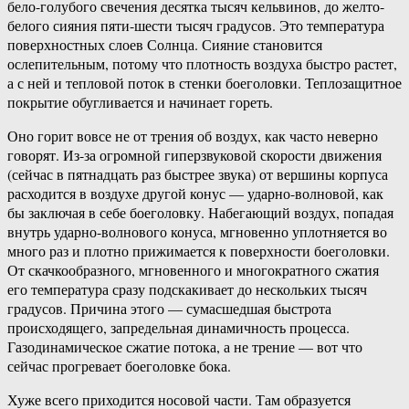
бело-голубого свечения десятка тысяч кельвинов, до желто-
белого сияния пяти-шести тысяч градусов. Это температура
поверхностных слоев Солнца. Сияние становится
ослепительным, потому что плотность воздуха быстро растет,
а с ней и тепловой поток в стенки боеголовки. Теплозащитное
покрытие обугливается и начинает гореть.
Оно горит вовсе не от трения об воздух, как часто неверно
говорят. Из-за огромной гиперзвуковой скорости движения
(сейчас в пятнадцать раз быстрее звука) от вершины корпуса
расходится в воздухе другой конус — ударно-волновой, как
бы заключая в себе боеголовку. Набегающий воздух, попадая
внутрь ударно-волнового конуса, мгновенно уплотняется во
много раз и плотно прижимается к поверхности боеголовки.
От скачкообразного, мгновенного и многократного сжатия
его температура сразу подскакивает до нескольких тысяч
градусов. Причина этого — сумасшедшая быстрота
происходящего, запредельная динамичность процесса.
Газодинамическое сжатие потока, а не трение — вот что
сейчас прогревает боеголовке бока.
Хуже всего приходится носовой части. Там образуется