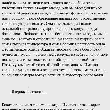
наибольшее уплотнение встречного потока. Зона этого
уплотнения слегка отходит вперед, как бы отсоединяясь от
корпуса. И держится впереди, принимая форму толстой линзы
или подушки. Такое образование называется «отсоединенная
головная ударная волна». Она в несколько раз толще
остальной поверхности ударно-волнового конуса вокруг
боеголовки. Лобовое сжатие набегающего потока здесь самое
сильное. Поэтому в отсоединенной головной ударной волне
самая высокая температура и самая большая плотность тепла.
Это маленькое солнце обжигает носовую часть боеголовки
лучистым путем — высвечивая, излучая из себя тепло прямо в
нос корпуса и вызывая сильное обгорание носовой части.
Поэтому там самый толстый слой теплозащиты. Именно
головная ударная волна освещает темной ночью местность на
многие километры вокруг летящей в атмосфере боеголовки.
Ядерная боеголовка
Бокам становится совсем несладко. Их сейчас тоже жарит
нестерпимым сиянием из головной ударной волны. И