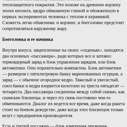
теплозащитного покрытия. Это похоже на древнюю корзину
эпохи неолита, щедро обмазанную глиной и обожженную в
первых экспериментах человека с теплом и керамикой.
Схожесть легко объяснима: и корзине, и боеголовке предстоит
сопротивляться наружному жару.
Боеголовка и ее начинка
Внутри конуса, закрепленные на своих «сиденьях», находятся
два основных «пассажира», ради которых все и затеяно:
термоядерный заряд и блок управления зарядом, или блок
автоматики. Они поразительно компактны. Блок автоматики
— размером с пятилитровую банку маринованных огурцов, а
заряд — с обычное огородное ведро. Тяжелый и увесистый,
союз банки и ведра взорвется килотонн на триста пятьдесят —
четыреста. Два пассажира соединены между собой связью, как
сиамские близнецы, и через эту связь постоянно чем-то
обмениваются. Диалог их ведется все время, даже когда ракета
стоит на боевом дежурстве, даже когда этих близнецов только
везут с предприятия-производителя.
Есть и третий пассажир — блок измерения движения