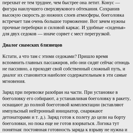
перехват ее тем труднее, чем быстрее она летит. Конус —
фигура наилучшего сверхзвукового обтекания. Сохранив
высокую скорость до нижних слоев атмосферы, боеголовка
встречает там очень большое торможение. Вот зачем нужны
прочные переборки и силовой каркас. И удобные «сиденья»
для двух седоков — иначе сорвет с мест перегрузкой.
Диалог сиамских близнецов
Кстати, а что там с этими седоками? Пришло время
вспомнить главных пассажиров, ибо они сидят сейчас отнюдь
не пассивно, а проходят свой собственный сложный путь, и
диалог их становится наиболее содержательным в эти самые
мгновения.
Заряд при перевозке разобран на части. При установке в
боеголовку его собирают, а устанавливая боеголовку в ракету,
оснащают до полной боеготовой комплектации (вставляют
импульсный нейтронный инициатор, снаряжают
детонаторами и т. д.). Заряд готов к полету до цели на борту
боеголовки, но пока еще не готов взорваться. Логика тут
понятная: постоянная готовность заряда к взрыву не нужна и