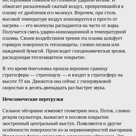
обжигает раскаленный сжатый воздух, превратившийся в
плазму от дробления его молекул. Впрочем, при столь
высокой температуре воздух ионизируется и просто от
нагрева — его молекулы распадаются на части от жары.
Получается смесь ударно-ионизационной и температурной
плазмы. Своим воздействием трения эта плазма шлифует
горящую поверхность теплозащиты, словно песком или
наждачной бумагой. Происходит газодинамическая эрозия,
расходующая теплозащитное покрытие.
В это время боеголовка прошла верхнюю границу
стратосферы — стратопаузу — и входит в стратосферу на
высоте 55 км. Движется она сейчас с гиперзвуковой
скоростью в десять-двенадцать раз быстрее звука.
Нечеловеческие перегрузки
Сильное обгорание изменяет геометрию носа. Поток, словно
резцом скульптора, выжигает в носовом покрытии
заостренный центральный выступ. Появляются и другие
особенности поверхности из-за неравномерностей выгорания.
Изменения формы приводят к изменениям обтекания. Это