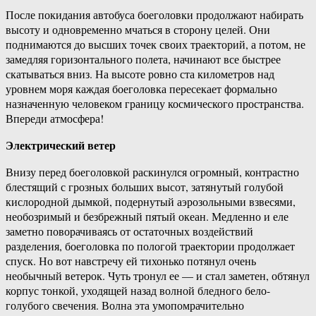
После покидания автобуса боеголовки продолжают набирать
высоту и одновременно мчаться в сторону целей. Они
поднимаются до высших точек своих траекторий, а потом, не
замедляя горизонтального полета, начинают все быстрее
скатываться вниз. На высоте ровно ста километров над
уровнем моря каждая боеголовка пересекает формально
назначенную человеком границу космического пространства.
Впереди атмосфера!
Электрический ветер
Внизу перед боеголовкой раскинулся огромный, контрастно
блестящий с грозных больших высот, затянутый голубой
кислородной дымкой, подернутый аэрозольными взвесями,
необозримый и безбрежный пятый океан. Медленно и еле
заметно поворачиваясь от остаточных воздействий
разделения, боеголовка по пологой траектории продолжает
спуск. Но вот навстречу ей тихонько потянул очень
необычный ветерок. Чуть тронул ее — и стал заметен, обтянул
корпус тонкой, уходящей назад волной бледного бело-
голубого свечения. Волна эта умопомрачительно