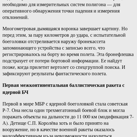
необходимо для измерительных систем полигона — для
оперативного обнаружения точки падения и измерения
отклонений.
Многометровая дымящаяся воронка завершает картину. Но
перед этим, за пару километров до удара, с испытательной
боеголовки отстреливается наружу бронекассета
запоминающего устройства с записью всего, что
регистрировалось на борту во время полета. Эта бронефлешка
подстрахует от потери бортовой информации. Ее найдут
позже, когда прилетит вертолет со спецгруппой поиска. И
зафиксируют результаты фантастического полета.
Первая межконтинентальная баллистическая ракета с
ядерной БЧ
Первой в мире МБР с ядерной боеголовкой стала советская
Р-7. Она несла один трехмегатонный боевой блок и могла
поражать объекты на дальности до 11 000 км (модификация 7-
А). Детище С.П. Королёва хоть и было принято на
вооружение, но в качестве военной ракеты оказалось
малоэффективным из-за невозможности находиться