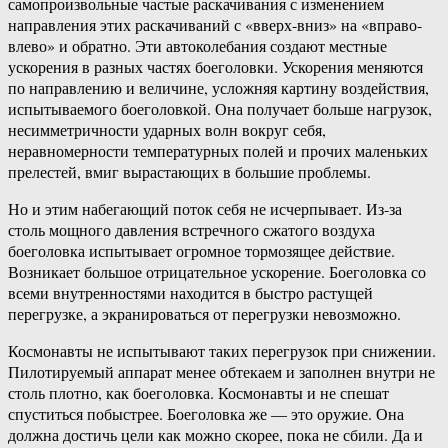
самопроизвольные частые раскачивания с изменением
направления этих раскачиваний с «вверх-вниз» на «вправо-
влево» и обратно. Эти автоколебания создают местные
ускорения в разных частях боеголовки. Ускорения меняются
по направлению и величине, усложняя картину воздействия,
испытываемого боеголовкой. Она получает больше нагрузок,
несимметричности ударных волн вокруг себя,
неравномерности температурных полей и прочих маленьких
прелестей, вмиг вырастающих в большие проблемы.
Но и этим набегающий поток себя не исчерпывает. Из-за
столь мощного давления встречного сжатого воздуха
боеголовка испытывает огромное тормозящее действие.
Возникает большое отрицательное ускорение. Боеголовка со
всеми внутренностями находится в быстро растущей
перегрузке, а экранироваться от перегрузки невозможно.
Космонавты не испытывают таких перегрузок при снижении.
Пилотируемый аппарат менее обтекаем и заполнен внутри не
столь плотно, как боеголовка. Космонавты и не спешат
спуститься побыстрее. Боеголовка же — это оружие. Она
должна достичь цели как можно скорее, пока не сбили. Да и