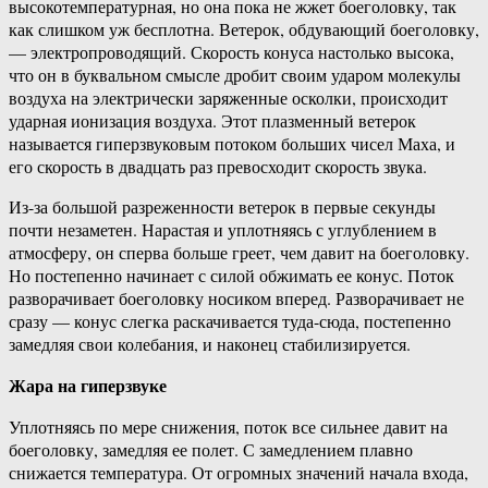
высокотемпературная, но она пока не жжет боеголовку, так
как слишком уж бесплотна. Ветерок, обдувающий боеголовку,
— электропроводящий. Скорость конуса настолько высока,
что он в буквальном смысле дробит своим ударом молекулы
воздуха на электрически заряженные осколки, происходит
ударная ионизация воздуха. Этот плазменный ветерок
называется гиперзвуковым потоком больших чисел Маха, и
его скорость в двадцать раз превосходит скорость звука.
Из-за большой разреженности ветерок в первые секунды
почти незаметен. Нарастая и уплотняясь с углублением в
атмосферу, он сперва больше греет, чем давит на боеголовку.
Но постепенно начинает с силой обжимать ее конус. Поток
разворачивает боеголовку носиком вперед. Разворачивает не
сразу — конус слегка раскачивается туда-сюда, постепенно
замедляя свои колебания, и наконец стабилизируется.
Жара на гиперзвуке
Уплотняясь по мере снижения, поток все сильнее давит на
боеголовку, замедляя ее полет. С замедлением плавно
снижается температура. От огромных значений начала входа,