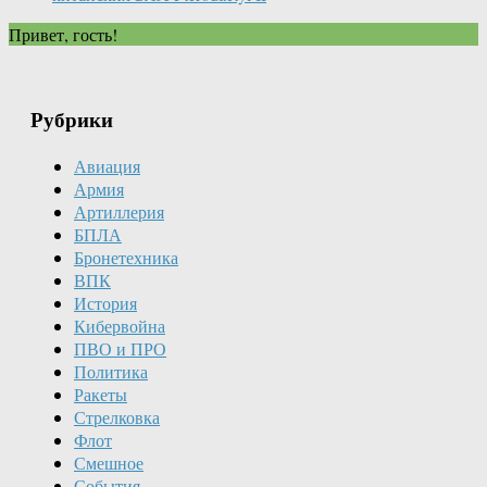
Привет, гость!
Рубрики
Авиация
Армия
Артиллерия
БПЛА
Бронетехника
ВПК
История
Кибервойна
ПВО и ПРО
Политика
Ракеты
Стрелковка
Флот
Смешное
События