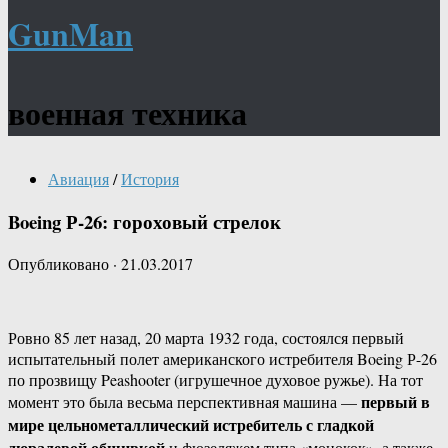
GunMan
военная техника
Авиация
/
История
Boeing Р-26: гороховый стрелок
Опубликовано
·
21.03.2017
Ровно 85 лет назад, 20 марта 1932 года, состоялся первый
испытательный полет американского истребителя Boeing Р-26
по прозвищу Peashooter (игрушечное духовое ружье). На тот
первый в
момент это была весьма перспективная машина —
мире цельнометаллический истребитель с гладкой
дюралевой обшивкой
и фюзеляжем типа «монокок», а также