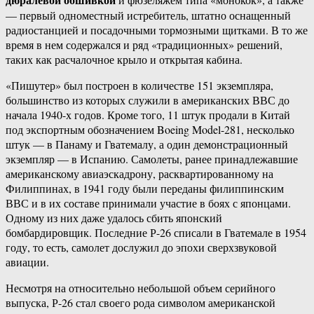
— первый одноместный истребитель, штатно оснащенный
радиостанцией и посадочными тормозными щитками. В то же
время в нем содержался и ряд «традиционных» решений,
таких как расчалочное крыло и открытая кабина.
«Пишутер» был построен в количестве 151 экземпляра,
большинство из которых служили в американских ВВС до
начала 1940-х годов. Кроме того, 11 штук продали в Китай
под экспортным обозначением Boeing Model-281, несколько
штук — в Панаму и Гватемалу, а один демонстрационный
экземпляр — в Испанию. Самолеты, ранее принадлежавшие
американскому авиаэскадрону, расквартированному на
Филиппинах, в 1941 году были переданы филиппинским
ВВС и в их составе принимали участие в боях с японцами.
Одному из них даже удалось сбить японский
бомбардировщик. Последние Р-26 списали в Гватемале в 1954
году, то есть, самолет дослужил до эпохи сверхзвуковой
авиации.
Несмотря на относительно небольшой объем серийного
выпуска, Р-26 стал своего рода символом американской