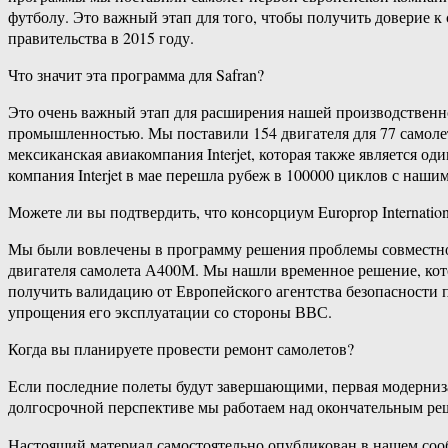
футболу. Это важный этап для того, чтобы получить доверие к 
правительства в 2015 году.
Что значит эта программа для Safran?
Это очень важный этап для расширения нашей производственн
промышленностью. Мы поставили 154 двигателя для 77 самолет
мексиканская авиакомпания Interjet, которая также является о
компания Interjet в мае перешла рубеж в 100000 циклов с наш
Можете ли вы подтвердить, что консорциум Europrop Internati
Мы были вовлечены в программу решения проблемы совместно 
двигателя самолета А400М. Мы нашли временное решение, котор
получить валидацию от Европейского агентства безопасности 
упрощения его эксплуатации со стороны ВВС.
Когда вы планируете провести ремонт самолетов?
Если последние полеты будут завершающими, первая модернизац
долгосрочной перспективе мы работаем над окончательным реш
Настоящий материал самостоятельно опубликован в нашем соо