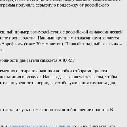
программа получила серьезную поддержку от российского
пешный пример взаимодействия с российской авиакосмической
этапе производства. Нашими крупными заказчиками является
И «Аэрофлот» (тоже 30 самолетов). Первый западный заказчик –
».
а мощности двигателя самолета А400М?
ременного стирания начинки коробки отбора мощности
спытания в воздухе. Наша задача заключается в том, чтобы
чительно увеличить периоды техобслуживания самолета для
 лета, и чуть позже состоится возобновление полетов. В
кции
Пользовательского Соглашения
. Если вы считаете, что