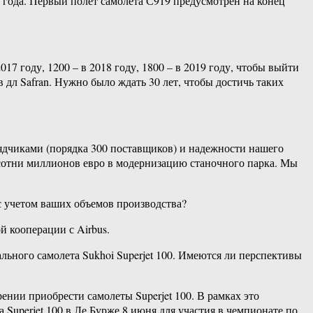
 года. Первый полет самолета С919 предусмотрен на конец
17 году, 1200 – в 2018 году, 1800 – в 2019 году, чтобы выйти
 дл Safran. Нужно было ждать 30 лет, чтобы достичь таких
рядчиками (порядка 300 поставщиков) и надежности нашего
 сотни миллионов евро в модернизацию станочного парка. Мы
 с учетом ваших объемов производства?
й кооперации с Airbus.
льного самолета Sukhoi Superjet 100. Имеются ли перспективы
ении приобрести самолеты Superjet 100. В рамках это
Superjet 100 в Ле Бурже 8 июня для участия в чемпионате по