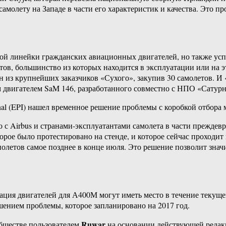
самолету на Западе в части его характеристик и качества. Это 
ой линейки гражданских авиационных двигателей, но также ус
ов, большинство из которых находится в эксплуатации или на 
дин из крупнейших заказчиков «Сухого», закупив 30 самолетов. 
им двигателем SaM 146, разработанного совместно с НПО «Сатурн
onal (EPI) нашел временное решение проблемы с коробкой отбор
с Airbus и странами-эксплуатантами самолета в части преждев
ое было протестировано на стенде, и которое сейчас проходит и
полетов самое позднее в конце июля. Это решение позволит зна
ия двигателей для А400М могут иметь место в течение текущего
ением проблемы, которое запланировано на 2017 год.
Ruwar
бществе пользователем
на основании действующей реда