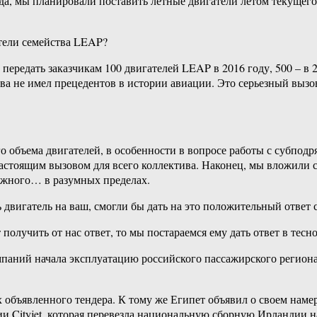
а, мы планировали поставить летные двигатели летом текущего
тели семейства LEAP?
ередать заказчикам 100 двигателей LEAP в 2016 году, 500 – в 20
тва не имел прецедентов в истории авиации. Это серьезный вызов
го объема двигателей, в особенности в вопросе работы с субпод
настоящим вызовом для всего коллектива. Наконец, мы вложили
ожного… в разумных пределах.
 двигатель на ваш, смогли бы дать на это положительный ответ
получить от нас ответ, то мы постараемся ему дать ответ в тесно
омпаний начала эксплуатацию российского пассажирского региона
объявленного тендера. К тому же Египет объявил о своем намер
Cityjet, которая перевезла национальную сборную Ирландии на 