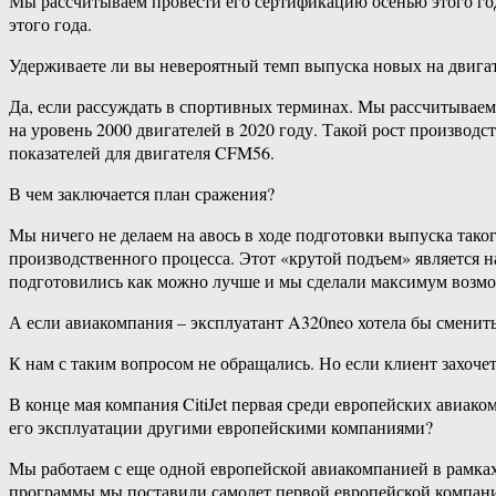
Мы рассчитываем провести его сертификацию осенью этого год
этого года.
Удерживаете ли вы невероятный темп выпуска новых на двига
Да, если рассуждать в спортивных терминах. Мы рассчитываем п
на уровень 2000 двигателей в 2020 году. Такой рост производс
показателей для двигателя CFM56.
В чем заключается план сражения?
Мы ничего не делаем на авось в ходе подготовки выпуска тако
производственного процесса. Этот «крутой подъем» является 
подготовились как можно лучше и мы сделали максимум возм
А если авиакомпания – эксплуатант A320neo хотела бы сменить
К нам с таким вопросом не обращались. Но если клиент захочет 
В конце мая компания CitiJet первая среди европейских авиак
его эксплуатации другими европейскими компаниями?
Мы работаем с еще одной европейской авиакомпанией в рамках 
программы мы поставили самолет первой европейской компании 