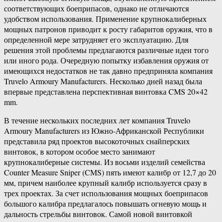
соответствующих боеприпасов, однако не отличаются
удобством использования. Применение крупнокалиберных
мощных патронов приводит к росту габаритов оружия, что в
определенной мере затрудняет его эксплуатацию. Для
решения этой проблемы предлагаются различные идеи того
или иного рода. Очередную попытку избавления оружия от
имеющихся недостатков не так давно предприняла компания
Truvelo Armoury Manufacturers. Несколько дней назад была
впервые представлена перспективная винтовка CMS 20×42
mm.
В течение нескольких последних лет компания Truvelo
Armoury Manufacturers из Южно-Африканской Республики
представила ряд проектов высокоточных снайперских
винтовок, в котором особое место занимают
крупнокалиберные системы. Из восьми изделий семейства
Counter Measure Sniper (CMS) пять имеют калибр от 12,7 до 20
мм, причем наиболее крупный калибр используется сразу в
трех проектах. За счет использования мощных боеприпасов
большого калибра предлагалось повышать огневую мощь и
дальность стрельбы винтовок. Самой новой винтовкой