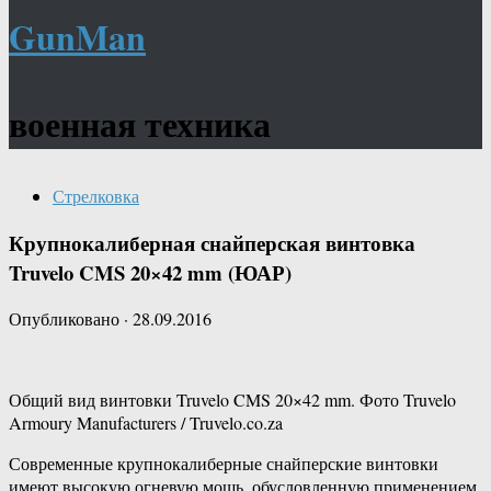
GunMan
военная техника
Стрелковка
Крупнокалиберная снайперская винтовка
Truvelo CMS 20×42 mm (ЮАР)
Опубликовано
·
28.09.2016
Общий вид винтовки Truvelo CMS 20×42 mm. Фото Truvelo
Armoury Manufacturers / Truvelo.co.za
Современные крупнокалиберные снайперские винтовки
имеют высокую огневую мощь, обусловленную применением