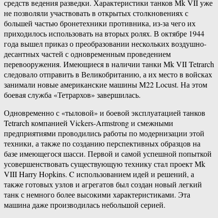
средств ведения разведки. Характеристики танков Mk VII уже
не позволяли участвовать в открытых столкновениях с
большей частью бронетехники противника, из-за чего их
приходилось использовать на вторых ролях. В октябре 1944
года вышел приказ о преобразовании нескольких воздушно-
десантных частей с одновременным проведением
перевооружения. Имеющиеся в наличии танки Mk VII Tetrarch
следовало отправить в Великобританию, а их место в войсках
занимали новые американские машины M22 Locust. На этом
боевая служба «Тетрархов» завершилась.
Одновременно с «тыловой» и боевой эксплуатацией танков
Tetrarch компанией Vickers-Armstrong и смежными
предприятиями проводились работы по модернизации этой
техники, а также по созданию перспективных образцов на
базе имеющегося шасси. Первой и самой успешной попыткой
усовершенствовать существующую технику стал проект Mk
VIII Harry Hopkins. C использованием идей и решений, а
также готовых узлов и агрегатов был создан новый легкий
танк с немного более высокими характеристиками. Эта
машина даже производилась небольшой серией.