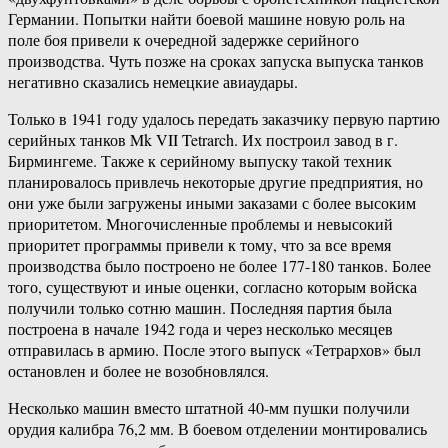
Германии. Попытки найти боевой машине новую роль на
поле боя привели к очередной задержке серийного
производства. Чуть позже на сроках запуска выпуска танков
негативно сказались немецкие авиаудары.
Только в 1941 году удалось передать заказчику первую партию
серийных танков Mk VII Tetrarch. Их построил завод в г.
Бирмингеме. Также к серийному выпуску такой техник
планировалось привлечь некоторые другие предприятия, но
они уже были загружены иными заказами с более высоким
приоритетом. Многочисленные проблемы и невысокий
приоритет программы привели к тому, что за все время
производства было построено не более 177-180 танков. Более
того, существуют и иные оценки, согласно которым войска
получили только сотню машин. Последняя партия была
построена в начале 1942 года и через несколько месяцев
отправилась в армию. После этого выпуск «Тетрархов» был
остановлен и более не возобновлялся.
Несколько машин вместо штатной 40-мм пушки получили
орудия калибра 76,2 мм. В боевом отделении монтировались