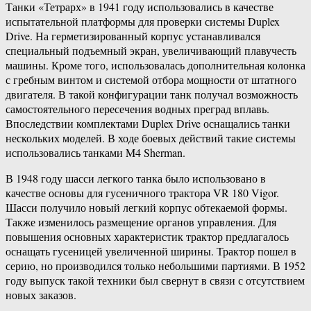
Танки «Тетрарх» в 1941 году использовались в качестве
испытательной платформы для проверки системы Duplex
Drive. На герметизированный корпус устанавливался
специальный подъемный экран, увеличивающий плавучесть
машины. Кроме того, использовалась дополнительная колонка
с гребным винтом и системой отбора мощности от штатного
двигателя. В такой конфигурации танк получал возможность
самостоятельного пересечения водных преград вплавь.
Впоследствии комплектами Duplex Drive оснащались танки
нескольких моделей. В ходе боевых действий такие системы
использовались танками M4 Sherman.
В 1948 году шасси легкого танка было использовано в
качестве основы для гусеничного трактора VR 180 Vigor.
Шасси получило новый легкий корпус обтекаемой формы.
Также изменилось размещение органов управления. Для
повышения основных характеристик трактор предлагалось
оснащать гусеницей увеличенной ширины. Трактор пошел в
серию, но производился только небольшими партиями. В 1952
году выпуск такой техники был свернут в связи с отсутствием
новых заказов.