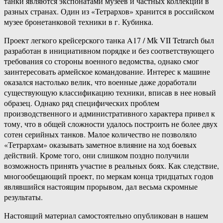
танки являются экспонатами музеев и частных коллекций в
разных странах. Один из «Тетрархов» хранится в российском
музее бронетанковой техники в г. Кубинка.
Проект легкого крейсерского танка A17 / Mk VII Tetrarch был
разработан в инициативном порядке и без соответствующего
требования со стороны военного ведомства, однако смог
заинтересовать армейское командование. Интерес к машине
оказался настолько велик, что военные даже доработали
существующую классификацию техники, вписав в нее новый
образец. Однако ряд специфических проблем
производственного и административного характера привел к
тому, что в общей сложности удалось построить не более двух
сотен серийных танков. Малое количество не позволяло
«Тетрархам» оказывать заметное влияние на ход боевых
действий. Кроме того, они слишком поздно получили
возможность принять участие в реальных боях. Как следствие,
многообещающий проект, по меркам конца тридцатых годов
являвшийся настоящим прорывом, дал весьма скромные
результаты.
Настоящий материал самостоятельно опубликован в нашем