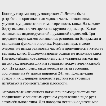
Конструкторами под руководством Л. Литтла была
разработана оригинальная ходовая часть, позволявшая
улучшить управляемость и маневренность танка. На каждом
борту имелось по четыре катка крупного диаметра. Катки
оснащались индивидуальной пружинной подвеской. Три
передние пары катков оснащались резиновыми бандажами и
выполняли функции опорных. Кормовая пара, в свою
очередь, не имела резиновых частей и применялась в качестве
ведущих колес. Поддерживающие ролики не использовались.
Интереснейшим нововведением стала установка катков на
шарнирах, позволявших им вращаться вокруг вертикальной
оси. На катках помещалась мелкозвенчатая гусеница,
состоявшая из 99 траков шириной 241 мм. Конструкция
траков и их шарниров позволяла растянутой гусенице
изгибаться в горизонтальной плоскости.
Управляемые качающиеся катки при помощи системы тяг
соединялись с основным органом управления в виде руля
автомобильного типа. Для поворота механик-водитель мог