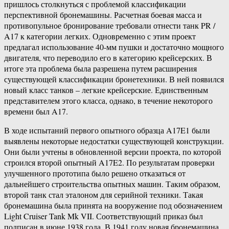
пришлось столкнуться с проблемой классификации
перспективной бронемашины. Расчетная боевая масса и
противопульное бронирование требовали отнести танк PR /
A17 к категории легких. Одновременно с этим проект
предлагал использование 40-мм пушки и достаточно мощного
двигателя, что переводило его в категорию крейсерских. В
итоге эта проблема была разрешена путем расширения
существующей классификации бронетехники. В ней появился
новый класс танков – легкие крейсерские. Единственным
представителем этого класса, однако, в течение некоторого
времени был A17.
В ходе испытаний первого опытного образца A17E1 были
выявлены некоторые недостатки существующей конструкции.
Они были учтены в обновленной версии проекта, по которой
строился второй опытный A17E2. По результатам проверки
улучшенного прототипа было решено отказаться от
дальнейшего строительства опытных машин. Таким образом,
второй танк стал эталоном для серийной техники. Такая
бронемашина была принята на вооружение под обозначением
Light Cruiser Tank Mk VII. Соответствующий приказ был
подписан в июне 1938 года. В 1941 году новая бронемашина