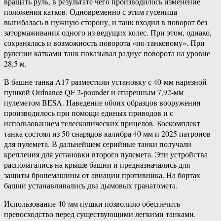
вращать руль, в результате чего производилось изменение
положения катков. Одновременно с этим гусеница
выгибалась в нужную сторону, и танк входил в поворот без
затормаживания одного из ведущих колес. При этом, однако,
сохранялась и возможность поворота «по-танковому». При
рулении катками танк показывал радиус поворота на уровне
28,5 м.
В башне танка A17 разместили установку с 40-мм нарезной
пушкой Ordnance QF 2-pounder и спаренным 7,92-мм
пулеметом BESA. Наведение обоих образцов вооружения
производилось при помощи единых приводов и с
использованием телескопических прицелов. Боекомплект
танка состоял из 50 снарядов калибра 40 мм и 2025 патронов
для пулемета. В дальнейшем серийные танки получали
крепления для установки второго пулемета. Эти устройства
располагались на крыше башни и предназначались для
защиты бронемашины от авиации противника. На бортах
башни устанавливались два дымовых гранатомета.
Использование 40-мм пушки позволило обеспечить
превосходство перед существующими легкими танками.