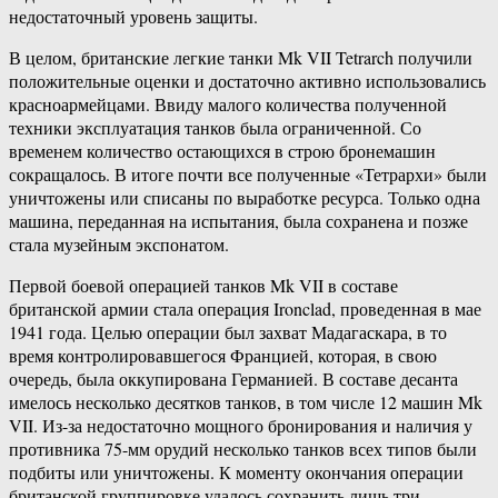
недостаточный уровень защиты.
В целом, британские легкие танки Mk VII Tetrarch получили
положительные оценки и достаточно активно использовались
красноармейцами. Ввиду малого количества полученной
техники эксплуатация танков была ограниченной. Со
временем количество остающихся в строю бронемашин
сокращалось. В итоге почти все полученные «Тетрархи» были
уничтожены или списаны по выработке ресурса. Только одна
машина, переданная на испытания, была сохранена и позже
стала музейным экспонатом.
Первой боевой операцией танков Mk VII в составе
британской армии стала операция Ironclad, проведенная в мае
1941 года. Целью операции был захват Мадагаскара, в то
время контролировавшегося Францией, которая, в свою
очередь, была оккупирована Германией. В составе десанта
имелось несколько десятков танков, в том числе 12 машин Mk
VII. Из-за недостаточно мощного бронирования и наличия у
противника 75-мм орудий несколько танков всех типов были
подбиты или уничтожены. К моменту окончания операции
британской группировке удалось сохранить лишь три