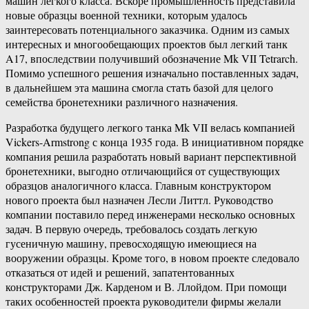
машин легкого класса. Вскоре промышленность представила
новые образцы военной техники, которым удалось
заинтересовать потенциального заказчика. Одним из самых
интересных и многообещающих проектов был легкий танк
A17, впоследствии получивший обозначение Mk VII Tetrarch.
Помимо успешного решения изначально поставленных задач,
в дальнейшем эта машина смогла стать базой для целого
семейства бронетехники различного назначения.
Разработка будущего легкого танка Mk VII велась компанией
Vickers-Armstrong с конца 1935 года. В инициативном порядке
компания решила разработать новый вариант перспективной
бронетехники, выгодно отличающийся от существующих
образцов аналогичного класса. Главным конструктором
нового проекта был назначен Лесли Литтл. Руководство
компании поставило перед инженерами несколько основных
задач. В первую очередь, требовалось создать легкую
гусеничную машину, превосходящую имеющиеся на
вооружении образцы. Кроме того, в новом проекте следовало
отказаться от идей и решений, запатентованных
конструкторами Дж. Карденом и В. Ллойдом. При помощи
таких особенностей проекта руководители фирмы желали