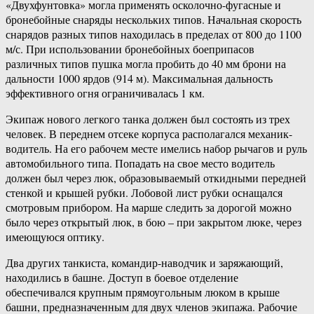
«Двухфунтовка» могла применять осколочно-фугасные и
бронебойные снаряды нескольких типов. Начальная скорость
снарядов разных типов находилась в пределах от 800 до 1100
м/с. При использовании бронебойных боеприпасов
различных типов пушка могла пробить до 40 мм брони на
дальности 1000 ярдов (914 м). Максимальная дальность
эффективного огня ограничивалась 1 км.
Экипаж нового легкого танка должен был состоять из трех
человек. В переднем отсеке корпуса располагался механик-
водитель. На его рабочем месте имелись набор рычагов и руль
автомобильного типа. Попадать на свое место водитель
должен был через люк, образовываемый откидными передней
стенкой и крышей рубки. Лобовой лист рубки оснащался
смотровым прибором. На марше следить за дорогой можно
было через открытый люк, в бою – при закрытом люке, через
имеющуюся оптику.
Два других танкиста, командир-наводчик и заряжающий,
находились в башне. Доступ в боевое отделение
обеспечивался крупным прямоугольным люком в крыше
башни, предназначенным для двух членов экипажа. Рабочие