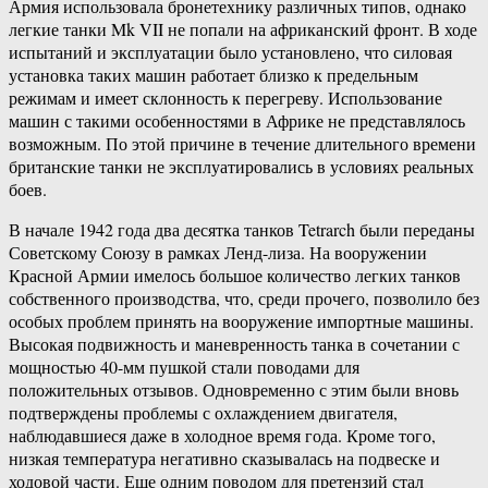
Армия использовала бронетехнику различных типов, однако
легкие танки Mk VII не попали на африканский фронт. В ходе
испытаний и эксплуатации было установлено, что силовая
установка таких машин работает близко к предельным
режимам и имеет склонность к перегреву. Использование
машин с такими особенностями в Африке не представлялось
возможным. По этой причине в течение длительного времени
британские танки не эксплуатировались в условиях реальных
боев.
В начале 1942 года два десятка танков Tetrarch были переданы
Советскому Союзу в рамках Ленд-лиза. На вооружении
Красной Армии имелось большое количество легких танков
собственного производства, что, среди прочего, позволило без
особых проблем принять на вооружение импортные машины.
Высокая подвижность и маневренность танка в сочетании с
мощностью 40-мм пушкой стали поводами для
положительных отзывов. Одновременно с этим были вновь
подтверждены проблемы с охлаждением двигателя,
наблюдавшиеся даже в холодное время года. Кроме того,
низкая температура негативно сказывалась на подвеске и
ходовой части. Еще одним поводом для претензий стал