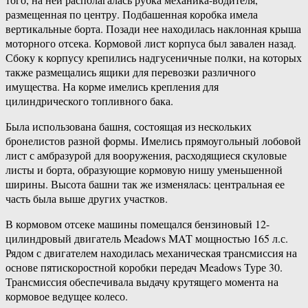
размещенная по центру. Подбашенная коробка имела
вертикальные борта. Позади нее находилась наклонная крыша
моторного отсека. Кормовой лист корпуса был завален назад.
Сбоку к корпусу крепились надгусеничные полки, на которых
также размещались ящики для перевозки различного
имущества. На корме имелись крепления для
цилиндрического топливного бака.
Была использована башня, состоящая из нескольких
бронелистов разной формы. Имелись прямоугольный лобовой
лист с амбразурой для вооружения, расходящиеся скуловые
листы и борта, образующие кормовую нишу уменьшенной
ширины. Высота башни так же изменялась: центральная ее
часть была выше других участков.
В кормовом отсеке машины помещался бензиновый 12-
цилиндровый двигатель Meadows MAT мощностью 165 л.с.
Рядом с двигателем находилась механическая трансмиссия на
основе пятискоростной коробки передач Meadows Туре 30.
Трансмиссия обеспечивала выдачу крутящего момента на
кормовое ведущее колесо.