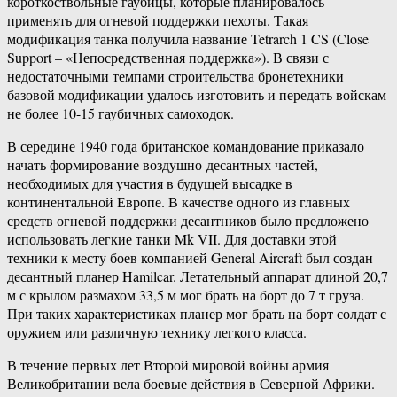
короткоствольные гаубицы, которые планировалось
применять для огневой поддержки пехоты. Такая
модификация танка получила название Tetrarch 1 CS (Close
Support – «Непосредственная поддержка»). В связи с
недостаточными темпами строительства бронетехники
базовой модификации удалось изготовить и передать войскам
не более 10-15 гаубичных самоходок.
В середине 1940 года британское командование приказало
начать формирование воздушно-десантных частей,
необходимых для участия в будущей высадке в
континентальной Европе. В качестве одного из главных
средств огневой поддержки десантников было предложено
использовать легкие танки Mk VII. Для доставки этой
техники к месту боев компанией General Aircraft был создан
десантный планер Hamilcar. Летательный аппарат длиной 20,7
м с крылом размахом 33,5 м мог брать на борт до 7 т груза.
При таких характеристиках планер мог брать на борт солдат с
оружием или различную технику легкого класса.
В течение первых лет Второй мировой войны армия
Великобритании вела боевые действия в Северной Африки.