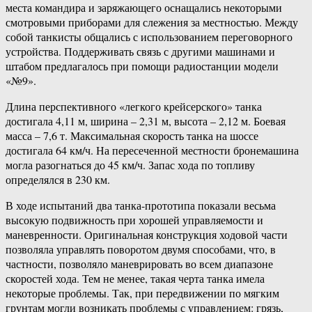
места командира и заряжающего оснащались некоторыми
смотровыми приборами для слежения за местностью. Между
собой танкисты общались с использованием переговорного
устройства. Поддерживать связь с другими машинами и
штабом предлагалось при помощи радиостанции модели
«№9».
Длина перспективного «легкого крейсерского» танка
достигала 4,11 м, ширина – 2,31 м, высота – 2,12 м. Боевая
масса – 7,6 т. Максимальная скорость танка на шоссе
достигала 64 км/ч. На пересеченной местности бронемашина
могла разогнаться до 45 км/ч. Запас хода по топливу
определялся в 230 км.
В ходе испытаний два танка-прототипа показали весьма
высокую подвижность при хорошей управляемости и
маневренности. Оригинальная конструкция ходовой части
позволяла управлять поворотом двумя способами, что, в
частности, позволяло маневрировать во всем диапазоне
скоростей хода. Тем не менее, такая черта танка имела
некоторые проблемы. Так, при передвижении по мягким
грунтам могли возникать проблемы с управлением: грязь,