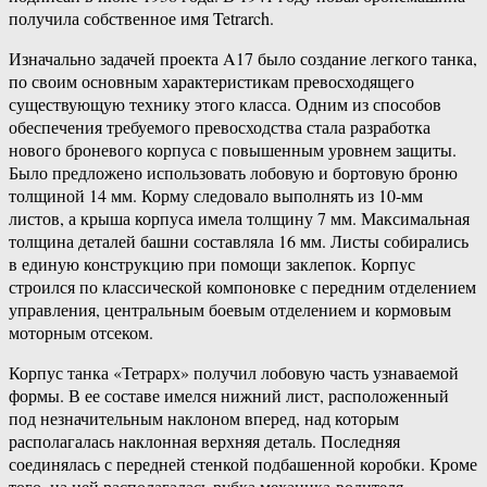
получила собственное имя Tetrarch.
Изначально задачей проекта A17 было создание легкого танка,
по своим основным характеристикам превосходящего
существующую технику этого класса. Одним из способов
обеспечения требуемого превосходства стала разработка
нового броневого корпуса с повышенным уровнем защиты.
Было предложено использовать лобовую и бортовую броню
толщиной 14 мм. Корму следовало выполнять из 10-мм
листов, а крыша корпуса имела толщину 7 мм. Максимальная
толщина деталей башни составляла 16 мм. Листы собирались
в единую конструкцию при помощи заклепок. Корпус
строился по классической компоновке с передним отделением
управления, центральным боевым отделением и кормовым
моторным отсеком.
Корпус танка «Тетрарх» получил лобовую часть узнаваемой
формы. В ее составе имелся нижний лист, расположенный
под незначительным наклоном вперед, над которым
располагалась наклонная верхняя деталь. Последняя
соединялась с передней стенкой подбашенной коробки. Кроме
того, на ней располагалась рубка механика-водителя,