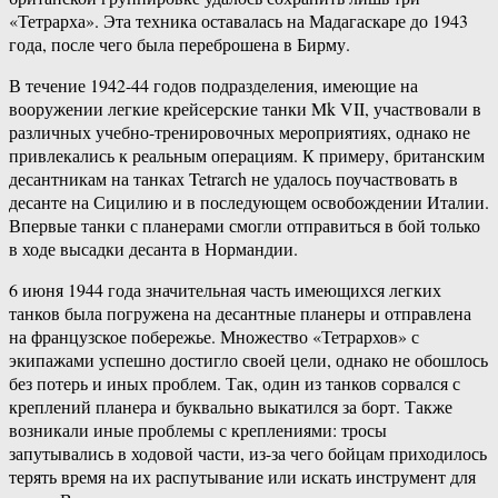
«Тетрарха». Эта техника оставалась на Мадагаскаре до 1943
года, после чего была переброшена в Бирму.
В течение 1942-44 годов подразделения, имеющие на
вооружении легкие крейсерские танки Mk VII, участвовали в
различных учебно-тренировочных мероприятиях, однако не
привлекались к реальным операциям. К примеру, британским
десантникам на танках Tetrarch не удалось поучаствовать в
десанте на Сицилию и в последующем освобождении Италии.
Впервые танки с планерами смогли отправиться в бой только
в ходе высадки десанта в Нормандии.
6 июня 1944 года значительная часть имеющихся легких
танков была погружена на десантные планеры и отправлена
на французское побережье. Множество «Тетрархов» с
экипажами успешно достигло своей цели, однако не обошлось
без потерь и иных проблем. Так, один из танков сорвался с
креплений планера и буквально выкатился за борт. Также
возникали иные проблемы с креплениями: тросы
запутывались в ходовой части, из-за чего бойцам приходилось
терять время на их распутывание или искать инструмент для