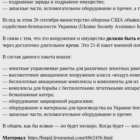
— подрывные заряды и подрывное имущество;
— запасные части, вспомогательное оборудование и прочее, а 
Вслед за этим 26 сентября министерство обороны США объяви
содействия безопасности Украины (Ukraine Security Assistance
должно быть е
В связи с тем, что это вооружение и имущество
через достаточно длительное время. Это 21-й пакет военной 
В состав данного пакета вошли:
— зенитные управляемые ракеты для различных зенитных раке
— высокоточное авиационное вооружение класса «воздух-пове
— беспилотные авиационные комплексы и компоненты для их 
— комплексы для борьбы с беспилотными летатеьными аппара
— беэкипажные катера;
— оборудование защищенной радиосвязи;
— оборудование и материалы для производства на Украине бое
— запасные части, вспомогательное оборудование и прочее.
В общем, как бы всякое — но будет нескоро. Когда будет — хохл
Материал
: https://bmpd.livejournal.com/4862456.html