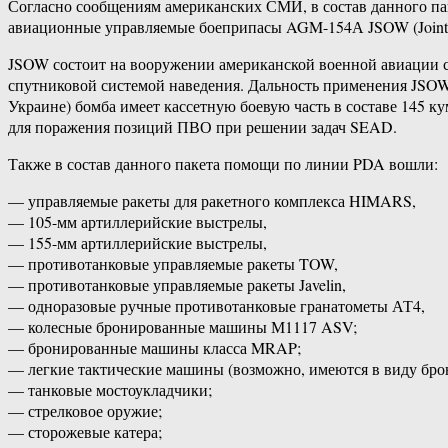
Согласно сообщениям американских СМИ, в состав данного па
авиационные управляемые боеприпасы AGM-154А JSOW (Joint S
JSOW состоит на вооружении американской военной авиации с
спутниковой системой наведения. Дальность применения JSOW 
Украине) бомба имеет кассетную боевую часть в составе 145 к
для поражения позиций ПВО при решении задач SEAD.
Также в состав данного пакета помощи по линии PDA вошли:
— управляемые ракеты для ракетного комплекса HIMARS,
— 105-мм артиллерийские выстрелы,
— 155-мм артиллерийские выстрелы,
— противотанковые управляемые ракеты TOW,
— противотанковые управляемые ракеты Javelin,
— одноразовые ручные противотанковые гранатометы АТ4,
— колесные бронированные машины М1117 ASV;
— бронированные машины класса MRAP;
— легкие тактические машины (возможно, имеются в виду бр
— танковые мостоукладчики;
— стрелковое оружие;
— сторожевые катера;