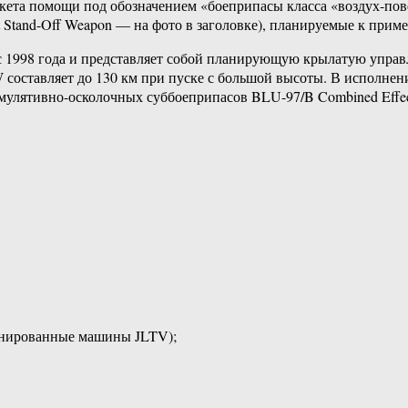
кета помощи под обозначением «боеприпасы класса «воздух-по
tand-Off Weapon — на фото в заголовке), планируемые к приме
 1998 года и представляет собой планирующую крылатую управ
составляет до 130 км при пуске с большой высоты. В исполнен
умулятивно-осколочных суббоеприпасов BLU-97/B Combined Effect
онированные машины JLTV);