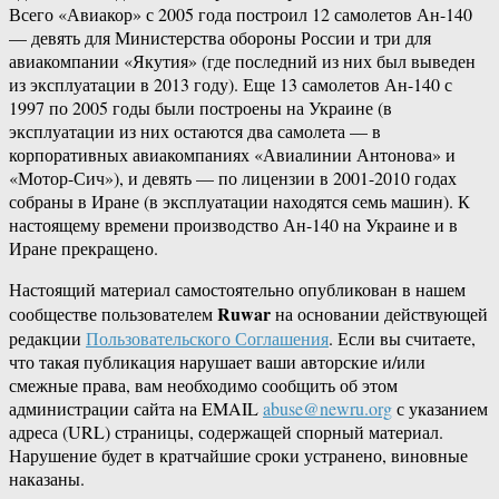
Всего «Авиакор» с 2005 года построил 12 самолетов Ан-140
— девять для Министерства обороны России и три для
авиакомпании «Якутия» (где последний из них был выведен
из эксплуатации в 2013 году). Еще 13 самолетов Ан-140 с
1997 по 2005 годы были построены на Украине (в
эксплуатации из них остаются два самолета — в
корпоративных авиакомпаниях «Авиалинии Антонова» и
«Мотор-Сич»), и девять — по лицензии в 2001-2010 годах
собраны в Иране (в эксплуатации находятся семь машин). К
настоящему времени производство Ан-140 на Украине и в
Иране прекращено.
Настоящий материал самостоятельно опубликован в нашем
Ruwar
сообществе пользователем
на основании действующей
редакции
Пользовательского Соглашения
. Если вы считаете,
что такая публикация нарушает ваши авторские и/или
смежные права, вам необходимо сообщить об этом
администрации сайта на EMAIL
abuse@newru.org
с указанием
адреса (URL) страницы, содержащей спорный материал.
Нарушение будет в кратчайшие сроки устранено, виновные
наказаны.