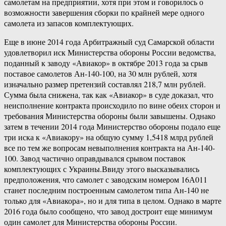
самолетам на предприятии, хотя при этом и говорилось о
возможности завершения сборки по крайней мере одного
самолета из запасов комплектующих.
Еще в июне 2014 года Арбитражный суд Самарской области
удовлетворил иск Министерства обороны России ведомства,
поданный к заводу «Авиакор» в октябре 2013 года за срыв
поставое самолетов Ан-140-100, на 30 млн рублей, хотя
изначально размер претензий составлял 218,7 млн рублей.
Сумма была снижена, так как «Авиакор» в суде доказал, что
неисполнение контракта происходило по вине обеих сторон и
требования Министерства обороны были завышены. Однако
затем в течении 2014 года Министерство обороны подало еще
три иска к «Авиакору» на общую сумму 1,5418 млрд рублей
все по тем же вопросам невыполнения контракта на Ан-140-
100. Завод частично оправдывался срывом поставок
комплектующих с Украины.Ввиду этого высказывались
предположения, что самолет с заводским номером 16А011
станет последним построенным самолетом типа Ан-140 не
только для «Авиакора», но и для типа в целом. Однако в марте
2016 года было сообщено, что завод достроит еще минимум
один самолет для Министерства обороны России.