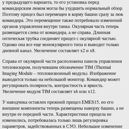
у предыдущего варианта, то его установка перед
командирским люком могла бы ухудшить нормальный обзор.
Поэтому прицел был перемещен в корму башни сразу за люк
командира. Это перемещение также потребовало изменений
органов управления внутри танка. Окулярная часть теперь
размещается слева от командира, а не справа. Длинная
оптическая трубка соединяет прицел с окулярной частью.
Однако она все еще монокулярного типа и выводит только
дневной канал. Увеличение составляет х2 и х8.
Справа от окулярной части расположена панель управления
тепловизором, получившим обозначение TIM (Thermal
Imaging Module – тепловизионный модуль). Изображение
выводится только на небольшой монитор. Командир может
регулировать полярность, контрастность и яркость.
Увеличение модуля TIM составляет х6 или х12.
У наводчика оставлен прежний прицел EMES15, но его
внешние компоненты теперь размещены наверху башни, а не
внутри ее передней части. Характеристики прицела не
изменились, потребовалась только лишь регулировка
параметров, задействованных в СУО. Небольшое изменение