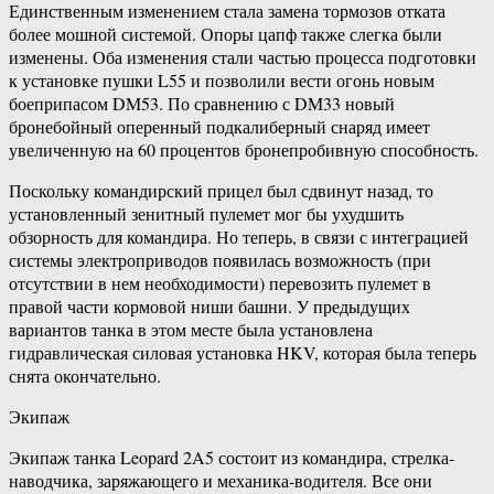
Единственным изменением стала замена тормозов отката
более мошной системой. Опоры цапф также слегка были
изменены. Оба изменения стали частью процесса подготовки
к установке пушки L55 и позволили вести огонь новым
боеприпасом DM53. По сравнению с DM33 новый
бронебойный оперенный подкалиберный снаряд имеет
увеличенную на 60 процентов бронепробивную способность.
Поскольку командирский прицел был сдвинут назад, то
установленный зенитный пулемет мог бы ухудшить
обзорность для командира. Но теперь, в связи с интеграцией
системы электроприводов появилась возможность (при
отсутствии в нем необходимости) перевозить пулемет в
правой части кормовой ниши башни. У предыдущих
вариантов танка в этом месте была установлена
гидравлическая силовая установка HKV, которая была теперь
снята окончательно.
Экипаж
Экипаж танка Leopard 2A5 состоит из командира, стрелка-
наводчика, заряжающего и механика-водителя. Все они