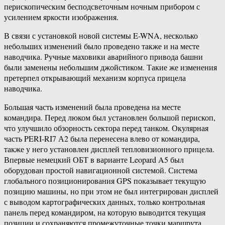
перископическим бесподсветочным ночным прибором с
усилением яркости изображения.
В связи с установкой новой системы E-WNA, несколько
небольших изменений было проведено также и на месте
наводчика. Ручные маховики аварийного привода башни
были заменены небольшим джойстиком. Такие же изменения
претерпел открывающий механизм корпуса прицела
наводчика.
Большая часть изменений была проведена на месте
командира. Перед люком был установлен большой перископ,
что улучшило обзорность сектора перед танком. Окулярная
часть PERI-RI7 А2 была перенесена влево от командира,
также у него установлен дисплей тепловизионного прицела.
Впервые немецкий ОБТ в варианте Leopard A5 был
оборудован простой навигационной системой. Система
глобального позиционирования GPS показывает текущую
позицию машины, но при этом не был интегрирован дисплей
с выводом картографических данных, только контрольная
панель перед командиром, на которую выводится текущая
позиции и сохраняются промежуточные точки маршрута.