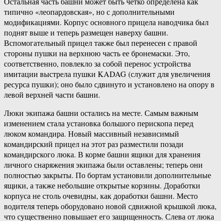
Остальная часть башни может быть четко определена как
типично «леопардовская», но с дополнительными
модификациями. Корпус основного прицела наводчика был
поднят выше и теперь размещен наверху башни.
Вспомогательный прицел также был перенесен с правой
стороны пушки на верхнюю часть ее бронемаски. Это,
соответственно, повлекло за собой перенос устройства
имитации выстрела пушки KADAG (служит для увеличения
ресурса пушки); оно было сдвинуто и установлено на опору в
левой верхней части башни.
Люки экипажа башни остались на месте. Самым важным
изменением стала установка большого перископа перед
люком командира. Новый массивный независимый
командирский прицел на этот раз разместили позади
командирского люка. В корме башни ящики для хранения
личного снаряжения экипажа были оставлены; теперь они
полностью закрыты. По бортам установили дополнительные
ящики, а также небольшие открытые корзины. Доработки
корпуса не столь очевидны, как доработки башни. Место
водителя теперь оборудовано новой сдвижной крышкой люка,
что существенно повышает его защищенность. Слева от люка