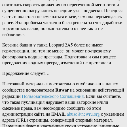
снизилась скорость движения по пересеченной местности и
существенно нагрузились передние узлы подвески. Передняя
часть танка стала перемешаться иначе, чем она перемещалась
ранее. Эта проблема частично была решена за счет доработки
торсионных валов, но окончательно от нее так и не
избавились.
Корзина башни у танка Leopard 2A5 более не имеет
герметизации, но, тем не менее, он может по-прежнему
форсировать водные преграды. Подготовка и сам процесс
преодоления водных преград изменений не претерпели.
Продолжение следует…
Настоящий материал самостоятельно опубликован в нашем
Ruwar
сообществе пользователем
на основании действующей
редакции
Пользовательского Соглашения
. Если вы считаете,
что такая публикация нарушает ваши авторские и/или
смежные права, вам необходимо сообщить об этом
администрации сайта на EMAIL
abuse@newru.org
с указанием
адреса (URL) страницы, содержащей спорный материал.
Нарушение будет в кратчайшие сроки устранено, виновные