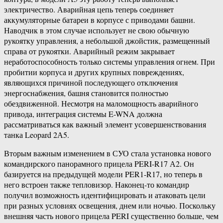
электричество. Аварийная цепь теперь соединяет
аккумуляторные батареи в корпусе с приводами башни.
Наводчик в этом случае использует не свою обычную
рукоятку управления, а небольшой джойстик, размещенный
справа от рукоятки. Аварийный режим закрывает
неработоспособность только системы управления огнем. При
пробитии корпуса и других крупных повреждениях,
являющихся причиной последующего отключения
энергоснабжения, башня становится полностью
обездвиженной. Несмотря на маломощность аварийного
привода, интеграция системы E-WNA должна
рассматриваться как важный элемент усовершенствования
танка Leopard 2А5.
Вторым важным изменением в СУО стала установка нового
командирского панорамного прицела PERI-R17 А2. Он
базируется на предыдущей модели PER1-R17, но теперь в
него встроен также тепловизор. Наконец-то командир
получил возможность идентифицировать и атаковать цели
при разных условиях освещения, днем или ночью. Поскольку
внешняя часть нового прицела PERI существенно больше, чем