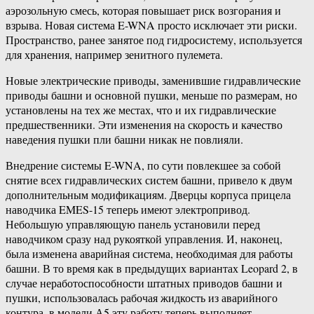
аэрозольную смесь, которая повышает риск возгорания и
взрыва. Новая система E-WNA просто исключает эти риски.
Пространство, ранее занятое под гидросистему, используется
для хранения, например зенитного пулемета.
Новые электрические приводы, заменившие гидравлические
приводы башни и основной пушки, меньше по размерам, но
установлены на тех же местах, что и их гидравлические
предшественники. Эти изменения на скорость и качество
наведения пушки пли башни никак не повлияли.
Внедрение системы E-WNA, по сути повлекшее за собой
снятие всех гидравлических систем башни, привело к двум
дополнительным модификациям. Дверцы корпуса прицела
наводчика EMES-15 теперь имеют электропривод.
Небольшую управляющую панель установили перед
наводчиком сразу над рукояткой управления. И, наконец,
была изменена аварийная система, необходимая для работы
башни. В то время как в предыдущих вариантах Leopard 2, в
случае неработоспособности штатных приводов башни и
пушки, использовалась рабочая жидкость из аварийного
контура, в модели А5 эту работу теперь выполняет