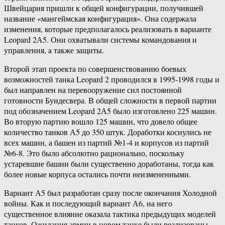
Швейцария пришли к общей конфигурации, получившей
название «мангеймская конфигурация». Она содержала
изменения, которые предполагалось реализовать в варианте
Leopard 2А5. Они охватывали системы командования и
управления, a также защиты.
Второй этап проекта по совершенствованию боевых
возможностей танка Leopard 2 проводился в 1995-1998 годы и
был направлен на перевооружение сил постоянной
готовности Бундесвера. В общей сложности в первой партии
под обозначением Leopard 2А5 было изготовлено 225 машин.
Во вторую партию вошло 125 машин, что довело общее
количество танков А5 до 350 штук. Доработки коснулись не
всех машин, а башен из партий №1-4 и корпусов из партий
№6-8. Это было абсолютно рационально, поскольку
устаревшие башни были существенно доработаны, тогда как
более новые корпуса остались почти неизмененными.
Вариант А5 был разработан сразу после окончания Холодной
войны. Как и последующий вариант А6, на него
существенное влияние оказала тактика предыдущих моделей
танков. Ожидания армии в новом танке были реализованы