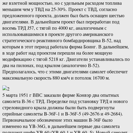
же взлетной мощностью, но с удельным расходом топлива
меньшим чем у ТВД на 25-30%. Проект с ТВД, согласно
предложенного проекта, должен был быть оснащен шестью
двигателями. В дальнейшем проект был переработан под
восемь ТРД J57, с тягой по 4000 кг, аналогичным с
использовавшимися в проекте другого американского
стратегического реактивного бомбардировщика В-52, над
которым в этот период работала фирма Боинг. В дальнейшем,
в ходе работ над проектом перешли на более мощную
модификацию с тягой 5218 кг. Двигатели устанавливались по
два на пилонах, под крылом (аналогично В-52).
Предполагалось, что с этими двигателями самолет обеспечит
максимальную скорость 880 км/ч и потолок 16700 м.
5 марта 1951 г ВВС заказали фирме Конвэр два опытных
самолета В-36 с ТРД. Переделке под установку ТРД и нового
стреловидного крыла должны были быть подвергнуты
серийные самолеты B-36F-1 и B-36F-5 (49-2676 и 49-2684).
Первоначальное обозначение этих машин B-36F было
изменено на YB-36G, в дальнейшем первые два самолета
получают шифр YB-60 (YB-60-1 и YB-60 -5). Новый самолет