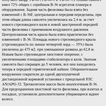
имел 72% общих с серийным В-36 агрегатов планера и
оборудования. Задняя часть фюзеляжа была взята без
изменений с В-36F, центральная и передняя переделаны, при
этом общая длина самолета увеличилась на 2,4 м, за счет
нового стреловидного киля и новой заостренной передней
части фюзеляжа с приемником воздушного давления.
Центропланная часть крыла была взята практически без
изменений с В-36. Площадь нового стреловидного крыла
(стреловидность по линии четвертей хорд — 35%) была
увеличена до 475 м2, при уменьшение размаха до 62,8 м.
Новым было стреловидное хвостовое оперение, с
увеличенными площадями стабилизатора и киля. Экипаж
самолета был сокращен до 5 человек, все они находились
теперь в передней герметической кабине. Оборонительное
вооружение сократили до одной двухпушечной
дистанционной кормовой установки с прицельной РЛС
AN/APG-32. Трехколесное шасси было аналогичным В-36.
Для предохранения хвостовой части фюзеляжа, при взлетах и
посадках, установили дополнительное убирающееся заднее
колесо.