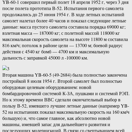
YB-60-1 совершил первый полет 18 апреля 1952 г, через 3 дня
после полета прототипа В-52. Испытания первого самолета
продолжались до 25 июня 1954 г. В ходе летных испытаний
самолет налетал более 40 часов и показал следующие летные
данные: масса пустого самолета составила порядка 69000 кг;
взлетная масса — 187000 кг; с полетной массой 118000 кг
максимальная скорость самолета на высоте 11800 м составила
816 км/ч; потолок в районе цели — 13700 м; боевой радиус
действия с 4540 кг бомб — 4700 км и максимальную
дальность с заправкой 45000 л -100000 км.
Вторая машина YB-60-5 (49-2684) была полностью закончена
постройкой 8 июля 1954 г. Второй самолет был полностью
оборудован целевым оборудованием: новой
бомбардировочной системой К-ЗА, пушками и системой РЭП.
Но к этому времени ВВС сделали окончательный выбор в
пользу В-52, имевшего лучшие летные данные (например YB-
52 на испытаниях показал максимальную скорость на 160 км/ч
большую) и, что самое главное, как абсолютно новой
машины, имевшей запас для дальнейшего развития и
последующих модернизаций. В связи со свертыванием всей