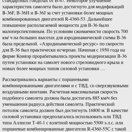
стандартных гондолах от В-47. Некоторое улучшение
характеристик самолета было достигнуто для модификаций
B-36F, В-36Н и B-36J за счет установки более мощных
комбинированных двигателей R-4360-53. Дальнейшее
повышение располагаемой мощности для В-36 было
малоперспективным. По условиям сжимаемости скорость 700
км/ ч на больших высотах для аэродинамической схемы В-36
была предельной. «Аэродинамический ресурс» по скорости
для В-36 был практически исчерпан. Начиная с 1950 года на
фирме Конвэр прорабатывались проекты модернизации В-36
путем установки на самолет нового стреловидного крыла и
новых более мощных типов силовой установки …
Рассматривались варианты с поршневыми
комбинированными двигателями и с ТВД, со сверхзвуковыми
воздушными винтами. Расчетная максимальная скорость
подобного самолета должна была достигать 885 км/ч без
уменьшения радиуса действия самолета. Практический
потолок самолета должен был достигнуть 16800 м. В качестве
силовой установки предполагалось использовать или ТВД
типа Аллисон Т-40-1 с взлетной мощностью 5500 э.л.с, или
поршневые комбинированные двигатели R-4360-55С с такой