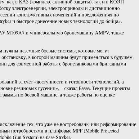
у, как в КАЗ (комплекс активной защиты), так и в КОЭП
ботку электроэнергии, электроприводы и дистанционно
несении конструктивных изменений и предложениях по
ryker и быстрое донесение новых технологий до бойца».
 САУ M109A7 и универсальную бронемашину AMPV, также
ым нужны наземные боевые системы, которые могут
 обстановку, в которой машины будут применяться в будущем.
шин для совместной работы с бронетанковыми бригадными
ований за счет «доступности и готовности технологий, а
новке резиновых гусениц», – сказал Базаз. Текущие проекты
раммы по боевой машине, а также работы по оценке
сключение тех, что уже не востребованы или реформирование
кшими потребностями в платформе MPF (Mobile Protected
le Gun System) на базе Stryker.