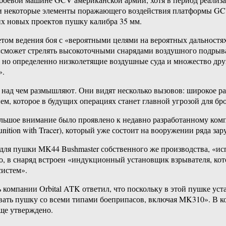
ли некоторые элементы поражающего воздействия платформы GC
их новых проектов пушку калибра 35 мм.
том ведения боя с «вероятными целями на вероятных дальностях
ка «сможет стрелять высокоточными снарядами воздушного подры
, но определенно низколетящие воздушные суда и множество др
».
и над чем размышляют. Они видят несколько вызовов: широкое р
м, которое в будущих операциях станет главной угрозой для б
 большое внимание было проявлено к недавно разработанному ко
tion with Tracer), который уже состоит на вооружении ряда зар
ля пушки MK44 Bushmaster собственного же производства, «исп
го, в снаряд встроен «индукционный установщик взрывателя, к
систем».
омпании Orbital ATK ответил, что поскольку в этой пушке уст
ать пушку со всеми типами боеприпасов, включая MK310». В к
ще утверждено.