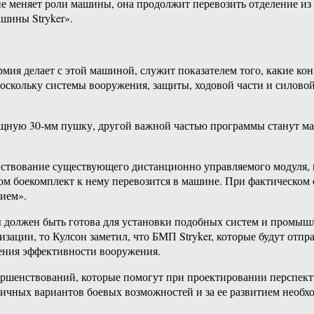
е меняет роли машины, она продолжит перевозить отделение из 
шины Stryker».
 армия делает с этой машиной, служит показателем того, какие 
оскольку системы вооружения, защиты, ходовой части и силовой 
ощную 30-мм пушку, другой важной частью программы станут м
ствование существующего дистанционно управляемого модуля, к
этом боекомплект к нему перевозится в машине. При фактическо
ием».
 должен быть готова для установки подобных систем и промышле
ации, то Кулсон заметил, что БМП Stryker, которые будут отпр
ения эффективности вооружения.
ершенствований, которые помогут при проектировании перспект
личных вариантов боевых возможностей и за ее развитием необх