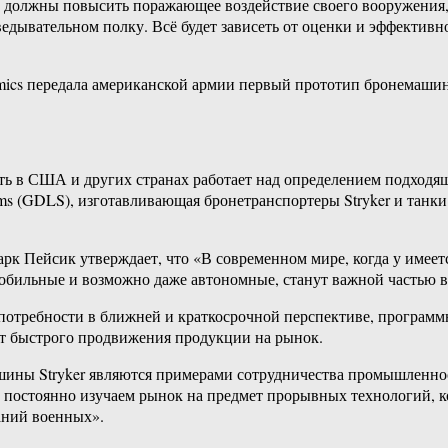
ы должны повысить поражающее воздействие своего вооружения, 
зведывательном полку. Всё будет зависеть от оценки и эффективн
mics передала американской армии первый прототип бронемашин
 в США и других странах работает над определением подходящ
ms (GDLS), изготавливающая бронетранспортеры Stryker и танк
 Пейсик утверждает, что «В современном мире, когда у имеется
обильные и возможно даже автономные, станут важной частью в
 потребности в ближней и краткосрочной перспективе, програм
ет быстрого продвижения продукции на рынок.
ины Stryker являются примерами сотрудничества промышленно
 постоянно изучаем рынок на предмет прорывных технологий, к
аний военных».