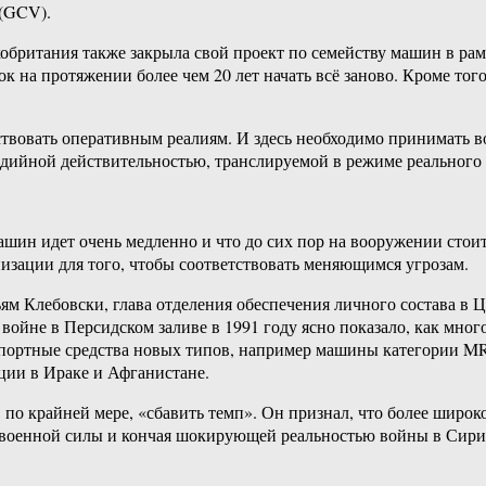
 (GCV).
британия также закрыла свой проект по семейству машин в рамк
к на протяжении более чем 20 лет начать всё заново. Кроме то
вовать оперативным реалиям. И здесь необходимо принимать в
едийной действительностью, транслируемой в режиме реального
ашин идет очень медленно и что до сих пор на вооружении стоит
изации для того, чтобы соответствовать меняющимся угрозам.
м Клебовски, глава отделения обеспечения личного состава в Ц
ойне в Персидском заливе в 1991 году ясно показало, как мног
спортные средства новых типов, например машины категории M
ции в Ираке и Афганистане.
 по крайней мере, «сбавить темп». Он признал, что более широк
 военной силы и кончая шокирующей реальностью войны в Сирии