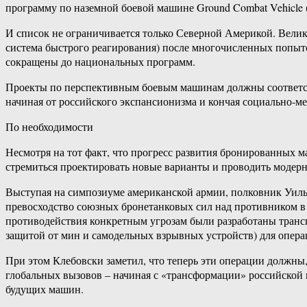
программу по наземной боевой машине Ground Combat Vehicle
И список не ограничивается только Северной Америкой. Велико
система быстрого реагирования) после многочисленных попыто
сокращены до национальных программ.
Проекты по перспективным боевым машинам должны соответст
начиная от российского экспансионизма и кончая социально-м
По необходимости
Несмотря на тот факт, что прогресс развития бронированных м
стремиться проектировать новые варианты и проводить модерн
Выступая на симпозиуме американской армии, полковник Уилья
превосходство союзных бронетанковых сил над противником в в
противодействия конкретным угрозам были разработаны тран
защитой от мин и самодельных взрывных устройств) для опера
При этом Клебовски заметил, что теперь эти операции должны,
глобальных вызовов – начиная с «трансформации» российской
будущих машин.