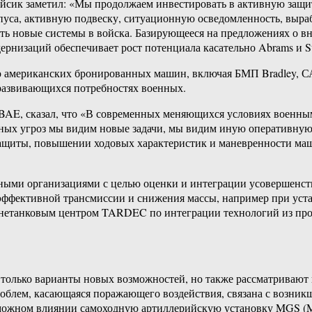
йсик заметил: «Мы продолжаем инвестировать в активную защит
пуса, активную подвеску, ситуационную осведомленность, выра
ь новые системы в войска. Базирующееся на предложениях о в
рнизаций обеспечивает рост потенциала касательно Abrams и St
ю американских бронированных машин, включая БМП Bradley,
 развивающихся потребностях военных.
и BAE, сказал, что «В современных меняющихся условиях военн
ьных угроз мы видим новые задачи, мы видим иную оперативную
защиты, повышении ходовых характеристик и маневренности ма
ными организациями с целью оценки и интеграции усовершенств
 эффективной трансмиссии и снижения массы, например при уста
нетанковым центром TARDEC по интеграции технологий из прог
лько варианты новых возможностей, но также рассматривают и
з проблем, касающаяся поражающего воздействия, связана с возни
можном влиянии самоходную артиллерийскую установку MGS (Mobi