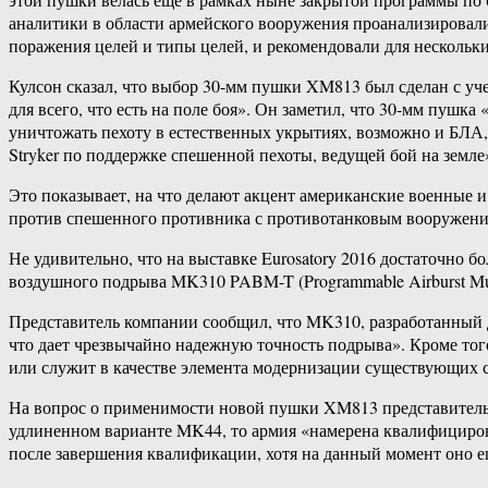
аналитики в области армейского вооружения проанализирова
поражения целей и типы целей, и рекомендовали для нескольк
Кулсон сказал, что выбор 30-мм пушки XM813 был сделан с уче
для всего, что есть на поле боя». Он заметил, что 30-мм пуш
уничтожать пехоту в естественных укрытиях, возможно и БЛА
Stryker по поддержке спешенной пехоты, ведущей бой на земле
Это показывает, на что делают акцент американские военные 
против спешенного противника с противотанковым вооружение
Не удивительно, что на выставке Eurosatory 2016 достаточно
воздушного подрыва MK310 PABM-T (Programmable Airburst Muni
Представитель компании сообщил, что MK310, разработанный д
что дает чрезвычайно надежную точность подрыва». Кроме то
или служит в качестве элемента модернизации существующих 
На вопрос о применимости новой пушки XM813 представитель к
удлиненном варианте MK44, то армия «намерена квалифициров
после завершения квалификации, хотя на данный момент оно е