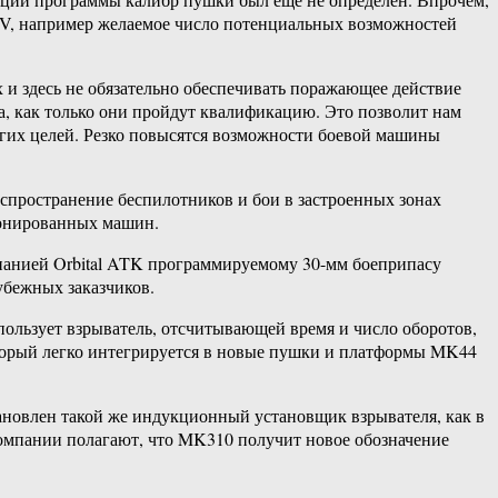
V, например желаемое число потенциальных возможностей
 и здесь не обязательно обеспечивать поражающее действие
ва, как только они пройдут квалификацию. Это позволит нам
угих целей. Резко повысятся возможности боевой машины
аспространение беспилотников и бои в застроенных зонах
ронированных машин.
мпанией Orbital ATK программируемому 30-мм боеприпасу
убежных заказчиков.
ользует взрыватель, отсчитывающей время и число оборотов,
оторый легко интегрируется в новые пушки и платформы MK44
ановлен такой же индукционный установщик взрывателя, как в
омпании полагают, что MK310 получит новое обозначение