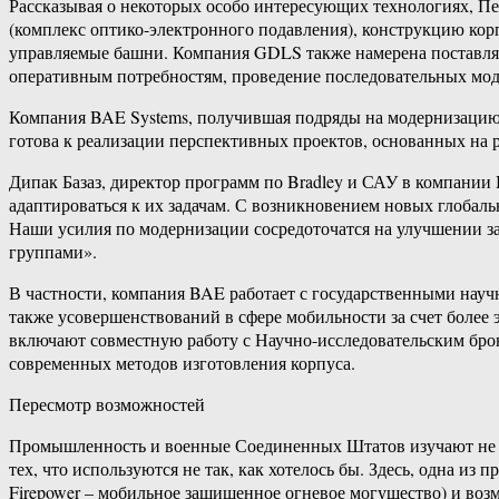
Рассказывая о некоторых особо интересующих технологиях, Пе
(комплекс оптико-электронного подавления), конструкцию кор
управляемые башни. Компания GDLS также намерена поставлят
оперативным потребностям, проведение последовательных моде
Компания BAE Systems, получившая подряды на модернизаци
готова к реализации перспективных проектов, основанных на
Дипак Базаз, директор программ по Bradley и САУ в компани
адаптироваться к их задачам. С возникновением новых глобал
Наши усилия по модернизации сосредоточатся на улучшении 
группами».
В частности, компания BAE работает с государственными науч
также усовершенствований в сфере мобильности за счет более
включают совместную работу с Научно-исследовательским бро
современных методов изготовления корпуса.
Пересмотр возможностей
Промышленность и военные Соединенных Штатов изучают не то
тех, что используются не так, как хотелось бы. Здесь, одна и
Firepower – мобильное защищенное огневое могущество) и воз