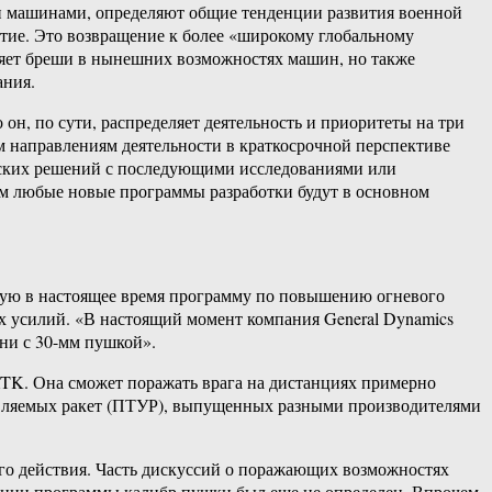
и машинами, определяют общие тенденции развития военной
стие. Это возвращение к более «широкому глобальному
ляет бреши в нынешних возможностях машин, но также
ания.
он, по сути, распределяет деятельность и приоритеты на три
м направлениям деятельности в краткосрочной перспективе
еских решений с последующими исследованиями или
м любые новые программы разработки будут в основном
мую в настоящее время программу по повышению огневого
ых усилий. «В настоящий момент компания General Dynamics
ни с 30-мм пушкой».
TK. Она сможет поражать врага на дистанциях примерно
равляемых ракет (ПТУР), выпущенных разными производителями
о действия. Часть дискуссий о поражающих возможностях
ации программы калибр пушки был еще не определен. Впрочем,