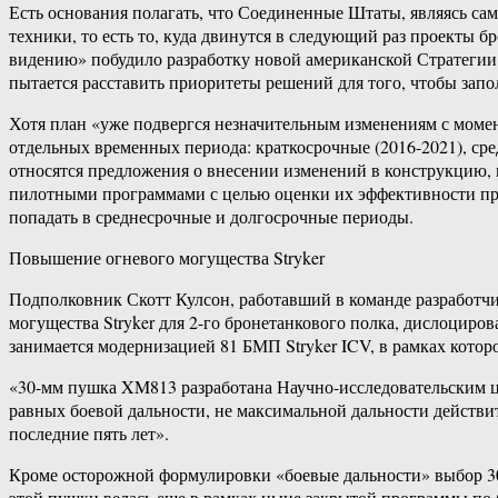
Есть основания полагать, что Соединенные Штаты, являясь 
техники, то есть то, куда двинутся в следующий раз проекты 
видению» побудило разработку новой американской Стратегии
пытается расставить приоритеты решений для того, чтобы зап
Хотя план «уже подвергся незначительным изменениям с момента
отдельных временных периода: краткосрочные (2016-2021), ср
относятся предложения о внесении изменений в конструкцию,
пилотными программами с целью оценки их эффективности пр
попадать в среднесрочные и долгосрочные периоды.
Повышение огневого могущества Stryker
Подполковник Скотт Кулсон, работавший в команде разработч
могущества Stryker для 2-го бронетанкового полка, дислоциро
занимается модернизацией 81 БМП Stryker ICV, в рамках кото
«30-мм пушка XM813 разработана Научно-исследовательским ц
равных боевой дальности, не максимальной дальности действ
последние пять лет».
Кроме осторожной формулировки «боевые дальности» выбор 3
этой пушки велась еще в рамках ныне закрытой программы по