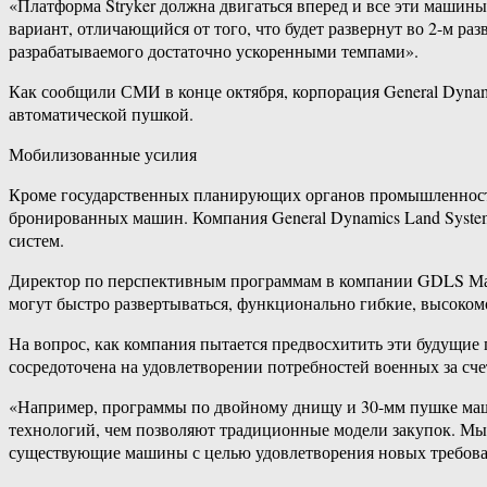
«Платформа Stryker должна двигаться вперед и все эти машин
вариант, отличающийся от того, что будет развернут во 2-м ра
разрабатываемого достаточно ускоренными темпами».
Как сообщили СМИ в конце октября, корпорация General Dyna
автоматической пушкой.
Мобилизованные усилия
Кроме государственных планирующих органов промышленность
бронированных машин. Компания General Dynamics Land Syste
систем.
Директор по перспективным программам в компании GDLS Марк
могут быстро развертываться, функционально гибкие, высоком
На вопрос, как компания пытается предвосхитить эти будущие
сосредоточена на удовлетворении потребностей военных за сч
«Например, программы по двойному днищу и 30-мм пушке маш
технологий, чем позволяют традиционные модели закупок. Мы
существующие машины с целью удовлетворения новых требов