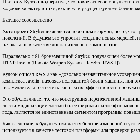
При этом Кулсон подчеркнул, что новое огневое могущество «н
ходовые характеристики, какие есть у существующей боевой ма
Будущее совершенство
Хотя проект Stryker не является новой платформой, но то, что
поколений. В будущем это упростит создание новых моделей, п
начала, а не в качестве дополнительных компонентов.
Параллельно с 81 бронемашиной Stryker, получающей более м
ПТУР Javelin (Remote Weapon System – Javelin [RWS-J]).
Кулсон описал RWS-J как «довольно незначительное усовершен
комплекса Javelin, находясь под защитой брони машины, при 
незамедлительно ответить равным по эффективности вооружен
Это обусловливает то, что конструкция перспективной машины
ли эти модификации частью более широкой философии модерниз
года, являются не единственным сегментом программы повыш
Как следствие, в будущем ожидается больше изменений и усов
используется в качестве тестовой платформы для проверки раз