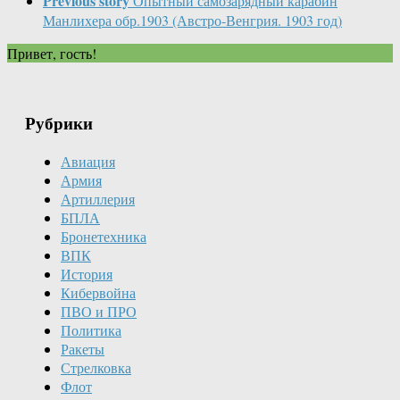
Previous story
Опытный самозарядный карабин
Манлихера обр.1903 (Австро-Венгрия. 1903 год)
Привет, гость!
Рубрики
Авиация
Армия
Артиллерия
БПЛА
Бронетехника
ВПК
История
Кибервойна
ПВО и ПРО
Политика
Ракеты
Стрелковка
Флот