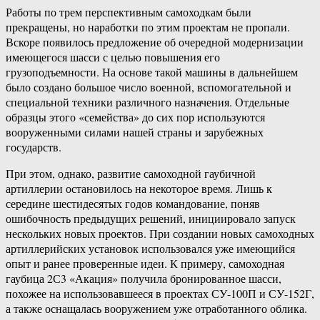
Работы по трем перспективным самоходкам были
прекращены, но наработки по этим проектам не пропали.
Вскоре появилось предложение об очередной модернизации
имеющегося шасси с целью повышения его
грузоподъемности. На основе такой машины в дальнейшем
было создано большое число военной, вспомогательной и
специальной техники различного назначения. Отдельные
образцы этого «семейства» до сих пор используются
вооруженными силами нашей страны и зарубежных
государств.
При этом, однако, развитие самоходной гаубичной
артиллерии остановилось на некоторое время. Лишь к
середине шестидесятых годов командование, поняв
ошибочность предыдущих решений, инициировало запуск
нескольких новых проектов. При создании новых самоходных
артиллерийских установок использовался уже имеющийся
опыт и ранее проверенные идеи. К примеру, самоходная
гаубица 2С3 «Акация» получила бронированное шасси,
похожее на использовавшееся в проектах СУ-100П и СУ-152Г,
а также оснащалась вооружением уже отработанного облика.