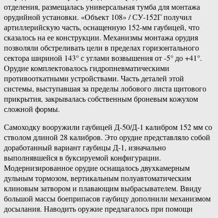
отделения, размещалась универсальная тумба для монтажа
орудийной установки. «Объект 108» / СУ-152Г получил
артиллерийскую часть, оснащенную 152-мм гаубицей, что
сказалось на ее конструкции. Механизмы монтажа орудия
позволяли обстреливать цели в пределах горизонтального
сектора шириной 143° с углами возвышения от -5° до +41°.
Орудие комплектовалось гидропневматическими
противооткатными устройствами. Часть деталей этой
системы, выступавшая за пределы лобового листа щитового
прикрытия, закрывалась собственным броневым кожухом
сложной формы.
Самоходку вооружили гаубицей Д-50/Д-1 калибром 152 мм со
стволом длиной 28 калибров. Это орудие представляло собой
доработанный вариант гаубицы Д-1, изначально
выполнявшейся в буксируемой конфигурации.
Модернизированное орудие оснащалось двухкамерным
дульным тормозом, вертикальным полуавтоматическим
клиновым затвором и плавающим выбрасывателем. Ввиду
большой массы боеприпасов гаубицу дополнили механизмом
досылания. Наводить оружие предлагалось при помощи