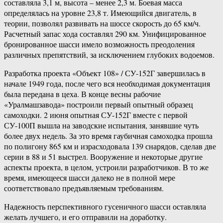
составляла 3,1 м, высота – менее 2,3 м. Боевая масса
определялась на уровне 23,8 т. Имеющийся двигатель, в
теории, позволял развивать на шоссе скорость до 65 км/ч.
Расчетный запас хода составлял 290 км. Унифицированное
бронированное шасси имело возможность преодоления
различных препятствий, за исключением глубоких водоемов.
Разработка проекта «Объект 108» / СУ-152Г завершилась в
начале 1949 года, после чего вся необходимая документация
была передана в цеха. В конце весны рабочие
«Уралмашзавода» построили первый опытный образец
самоходки. 2 июня опытная СУ-152Г вместе с первой
СУ-100П вышла на заводские испытания, занявшие чуть
более двух недель. За это время гаубичная самоходка прошла
по полигону 865 км и израсходовала 139 снарядов, сделав две
серии в 88 и 51 выстрел. Вооружение и некоторые другие
аспекты проекта, в целом, устроили разработчиков. В то же
время, имеющееся шасси далеко не в полной мере
соответствовало предъявляемым требованиям.
Надежность перспективного гусеничного шасси оставляла
желать лучшего, и его отправили на доработку.