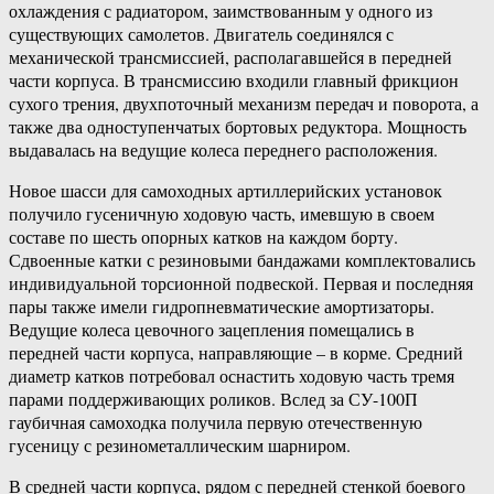
охлаждения с радиатором, заимствованным у одного из
существующих самолетов. Двигатель соединялся с
механической трансмиссией, располагавшейся в передней
части корпуса. В трансмиссию входили главный фрикцион
сухого трения, двухпоточный механизм передач и поворота, а
также два одноступенчатых бортовых редуктора. Мощность
выдавалась на ведущие колеса переднего расположения.
Новое шасси для самоходных артиллерийских установок
получило гусеничную ходовую часть, имевшую в своем
составе по шесть опорных катков на каждом борту.
Сдвоенные катки с резиновыми бандажами комплектовались
индивидуальной торсионной подвеской. Первая и последняя
пары также имели гидропневматические амортизаторы.
Ведущие колеса цевочного зацепления помещались в
передней части корпуса, направляющие – в корме. Средний
диаметр катков потребовал оснастить ходовую часть тремя
парами поддерживающих роликов. Вслед за СУ-100П
гаубичная самоходка получила первую отечественную
гусеницу с резинометаллическим шарниром.
В средней части корпуса, рядом с передней стенкой боевого