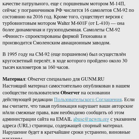
качестве патрульного, еще с поршневым мотором М-14П,
сейчас у пограничников РФ числится 16 самолетов СМ-92 по
состоянию на 2016 год. Кроме того, существует версия с
турбовинтовым мотором Walter M-601F (от L-410) — она
более динамичная и грузоподъемная. Самолеты СМ-92
«Финист» спроектированы фирмой Техноавиа и
производится Смоленским авиационным заводом.
В 1995 году на СМ-92 (еще поршневом) был осуществлён
кругосветный перелёт, в ходе которого пройдено около 30
тысяч километров за 160 часов.
Материал
: Observer специально для GUNM.RU
Настоящий материал самостоятельно опубликован в нашем
Observer
сообществе пользователем
на основании
действующей редакции
Пользовательского Соглашения
. Если
вы считаете, что такая публикация нарушает ваши авторские
и/или смежные права, вам необходимо сообщить об этом
администрации сайта на EMAIL
abuse@newru.org
с указанием
адреса (URL) страницы, содержащей спорный материал.
Нарушение будет в кратчайшие сроки устранено, виновные
наказаны.