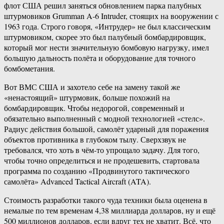
флот США решил заняться обновлением парка палубных
штурмовиков Grumman A-6 Intruder, стоящих на вооружении с
1963 года. Строго говоря, «Интрудер» не был классическим
штурмовиком, скорее это был палубный бомбардировщик,
который мог нести значительную бомбовую нагрузку, имел
большую дальность полёта и оборудование для точного
бомбометания.
Вот ВМС США и захотело себе на замену такой же
«ненастоящий» штурмовик, больше похожий на
бомбардировщик. Чтобы недорогой, современный и
обязательно выполненный с модной технологией «стелс».
Радиус действия большой, самолёт ударный для поражения
объектов противника в глубоком тылу. Сверхзвук не
требовался, что хоть в чём-то упрощало задачу. Для того,
чтобы точно определиться и не продешевить, стартовала
программа по созданию «Продвинутого тактического
самолёта» Advanced Tactical Aircraft (ATA).
Стоимость разработки такого чуда техники была оценена в
немалые по тем временам 4,38 миллиарда долларов, ну и ещё
500 миллионов долларов, если вдруг тех не хватит. Всё, что