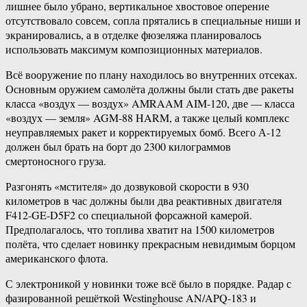
лишнее было убрано, вертикальное хвостовое оперение
отсутствовало совсем, сопла прятались в специальные ниши и
экранировались, а в отделке фюзеляжа планировалось
использовать максимум композиционных материалов.
Всё вооружение по плану находилось во внутренних отсеках.
Основным оружием самолёта должны были стать две ракеты
класса «воздух — воздух» AMRAAM AIM-120, две — класса
«воздух — земля» AGM-88 HARM, а также целый комплекс
неуправляемых ракет и корректируемых бомб. Всего А-12
должен был брать на борт до 2300 килограммов
смертоносного груза.
Разгонять «мстителя» до дозвуковой скорости в 930
километров в час должны были два реактивных двигателя
F412-GE-D5F2 со специальной форсажной камерой.
Предполагалось, что топлива хватит на 1500 километров
полёта, что сделает новинку прекрасным невидимым борцом
американского флота.
С электроникой у новинки тоже всё было в порядке. Радар с
фазированной решёткой Westinghouse AN/APQ-183 и