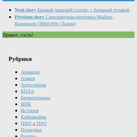
Next story
Бравый чешский солдат: с большой пушкой
Previous story
Самозарядная винтовка Madsen-
Rasmussen 1888/1896 (Дания)
Привет, гость!
Рубрики
Авиация
Армия
Артиллерия
БПЛА
Бронетехника
ВПК
История
Кибервойна
ПВО и ПРО
Политика
Ракеты