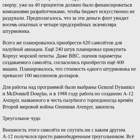
сверху, уже на 40 процентов должно было финансироваться
компаниями разработчиками, чтобы бюджет искусственно не
раздували. Предполагалось, что за эти деньги флот увидит
восемь опытных и четыре предсерийных экземпляра
штурмовика.
Всего же планировалось приобрести 620 самолётов для
палубной авиации. Ещё 240 штук планировал прикупить
Корпус морской пехоты. Даже ВВС, оценив параметры
создаваемого самолёта, согласились приобрести ещё 400
машин. Планировалось, что стоимость одного штурмовика не
превысит 100 миллионов долларов.
Для работы над программой были выбраны General Dynamics
и McDonnell Douglas, и в 1988 году работа по созданию A-12
Avenger, названного в честь палубного торпедоносца времён
Второй мировой войны Grumman Avenger, закипела.
Треугольное чудо
Внешность этого самолёта не спутать ни с каким другим.
А-12 получился просто равнобедренным треугольником. Всё