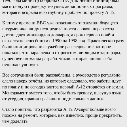
1990 года министр обороны США Дик Чейни инициировал
масштабную проверку текущих авиационных программ,
которая и вскрыла всю глубину проблем по проекту A-12.
К этому времени ВВС уже отказались от закупки будущего
штурмовика ввиду неопределённости сроков, перерасход
достиг двух миллиардов долларов, а срок первого полёта
оказался перенесённым с 1990 на 1998 год. Практически сразу
было инициировано служебное расследование, которое
показало, что параллельно с проектом, летящим в тартарары,
существует команда разработчиков, которая вполне себя
неплохо чувствует.
Все сотрудники были расслаблены, а руководство регулярно
слало наверх отчёты, из которых следовало, что работы идут
по плану и не сегодня завтра первый А-12 оторвётся от земли.
Менеджмент вместо того, чтобы бить тревогу, высунув язык
от усердия, правил графики и подтасовывал данные.
Стало понятно, что разработка А-12 Avenger больше всего
похожа на ремонт, который, как известно, проще прекратить,
чем доделать.