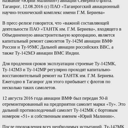
название «Юрий Малинин») авиации Северного флота.
Таганрог, 12.08.2016 (с) ПАО «Таганрогский авиационный
научно-технический комплекс имени Г.М. Бериева»
В пресс-релизе говорится, что «важной составляющей
деятельности ПАО «ТАНТК им. Г.М. Бериева», входящего в
Объединенную авиастроительную корпорацию, является
капитальный ремонт самолетов Ту-142М авиации ВМФ
России и Ту-95МС Дальней авиации российских ВВС, а
также Ту-142МЭ авиации ВМС Индии.
Для продления сроков эксплуатации строевые Ту-142МК,
Ту-142МЗ и Ту-142МР регулярно проходят капитально-
восстановительный ремонт на ТАНТК им. Г.М. Бериева.
Ежегодно в Таганрог для этого прибывает с флотов по
несколько таких самолетов.
12 августа 2016 года авиации ВМФ был передан 50-й
отремонтированный на предприятии самолет марки «Ту». Это
дальний противолодочный самолет Ту-142МК с бортовым
номером «51» и собственным именем «Юрий Малинин».
После прохождения всех необходимых испытаний, Ту-142МК