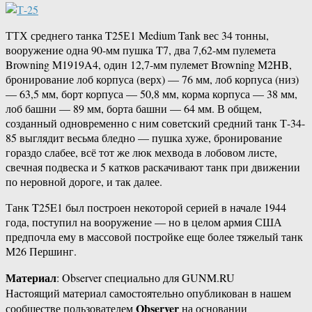
ТТХ среднего танка T25Е1 Medium Tank вес 34 тонны,
вооружение одна 90-мм пушка T7, два 7,62-мм пулемета
Browning M1919A4, один 12,7-мм пулемет Browning M2HB,
бронирование лоб корпуса (верх) — 76 мм, лоб корпуса (низ)
— 63,5 мм, борт корпуса — 50,8 мм, корма корпуса — 38 мм,
лоб башни — 89 мм, борта башни — 64 мм. В общем,
созданный одновременно с ним советский средний танк Т-34-
85 выглядит весьма бледно — пушка хуже, бронирование
гораздо слабее, всё тот же люк мехвода в лобовом листе,
свечная подвеска и 5 катков раскачивают танк при движении
по неровной дороге, и так далее.
Танк T25E1 был построен некоторой серией в начале 1944
года, поступил на вооружение — но в целом армия США
предпочла ему в массовой постройке еще более тяжелый танк
М26 Першинг.
Материал
: Observer специально для GUNM.RU
Настоящий материал самостоятельно опубликован в нашем
Observer
сообществе пользователем
на основании