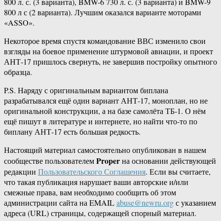
800 л. с. (3 варианта), BMW-6 730 л. с. (3 варианта) и BMW-9
800 л с (2 варианта). Лучшим оказался варианте моторами
«ASSO».
Некоторое время спустя командование ВВС изменило свои
взгляды на боевое применение штурмовой авиации, и проект
АНТ-17 пришлось свернуть, не завершив постройку опытного
образца.
P.S. Наряду с оригинальным вариантом биплана
разрабатывался ещё один вариант АНТ-17, моноплан, но не
оригинальной конструкции, а на базе самолёта ТБ-1. О нём
ещё пишут в литературе и интернете, но найти что-то по
биплану АНТ-17 есть большая редкость.
Настоящий материал самостоятельно опубликован в нашем
Proper
сообществе пользователем
на основании действующей
редакции
Пользовательского Соглашения
. Если вы считаете,
что такая публикация нарушает ваши авторские и/или
смежные права, вам необходимо сообщить об этом
администрации сайта на EMAIL
abuse@newru.org
с указанием
адреса (URL) страницы, содержащей спорный материал.