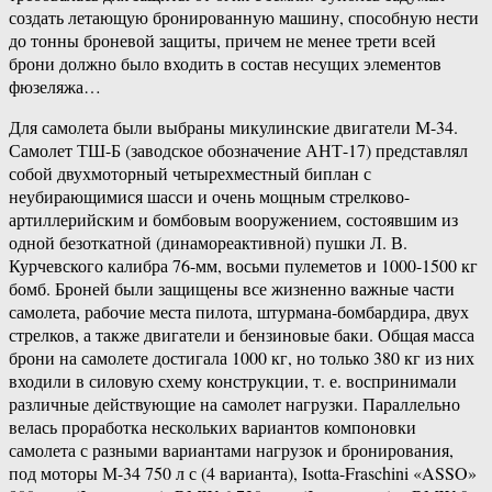
создать летающую бронированную машину, способную нести
до тонны броневой защиты, причем не менее трети всей
брони должно было входить в состав несущих элементов
фюзеляжа…
Для самолета были выбраны микулинские двигатели М-34.
Самолет ТШ-Б (заводское обозначение АНТ-17) представлял
собой двухмоторный четырехместный биплан с
неубирающимися шасси и очень мощным стрелково-
артиллерийским и бомбовым вооружением, состоявшим из
одной безоткатной (динамореактивной) пушки Л. В.
Курчевского калибра 76-мм, восьми пулеметов и 1000-1500 кг
бомб. Броней были защищены все жизненно важные части
самолета, рабочие места пилота, штурмана-бомбардира, двух
стрелков, а также двигатели и бензиновые баки. Общая масса
брони на самолете достигала 1000 кг, но только 380 кг из них
входили в силовую схему конструкции, т. е. воспринимали
различные действующие на самолет нагрузки. Параллельно
велась проработка нескольких вариантов компоновки
самолета с разными вариантами нагрузок и бронирования,
под моторы М-34 750 л с (4 варианта), Isotta-Fraschini «ASSO»