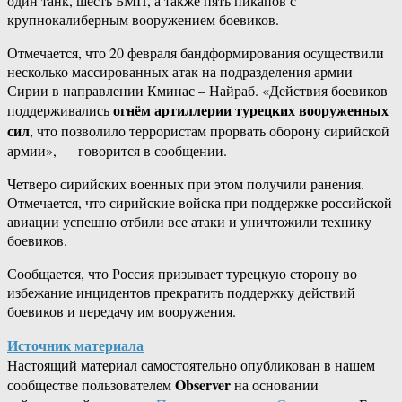
один танк, шесть БМП, а также пять пикапов с
крупнокалиберным вооружением боевиков.
Отмечается, что 20 февраля бандформирования осуществили
несколько массированных атак на подразделения армии
Сирии в направлении Кминас – Найраб. «Действия боевиков
огнём артиллерии турецких вооруженных
поддерживались
сил
, что позволило террористам прорвать оборону сирийской
армии», — говорится в сообщении.
Четверо сирийских военных при этом получили ранения.
Отмечается, что сирийские войска при поддержке российской
авиации успешно отбили все атаки и уничтожили технику
боевиков.
Сообщается, что Россия призывает турецкую сторону во
избежание инцидентов прекратить поддержку действий
боевиков и передачу им вооружения.
Источник материала
Настоящий материал самостоятельно опубликован в нашем
Observer
сообществе пользователем
на основании