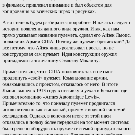
в фильмах, привлекал внимание и был объектом для
копирования во всяческих играх и рисунках.
А вот теперь будем разбираться подробнее. И начать следует с
истории появления данного вида оружия. Итак, как нам
прямо указывает название пулемета, сделал его Айзек Льюис,
полковник Армии США. Почему же пулемет британский? Да
все потому, что Айзек лишь реализовал проект, но не
конструировал сам пулемет. Идея конструкции оружия
принадлежит англичанину Сэмюэлу Маклину.
Примечательно, что в США полковник так и не смог
продвинуть «свой» пулемет. Командование армии,
ознакомившись с проектом, отказалось от него. В итоге
Льюис вышел в 1913 году в отставку и уехал в Бельгию, где
основал компанию «Armes Automatique Lewis».
Примечательно то, что поначалу пулемет продвигался
исключительно как станковый, причем с водяной системой
охлаждения. Однако, в конечном итоге от этой идеи
отказались в пользу более передовой на тот момент системы:
было решено оборудовать оружие системой принудительного
воздушного охлаждения ствола. Для этого и понадобился