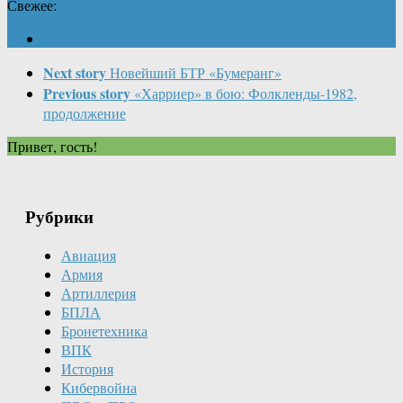
Свежее:
Next story
Новейший БТР «Бумеранг»
Previous story
«Харриер» в бою: Фолкленды-1982,
продолжение
Привет, гость!
Рубрики
Авиация
Армия
Артиллерия
БПЛА
Бронетехника
ВПК
История
Кибервойна