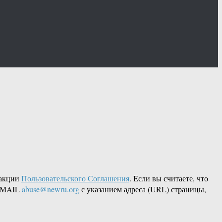
дакции
Пользовательского Соглашения
. Если вы считаете, что
 EMAIL
abuse@newru.org
с указанием адреса (URL) страницы,