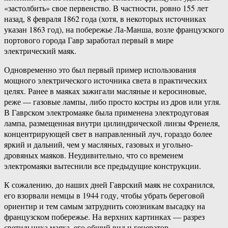
«застолбить» свое первенство. В частности, ровно 155 лет
назад, 8 февраля 1862 года (хотя, в некоторых источниках
указан 1863 год), на побережье Ла-Манша, возле французского
портового города Гавр заработал первый в мире
электрический маяк.
Одновременно это был первый пример использования
мощного электрического источника света в практических
целях. Ранее в маяках зажигали масляные и керосиновые,
реже — газовые лампы, либо просто костры из дров или угля.
В Гаврском электромаяке была применена электродуговая
лампа, размещенная внутри цилиндрической линзы Френеля,
концентрирующей свет в направленный луч, гораздо более
яркий и дальний, чем у масляных, газовых и угольно-
дровяных маяков. Неудивительно, что со временем
электромаяки вытеснили все предыдущие конструкции.
К сожалению, до наших дней Гаврский маяк не сохранился,
его взорвали немцы в 1944 году, чтобы убрать береговой
ориентир и тем самым затруднить союзникам высадку на
французском побережье. На верхних картинках — разрез
светильника маяка, его общий вид и генератор,