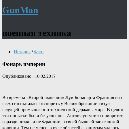
GunMan
военная техника
История
/
Флот
Фонарь империи
Опубликовано
·
10.02.2017
Во времена «Второй империи» Луи Бонапарта Франция изо
всех сил пыталась отспорить у Великобритании титул
ведущей промышленно-технической державы мира. В целом
эти попытки были безуспешны, Англия уступила приоритет
гораздо позже, и не Франции, а своей бывшей заокеанской
колонии. Тем не менее, в ряде областей французам удалось