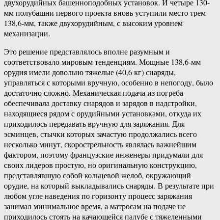
двухорудийных башенноподобных установок. И четыре 130-
мм полубашни первого проекта вновь уступили место трем
138,6-мм, также двухорудийным, с высоким уровнем
механизации.
Это решение представлялось вполне разумным и
соответствовало мировым тенденциям. Мощные 138,6-мм
орудия имели довольно тяжелые (40,6 кг) снаряды,
управляться с которыми вручную, особенно в непогоду, было
достаточно сложно. Механическая подача из погреба
обеспечивала доставку снарядов и зарядов в надстройки,
находящиеся рядом с орудийными установками, откуда их
приходилось передавать вручную для заряжания. Для
эсминцев, стычки которых зачастую продолжались всего
несколько минут, скорострельность являлась важнейшим
фактором, поэтому французские инженеры придумали для
своих лидеров простую, но оригинальную конструкцию,
представлявшую собой кольцевой желоб, окружающий
орудие, на который выкладывались снаряды. В результате при
любом угле наведения по горизонту процесс заряжания
занимал минимальное время, а матросам на подаче не
приходилось стоять на качающейся палубе с тяжеленными