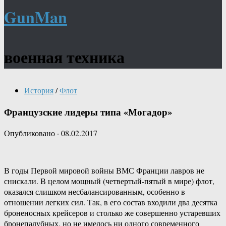
GunMan
военная техника
История
/
Флот
Французские лидеры типа «Могадор»
Опубликовано
·
08.02.2017
В годы Первой мировой войны ВМС Франции лавров не
снискали. В целом мощный (четвертый-пятый в мире) флот,
оказался слишком несбалансированным, особенно в
отношении легких сил. Так, в его состав входили два десятка
броненос­ных крейсеров и столько же совершенно устаревших
бронепалубных, но не име­лось ни одного современного