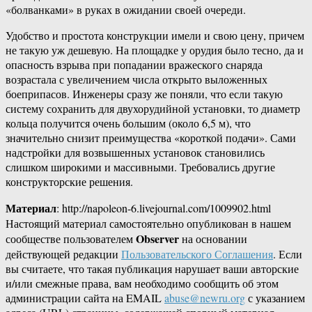
«болванками» в руках в ожидании своей очереди.
Удобство и простота конструкции имели и свою цену, причем
не такую уж дешевую. На площадке у орудия было тесно, да и
опасность взрыва при попадании вражеского снаряда
возрастала с увеличением числа открыто выложенных
боеприпасов. Инженеры сразу же поняли, что если такую
систему сохранить для двухорудийной установки, то диаметр
кольца получится очень большим (около 6,5 м), что
значительно снизит преимущества «короткой подачи». Сами
надстройки для возвышенных установок становились
слишком широкими и массивными. Требовались другие
конструкторские решения.
Материал
: http://napoleon-6.livejournal.com/1009902.html
Настоящий материал самостоятельно опубликован в нашем
Observer
сообществе пользователем
на основании
действующей редакции
Пользовательского Соглашения
. Если
вы считаете, что такая публикация нарушает ваши авторские
и/или смежные права, вам необходимо сообщить об этом
администрации сайта на EMAIL
abuse@newru.org
с указанием