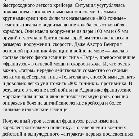
быстроход­ного легкого крейсера. Ситуация усугубля­лась
положением с эскадренными мино­носцами. Самыми
крупными среди них были так называемые «800-тонные»
эсмин­цы (реально водоизмещение колебалось от корабля к
кораблю). Они имели воору­жение из пары 100-мм и 65-мм
орудий и уступали британским кораблям этого же класса в
размерах, вооружении, скорости. Даже Австро-Венгрия —
основной против­ник Франции в войне на море — имела в
составе своего флота эсминцы типа «Тат­ра», превосходившие
«французов» в огне­вой мощи и скорости хода. И, что очень
важно, «татры» нередко действовали со­вместно со своими
легкими крейсерами типа «Гельголанд», способными догнать
и довольно легко уничтожить «800-тонники» противника. В
результате в течение всей войны на Адриатике французские
морские силы играли явно вспомогательную роль, обычно
опираясь в боях на английские легкие крейсера и более
сильные итальян­ские эсминцы.
Полученный урок заставил французов резко изменить
кораблестроительную политику. По завершении военных
действий и вынужденного «антракта» первых послевоенных