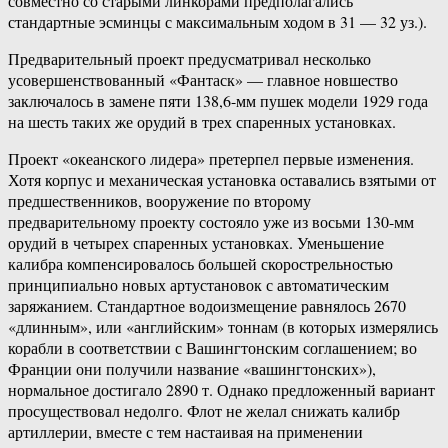
совместно со старыми линкорами предполагались
стандартные эсминцы с максимальным ходом в 31 — 32 уз.).
Предварительный проект предусматривал несколько
усовершенствованный «Фантаск» — главное новшество
заключалось в замене пяти 138,6-мм пушек модели 1929 года
на шесть таких же орудий в трех спаренных установках.
Проект «океанского лидера» претерпел первые изменения.
Хотя корпус и механическая установка оставались взятыми от
предшественников, вооружение по второму
предварительному проекту состояло уже из восьми 130-мм
орудий в четырех спаренных установках. Уменьшение
калибра компенсировалось большей скорострельностью
принципиально новых артустановок с автоматическим
заряжанием. Стандартное водоизмещение равнялось 2670
«длинным», или «английским» тоннам (в которых измерялись
корабли в соответствии с Вашингтонским соглашением; во
Франции они получили название «вашингтонских»),
нормальное достигало 2890 т. Однако предложенный вариант
просуществовал недолго. Флот не желал снижать калибр
артиллерии, вместе с тем настаивая на применении