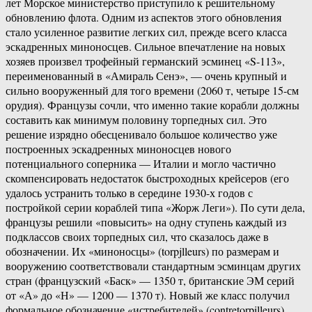
лет Морское министерство приступило к решительному
обновлению флота. Одним из аспектов этого обновления
стало усиленное развитие легких сил, прежде всего класса
эскадренных миноносцев. Сильное впечатление на новых
хозяев произвел трофейный германский эсминец «S-113»,
переименованный в «Амираль Сенэ», — очень крупный и
сильно вооруженный для того времени (2060 т, четыре 15-см
орудия). Французы сочли, что именно такие корабли должны
составить как минимум половину торпедных сил. Это
решение изрядно обесценивало большое количество уже
построенных эскадренных миноносцев нового
потенциального соперника — Италии и могло частично
скомпенсировать недостаток быстроходных крейсеров (его
удалось устранить только в середине 1930-х годов с
постройкой серии кораблей типа «Жорж Леги»). По сути дела,
французы решили «повысить» на одну ступень каждый из
подклассов своих торпедных сил, что сказалось даже в
обозначении. Их «миноносцы» (torpjlleurs) по размерам и
вооружению соответствовали стандартным эсминцам других
стран (французский «Баск» — 1350 т, британские ЭМ серий
от «А» до «Н» — 1200 — 1370 т). Новый же класс получил
формальное обозначение «истребителей» (contretorpilleurs),