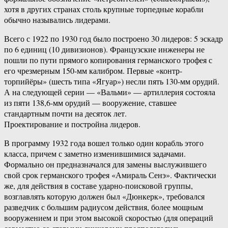
хотя в других странах столь крупные торпедные корабли
обычно назывались лидерами.
Всего с 1922 по 1930 год было построено 30 лидеров: 5 эскадр
по 6 единиц (10 дивизионов). Французские инженеры не
пошли по пути прямого копирования германского трофея с
его чрезмерным 150-мм калибром. Первые «контр-
торпийёры» (шесть типа «Ягуар») несли пять 130-мм орудий.
А на следующей серии — «Вальми» — артиллерия состояла
из пяти 138,6-мм орудий — вооружение, ставшее
стандартным почти на десяток лет.
Проектирование и постройна лидеров.
В программу 1932 года вошел только один корабль этого
класса, причем с заметно изменившимися задачами.
Формально он предназначался для замены выслужившего
свой срок германского трофея «Амираль Сенэ». Фактически
же, для действия в составе ударно-поисковой группы,
возглавлять которую должен был «Дюнкерк», требовался
разведчик с большим радиусом действия, более мощным
вооружением и при этом высокой скоростью (для операций