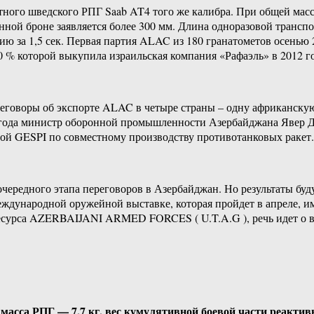
ного шведского РПГ Saab AT4 того же калибра. При общей масс
енной броне заявляется более 300 мм. Длина одноразовой транс
нцию за 1,5 сек. Первая партия ALAC из 180 гранатометов осень
0 % которой выкупила израильская компания «Рафаэль» в 2012 г
реговоры об экспорте ALAC в четыре страны – одну африканскую
5 года министр оборонной промышленности Азербайджана Явер Д
мой GESPI по совместному производству противотанковых ракет.
чередного этапа переговоров в Азербайджан. Но результаты буд
еждународной оружейной выставке, которая пройдет в апреле, 
-ресурса AZERBAIJANI ARMED FORCES ( U.T.A.G ), речь идет о
масса РПГ — 7,7 кг, вес кумулятивной боевой части реактив