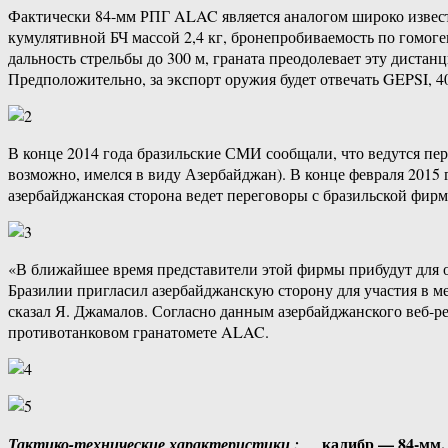
Фактически 84-мм РПГ ALAC является аналогом широко извест
кумулятивной БЧ массой 2,4 кг, бронепробиваемость по гомог
дальность стрельбы до 300 м, граната преодолевает эту диста
Предположительно, за экспорт оружия будет отвечать GEPSI, 4
В конце 2014 года бразильские СМИ сообщали, что ведутся пе
возможно, имелся в виду Азербайджан). В конце февраля 201
азербайджанская сторона ведет переговоры с бразильской фир
«В ближайшее время представители этой фирмы прибудут для о
Бразилии пригласил азербайджанскую сторону для участия в м
сказал Я. Джамалов. Согласно данным азербайджанского веб
противотанковом гранатомете ALAC.
калибр — 84-мм, 
Тактико-технические характеристики :