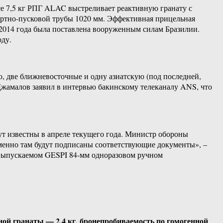
е 7,5 кг РПГ ALAC выстреливает реактивную гранату с
портно-пусковой трубы 1020 мм. Эффективная прицельная
ю 2014 года была поставлена вооруженным силам Бразилии.
оду.
, две ближневосточные и одну азиатскую (под последней,
жамалов заявил в интервью бакинскому телеканалу ANS, что
ут известны в апреле текущего года. Министр обороны
именно там будут подписаны соответствующие документы», –
 выпускаемом GESPI 84-мм одноразовом ручном
ной гранаты — 2,4 кг, бронепробиваемость по гомогенной