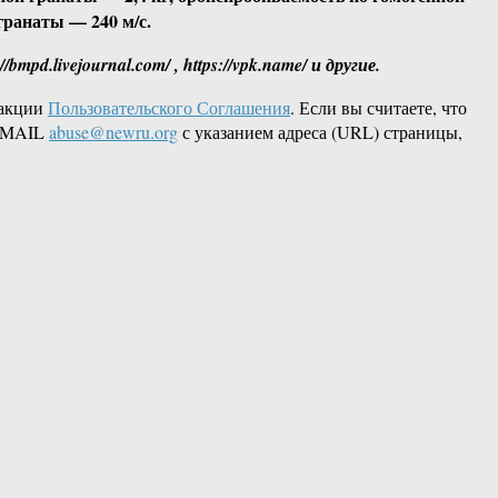
гранаты — 240 м/с.
p://bmpd.livejournal.com/ , https://vpk.name/ и другие.
дакции
Пользовательского Соглашения
. Если вы считаете, что
 EMAIL
abuse@newru.org
с указанием адреса (URL) страницы,