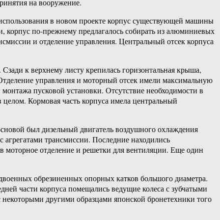
принятия на вооружение.
 использования в новом проекте корпус существующей машины
ки, корпус по-прежнему предлагалось собирать из алюминиевых
рансмиссии и отделение управления. Центральный отсек корпуса
Сзади к верхнему листу крепилась горизонтальная крыша,
 Отделение управления и моторный отсек имели максимальную
 монтажа пусковой установки. Отсутствие необходимости в
 целом. Кормовая часть корпуса имела центральный
 основой был дизельный двигатель воздушного охлаждения
с агрегатами трансмиссии. Последние находились
 в моторное отделение и решетки для вентиляции. Еще один
 сдвоенных обрезиненных опорных катков большого диаметра.
дней части корпуса помещались ведущие колеса с зубчатыми
с некоторыми другими образцами японской бронетехники того