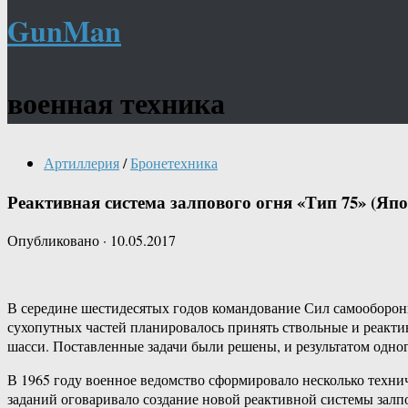
GunMan
военная техника
Артиллерия
/
Бронетехника
Реактивная система залпового огня «Тип 75» (Яп
Опубликовано
·
10.05.2017
В середине шестидесятых годов командование Сил самооборо
сухопутных частей планировалось принять ствольные и реакт
шасси. Поставленные задачи были решены, и результатом одно
В 1965 году военное ведомство сформировало несколько технич
заданий оговаривало создание новой реактивной системы залп