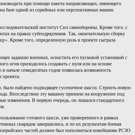
 производить при помощи пакета направляющих, имеющего
 на базе одной из серийных или перспективных машин
исследовательский институт Сил самообороны. Кроме того, с
отах на правах субподрядчиков. Так, окончательную сборку
у». Кроме того, определенную роль в проекте сыграла
ющее заданию военных, оснастить его пусковой установкой с
го огня приходилось создавать с нуля или на основе
о в начале семидесятых годов появилась возможность
 проекта.
и, было найдено подходящее гусеничное шасси. Строить новую
года. Впоследствии эту машину приняли на вооружение под
ые изменения. В первую очередь, он лишался стандартного
ов.
ользование готового шасси, уже проверенного в рамках
тивных снарядов завершились, и по их результатам боевая
тиллерийских частей должен был пополниться новейшими РСЗО