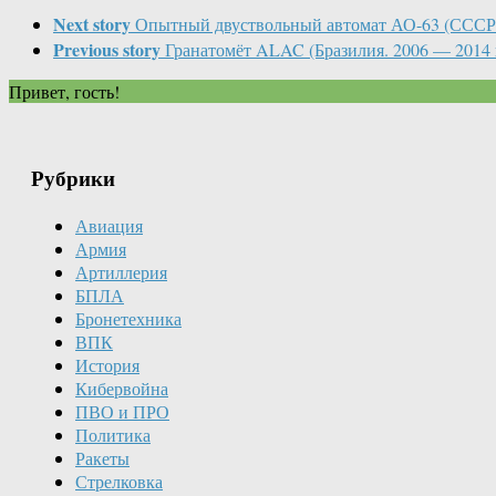
Next story
Опытный двуствольный автомат АО-63 (СССР.
Previous story
Гранатомёт ALAC (Бразилия. 2006 — 2014 
Привет, гость!
Рубрики
Авиация
Армия
Артиллерия
БПЛА
Бронетехника
ВПК
История
Кибервойна
ПВО и ПРО
Политика
Ракеты
Стрелковка