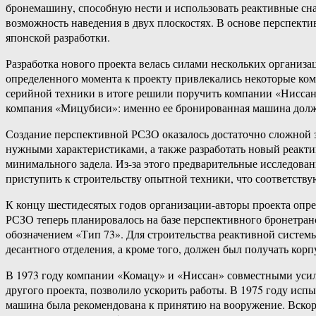
бронемашину, способную нести и использовать реактивные сн
возможность наведения в двух плоскостях. В основе перспект
японской разработки.
Разработка нового проекта велась силами нескольких организ
определенного момента к проекту привлекались некоторые комм
серийной техники в итоге решили поручить компании «Ниссан»
компания «Мицубиси»: именно ее бронированная машина должн
Создание перспективной РСЗО оказалось достаточно сложной за
нужными характеристиками, а также разработать новый реакти
минимального задела. Из-за этого предварительные исследован
приступить к строительству опытной техники, что соответств
К концу шестидесятых годов организации-авторы проекта опр
РСЗО теперь планировалось на базе перспективного бронетра
обозначением «Тип 73». Для строительства реактивной систем
десантного отделения, а кроме того, должен был получать кор
В 1973 году компании «Комацу» и «Ниссан» совместными усил
другого проекта, позволило ускорить работы. В 1975 году исп
машина была рекомендована к принятию на вооружение. Вскор