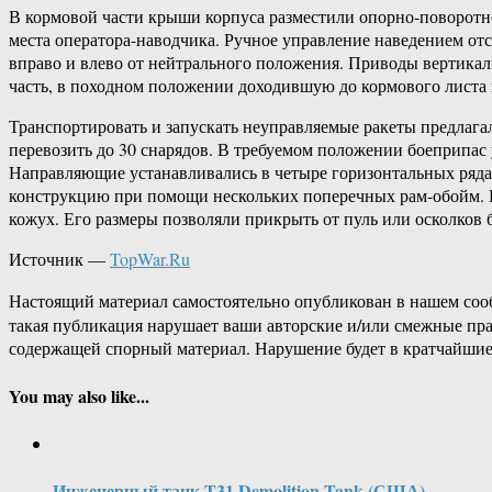
В кормовой части крыши корпуса разместили опорно-поворотн
места оператора-наводчика. Ручное управление наведением отс
вправо и влево от нейтрального положения. Приводы вертика
часть, в походном положении доходившую до кормового листа к
Транспортировать и запускать неуправляемые ракеты предлага
перевозить до 30 снарядов. В требуемом положении боеприпас
Направляющие устанавливались в четыре горизонтальных ряда: 
конструкцию при помощи нескольких поперечных рам-обойм. Па
кожух. Его размеры позволяли прикрыть от пуль или осколков 
Источник —
TopWar.Ru
Настоящий материал самостоятельно опубликован в нашем соо
такая публикация нарушает ваши авторские и/или смежные пр
содержащей спорный материал. Нарушение будет в кратчайшие
You may also like...
Инженерный танк T31 Demolition Tank (США)