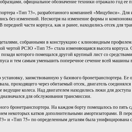
 образцами, официальное обозначение техники отражало год ее 
спортера «Тип 73», разработанного компанией «Мицубиси». Для
ались без изменений. Несмотря на изменение формы и компонов
В передней части корпуса, как и ранее, находились отсек для т
деталями, собранными в конструкцию с клиновидным профилем. 
ной чертой РСЗО «Тип 75» стала изменяющаяся высота корпуса.
позади которого помещался другой крупный лист со средствами
пуса и тем самым уменьшить поперечное сечение всей машины в
ю установку, заимствованную у базового бронетранспортера. Ее
ла, проходящего через обитаемый отсек, двигатель соединялся 
 ведущие колеса. Над двигателем находились люки для доступа
дназначался для обслуживания трансмиссии.
йного бронетранспортера. На каждом борту помещалось по пять
ием некоторых катков дополнительными амортизаторами. В пере
 73» и «Тип 75» по определенным деталям была унифицирована 