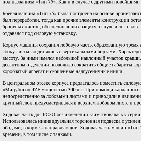
под названием «Тип 75». Как и в случае с другими новейшими
Боевая машина «Тип 75» была построена на основе бронетран
был переработан, тогда как прочие элементы конструкции ост
броневых листов, обеспечивающих защиту от пуль и осколков. 
отдавался под силовую установку.
Корпус машины сохранил лобовую часть, образованную тремя 
сбоку листы соединялись с вертикальными бортами. Характер
высоту. За ними имелся небольшой наклонный участок крыши, 
десантном отделении позволило сократить общие габариты кор
коробчатый агрегат и скошенные надгусеничные ниши.
В центральном отсеке корпуса предлагалось поместить силову
«Мицубиси» 4ZF мощностью 300 л.с. При помощи карданного ва
непосредственно за лобовыми листами и приводили в движение
крупный люк предусматривался в верхнем лобовом листе и пре
Ходовая часть для РСЗО без изменений заимствовалась у сери
Использовалась индивидуальная торсионная подвеска с усилен
ободами, в корме – направляющие. Ходовая часть машин «Тип
времени, в том числе с танками.