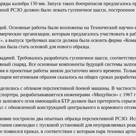
аряды калибра 130 мм. Запуск таких боеприпасов предлагалось
ивной РСЗО должно было лежать гусеничное шасси, построенное
аций. Основные работы были возложены на Технический научно-
ерческие организации, которым предлагалось участвовать в раб
, а выпуск требуемых шасси должна была освоить фирма «Комац
а была стать основой для нового образца.
дачей. Требовалось разработать гусеничное шасси, соответству
вный снаряд. Все основные компоненты будущей системы залпово
ия и проектные работы заняли достаточно много времени. Тольк
ующим негативным образом сказалось на общих сроках разработки
еделились с обликом перспективной боевой машины. В частност
нспортера, разрабатывавшегося инженерами «Мицубиси» с 1967 
ы залпового огня имеющийся БТР должен был претерпеть серьезн
пус с обновленной конструкцией центрального и кормового отсек
иями построили два опытных образца перспективной РСЗО. Исп
ытания самоходки с пусковой установкой для неуправляемых реак
е появился приказ, в соответствии с которым парк техники ар