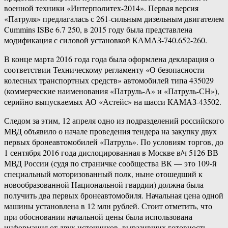
военной техники «Интерполитех-2014». Первая версия
«Патруля» предлагалась с 261-сильным дизельным двигателем
Cummins ISBe 6.7 250, в 2015 году была представлена
модификация с силовой установкой КАМАЗ-740.652-260.
В конце марта 2016 года года была оформлена декларация о
соответствии Техническому регламенту «О безопасности
колесных транспортных средств» автомобилей типа 435029
(коммерческие наименования «Патруль-А» и «Патруль-СН»),
серийно выпускаемых АО «Астейс» на шасси КАМАЗ-43502.
Следом за этим, 12 апреля одно из подразделений российского
МВД объявило о начале проведения тендера на закупку двух
первых бронеавтомобилей «Патруль». По условиям торгов, до
1 сентября 2016 года дислоцированная в Москве в/ч 5126 ВВ
МВД России (судя по страничке сообщества ВК — это 109-й
специальный моторизованный полк, ныне отошедший к
новообразованной Национальной гвардии) должна была
получить два первых бронеавтомобиля. Начальная цена одной
машины установлена в 12 млн рублей. Стоит отметить, что
при обосновании начальной цены была использована
информация от двух источников, выразивших готовность