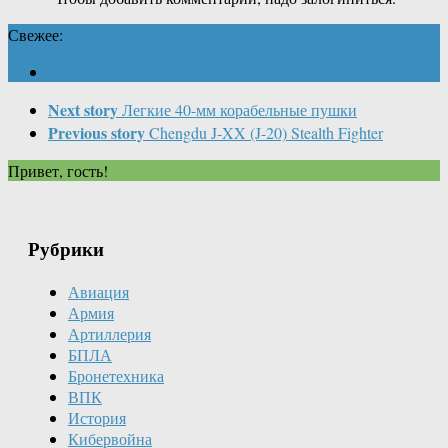
Свежее:
Next story
Легкие 40-мм корабельные пушки
Previous story
Chengdu J-XX (J-20) Stealth Fighter
Привет, гость!
Рубрики
Авиация
Армия
Артиллерия
БПЛА
Бронетехника
ВПК
История
Кибервойна