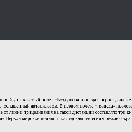
спешный управляемый полет «Воздушная торпеда Сперри», она 
 оснащенный автопилотом. В первом полете «тропеда» пролетел
ие от линии прицеливания на такой дистанции составляло три ки
е Первой мировой войны и последовавшее за ним резкое сокращ