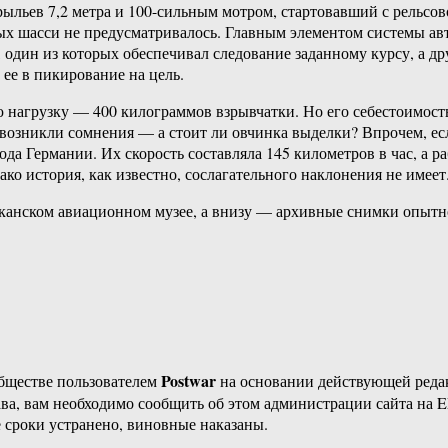
рыльев 7,2 метра и 100-сильным мотром, стартовавший с рельсо
ых шасси не предусматривалось. Главным элементом системы ав
один из которых обеспечивал следование заданному курсу, а др
ее в пикирование на цель.
ю нагрузку — 400 килограммов взрывчатки. Но его себестоимос
возникли сомнения — а стоит ли овчинка выделки? Впрочем, есл
ода Германии. Их скорость составляла 145 километров в час, а 
о история, как известно, сослагательного наклонения не имеет
анском авиационном музее, а внизу — архивные снимки опытно
Postwar
бществе пользователем
на основании действующей ред
ава, вам необходимо сообщить об этом администрации сайта на
 сроки устранено, виновные наказаны.