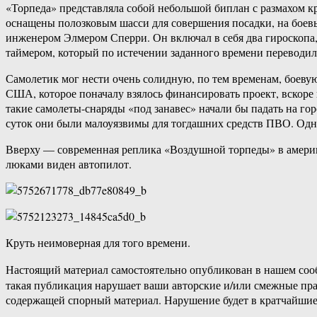
«Торпеда» представляла собой небольшой биплан с размахом к
оснащены полозковым шасси для совершения посадки, на боев
инженером Элмером Сперри. Он включал в себя два гироскопа, 
таймером, который по истечении заданного времени переводил 
Самолетик мог нести очень солидную, по тем временам, боеву
США, которое поначалу взялось финансировать проект, вскоре 
такие самолеты-снаряды «под занавес» начали бы падать на гор
суток они были малоуязвимы для тогдашних средств ПВО. Однак
Вверху — современная реплика «Воздушной торпеды» в америк
люками виден автопилот.
Круть неимоверная для того времени.
Настоящий материал самостоятельно опубликован в нашем соо
такая публикация нарушает ваши авторские и/или смежные пр
содержащей спорный материал. Нарушение будет в кратчайшие