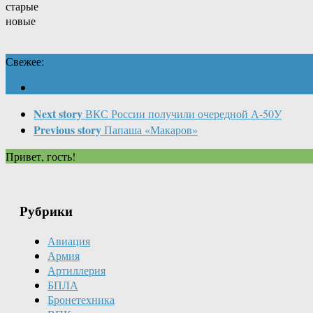
старые
новые
Свежее:
Next story
ВКС России получили очередной А-50У
Previous story
Папаша «Макаров»
Привет, гость!
Рубрики
Авиация
Армия
Артиллерия
БПЛА
Бронетехника