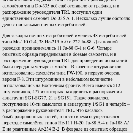
самолётов типа Do-335 всё ещё отставало от графика, и в
распоряжение руководителя TRL поступил один
единственный самолет Do-335 A-1. Несколько лучше обстояло
дело с поставками ночных истребителей.
Для эскадры ночных истребителей имелись 48 истребителей
типа Ме-110 G-4, 38 He-219 A-0 и 222 Ju-88. Для ночной
разведки предназначались 11 Ju-88 G-1 и G-6. Четыре
опытных образца переделывали в боевые самолеты, и в
распоряжение руководителя TRL для проведения испытаний
были переданы четыре самолёта. В качестве штурмовиков
использовались самолёты типа FW-190, в первую очередь
версия F-8. Эти штурмовики в небольшом количестве
использовались на Восточном фронте. Всего имелось 512
штурмовиков, 477 из которых находились в распоряжении
авиагрупп SG1-SG77, 21 в SG151. Также ожидалось
поступление 10-ти самолетов в авиагруппу 1/SG1 и четырёх –
в распоряжение руководителя TRL. Что касалось
бомбардировочных частей, то в это время осуществлялся
переход с самолётов типов Не-111 Н-20, Ju-88 А-4 и Ju-188 А/
Е на реактивные Ar-234 В-2. В феврале из опытных образцов