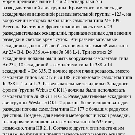
морем предназначались 1-я и 2-я эскадрильи 5-й
разведывательной авиагруппы. Кроме этого, имелись две
эскадрильи авиационной разведывательной группы «123», на
вооружении которых находились самолёты типа Ме-109.
Всего на Восточном фронте планировалось иметь 29
разведывательных эскадрилий, предназначенных для ведения
разведки в светлое время суток. Эти разведывательные
эскадрильи должны были быть вооружены самолётами типа
Ar 234 B-l, Do 336 A-4 или Ju 388 L-1. Три из этих 29
эскадрилий должны были быть вооружены самолетами типа
Ar 234, 10 эскадрилий – самолётами типа Ju 388 и 14
эскадрилий – Do 335. В ночное время планировалось, вместо
самолётов типов Do 217 и Ju 188, использовать самолеты типа
Ju 388 L-1 или L-3. Разведывательные эскадрильи Западного
фронта (группа Wekuste OK11) должны были использовать
самолёты типа Ju 88 G-1 и G-2. Разведывательные эскадрильи
авиагруппы Weskuste OKL 2 должны были использовать для
разведки погоды самолёты типа He 177 с большим радиусом
действия. Позднее, для ведения метеорологической разведки,
планировали использовать самолёты типа Ju 635 или,
возможно, типа Hü 211. Согласно другим оптимистичным
планам, во Франции предполагалось использовать эскадру