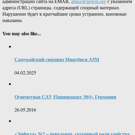
администрации сайта на EMAIL
abuse@newru.org
с указанием
адреса (URL) страницы, содержащей спорный материал.
Нарушение будет в кратчайшие сроки устранено, виновные
наказаны.
You may also like...
Самурайский сюрприз Мицубиси А5М
04.02.2025
Огнеметная САУ Flammpanzer 38(t), Германия
26.05.2016
«Энфилд» №2 – револьвер, созданный ради удобства