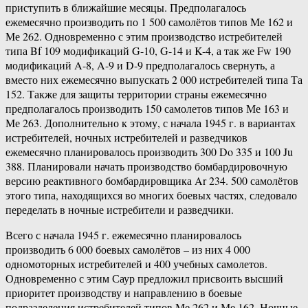
приступить в ближайшие месяцы. Предполагалось
ежемесячно производить по 1 500 самолётов типов Ме 162 и
Ме 262. Одновременно с этим производство истребителей
типа Bf 109 модификаций G-10, G-14 и K-4, а так же Fw 190
модификаций A-8, A-9 и D-9 предполагалось свернуть, а
вместо них ежемесячно выпускать 2 000 истребителей типа Та
152. Также для защиты территории страны ежемесячно
предполагалось производить 150 самолетов типов Ме 163 и
Ме 263. Дополнительно к этому, с начала 1945 г. в вариантах
истребителей, ночных истребителей и разведчиков
ежемесячно планировалось производить 300 Do 335 и 100 Ju
388. Планировали начать производство бомбардировочную
версию реактивного бомбардировщика Ar 234. 500 самолётов
этого типа, находящихся во многих боевых частях, следовало
переделать в ночные истребители и разведчики.
Всего с начала 1945 г. ежемесячно планировалось
производить 6 000 боевых самолётов – из них 4 000
одномоторных истребителей и 400 учебных самолетов.
Одновременно с этим Саур предложил присвоить высший
приоритет производству и направлению в боевые
подразделения истребителей типов Ме 262 и Ме 162. Ночные