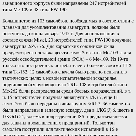
авиационного корпуса были направлены 247 истребителей
типа Ме-109 и 48 типа FW-190.
Большинство из 103 самолётов, необходимых в соответствии с
планами для укомплектования авиагрупп, должны были
поступить до конца января 1945 г. Для использования в
составе связки Mistel, 20 истребителей типа FW-190 получила
авиагруппа 2/ZG 76. Для хорватских союзников была
предусмотрена поставка десяти самолётов типа Ме-109, а для
русской освободительной армии (РОА) – 6 Ме-109. Из 19-ти
только что построенных истребителей с более высокими ТТХ
типа Та-152, 12 самолётов сначала было решено испытать в
тактических целях в новой испытательной эскадрилье,
подчинявшейся руководителю TRL. 108 истребителей типа
Ме-262 были распределены среди боевых подразделений, в т.
ч. 15 истребителей получила авиагруппа 1/JG 7, ещё 11
самолётов были переданы в авиагруппу 3/JG 7, 36 самолетов
были направлены в запасную эскадру, два в 1/KG(J) 6, шесть в
1/KG(J) 54, восемь в подразделение ISS, предназначавшееся
для защиты промышленных предприятий. Только три
самолёта поступили для тактических испытаний в 16-е
испытательное подразделение. Серийное производство