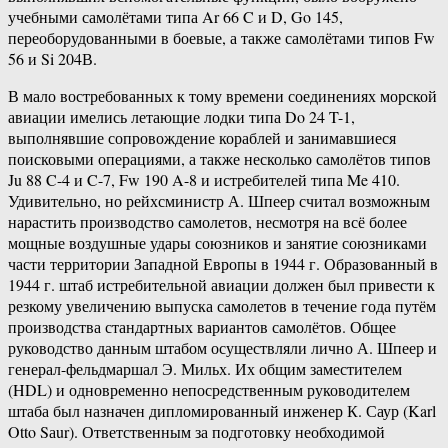
учебными самолётами типа Ar 66 C и D, Go 145,
переоборудованными в боевые, а также самолётами типов Fw
56 и Si 204В.
В мало востребованных к тому времени соединениях морской
авиации имелись летающие лодки типа Do 24 T-1,
выполнявшие сопровождение кораблей и занимавшиеся
поисковыми операциями, а также несколько самолётов типов
Ju 88 C-4 и C-7, Fw 190 A-8 и истребителей типа Me 410.
Удивительно, но рейхсминистр А. Шпеер считал возможным
нарастить производство самолетов, несмотря на всё более
мощные воздушные удары союзников и занятие союзниками
части территории Западной Европы в 1944 г. Образованный в
1944 г. штаб истребительной авиации должен был привести к
резкому увеличению выпуска самолетов в течение года путём
производства стандартных вариантов самолётов. Общее
руководство данным штабом осуществляли лично А. Шпеер и
генерал-фельдмаршал Э. Мильх. Их общим заместителем
(HDL) и одновременно непосредственным руководителем
штаба был назначен дипломированный инженер К. Саур (Karl
Otto Sаur). Ответственным за подготовку необходимой