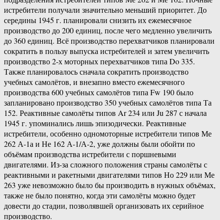
истребители получали значительно меньший приоритет. До
середины 1945 г. планировали снизить их ежемесячное
производство до 200 единиц, после чего медленно увеличить
до 360 единиц. Всё производство перехватчиков планировали
сократить в пользу выпуска истребителей и затем увеличить
производство 2-х моторных перехватчиков типа Do 335.
Также планировалось сначала сократить производство
учебных самолётов, и внезапно вместо ежемесячного
производства 600 учебных самолётов типа Fw 190 было
запланировано производство 350 учебных самолётов типа Та
152. Реактивные самолёты типов Ar 234 или Ju 287 с начала
1945 г. упоминались лишь эпизодически. Реактивные
истребители, особенно одномоторные истребители типов Ме
262 А-1а и Не 162 А-1/А-2, уже должны были обойти по
объёмам производства истребители с поршневыми
двигателями. Из-за сложного положения страны самолёты с
реактивными и ракетными двигателями типов Но 229 или Ме
263 уже невозможно было бы производить в нужных объёмах,
также не было понятно, когда эти самолёты можно будет
довести до стадии, позволявшей организовать их серийное
производство.