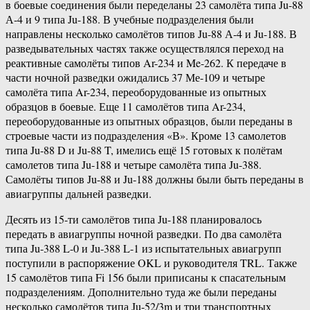
в боевые соединения были переделаны 23 самолёта типа Ju-88
А-4 и 9 типа Ju-188. В учебные подразделения были
направлены несколько самолётов типов Ju-88 А-4 и Ju-188. В
разведывательных частях также осуществлялся переход на
реактивные самолёты типов Ar-234 и Me-262. К передаче в
части ночной разведки ожидались 37 Ме-109 и четыре
самолёта типа Ar-234, переоборудованные из опытных
образцов в боевые. Еще 11 самолётов типа Ar-234,
переоборудованные из опытных образцов, были переданы в
строевые части из подразделения «В». Кроме 13 самолетов
типа Ju-88 D и Ju-88 T, имелись ещё 15 готовых к полётам
самолетов типа Ju-188 и четыре самолёта типа Ju-388.
Самолёты типов Ju-88 и Ju-188 должны были быть переданы в
авиагруппы дальней разведки.
Десять из 15-ти самолётов типа Ju-188 планировалось
передать в авиагруппы ночной разведки. По два самолёта
типа Ju-388 L-0 и Ju-388 L-1 из испытательных авиагрупп
поступили в распоряжение OKL и руководителя TRL. Также
15 самолётов типа Fi 156 были приписаны к спасательным
подразделениям. Дополнительно туда же были переданы
несколько самолётов типа Ju-52/3m и три транспортных