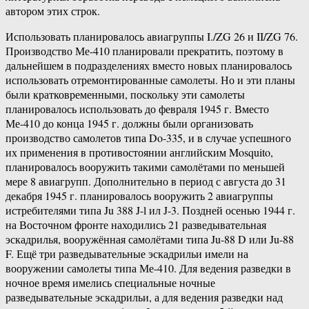
автором этих строк.
Использовать планировалось авиагруппы I./ZG 26 и II/ZG 76.
Производство Ме-410 планировали прекратить, поэтому в
дальнейшем в подразделениях вместо новых планировалось
использовать отремонтированные самолеты. Но и эти планы
были кратковременными, поскольку эти самолеты
планировалось использовать до февраля 1945 г. Вместо
Ме-410 до конца 1945 г. должны были организовать
производство самолетов типа Do-335, и в случае успешного
их применения в противостоянии английским Mosquito,
планировалось вооружить такими самолётами по меньшей
мере 8 авиагрупп. Дополнительно в период с августа до 31
декабря 1945 г. планировалось вооружить 2 авиагруппы
истребителями типа Ju 388 J-l ил J-3. Поздней осенью 1944 г.
на Восточном фронте находились 21 разведывательная
эскадрилья, вооружённая самолётами типа Ju-88 D или Ju-88
F. Ещё три разведывательные эскадрильи имели на
вооружении самолеты типа Ме-410. Для ведения разведки в
ночное время имелись специальные ночные
разведывательные эскадрильи, а для ведения разведки над