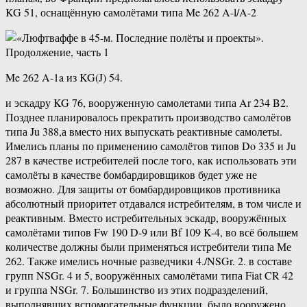
KG 51, оснащённую самолётами типа Me 262 A-l/A-2
Me 262 A-1a из KG(J) 54.
и эскадру KG 76, вооруженную самолетами типа Ar 234 B2.
Позднее планировалось прекратить производство самолётов
типа Ju 388,а вместо них выпускать реактивные самолеты.
Имелись планы по применению самолётов типов Do 335 и Ju
287 в качестве истребителей после того, как использовать эти
самолёты в качестве бомбардировщиков будет уже не
возможно. Для защиты от бомбардировщиков противника
абсолютный приоритет отдавался истребителям, в том числе и
реактивным. Вместо истребительных эскадр, вооружённых
самолётами типов Fw 190 D-9 или Bf 109 K-4, во всё большем
количестве должны были применяться истребители типа Ме
262. Также имелись ночные разведчики 4./NSGr. 2. в составе
групп NSGr. 4 и 5, вооружённых самолётами типа Fiat CR 42
и группа NSGr. 7. Большинство из этих подразделений,
выполнявших вспомогательные функции, было вооружено