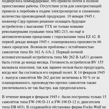
подверглось бомбардировке, что привело почти к полной
приостановке работы. Отсутствие угля для электростанций
привело к перебоям в подаче электроэнергии и снижению
количества производимой продукции. 10 января 1945 г.
инженер Саур принял решение оснащать будущие
истребители с высокими ТТХ не только новыми
револьверными пушками типа MG-213, но ещё и
автоматическими прицелами с гироскопами типа EZ 42. В
первой декаде января 1945 г. планировалось произвести 66
таких прицелов. Возникли проблемы с остойчивостью
самолетов типа Не 162 А-1/А-2. Первый ночной
вспомогательный истребитель типа Ме 262 В-1а/U1 должен
быть готов до конца месяца. Готовность истребителя BV 155
вызывала опасения, так как заранее нельзя было предугадать,
когда мог бы состояться его первый полет. К 14 февраля 1945
г. выпуск самолётов Ме 262 достиг величины в 50 % от за
планированного, производство прочих самолетов также
увеличивалось не так быстро, как предполагалось.
В течение января и февраля 1945 г. были построены только 15
самолётов типа FW-190 D-11 и FW-190 D-12 (с двигателем
типа DB 603). В создавшейся обстановке фирма Focke-Wulf не