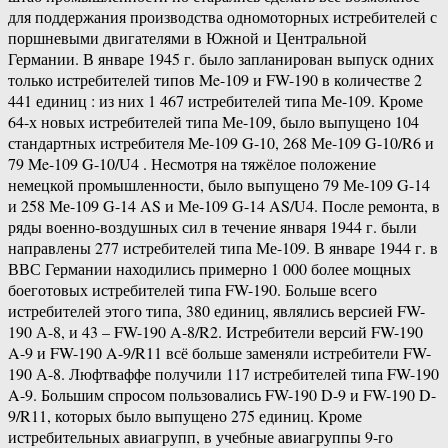
для поддержания производства одномоторных истребителей с
поршневыми двигателями в Южной и Центральной
Германии. В январе 1945 г. было запланирован выпуск одних
только истребителей типов Me-109 и FW-190 в количестве 2
441 единиц : из них 1 467 истребителей типа Ме-109. Кроме
64-х новых истребителей типа Ме-109, было выпущено 104
стандартных истребителя Ме-109 G-10, 268 Ме-109 G-10/R6 и
79 Me-109 G-10/U4 . Несмотря на тяжёлое положение
немецкой промышленности, было выпущено 79 Ме-109 G-14
и 258 Ме-109 G-14 AS и Ме-109 G-14 AS/U4. После ремонта, в
ряды военно-воздушных сил в течение января 1944 г. были
направлены 277 истребителей типа Ме-109. В январе 1944 г. в
ВВС Германии находились примерно 1 000 более мощных
боеготовых истребителей типа FW-190. Больше всего
истребителей этого типа, 380 единиц, являлись версией FW-
190 А-8, и 43 – FW-190 A-8/R2. Истребители версий FW-190
A-9 и FW-190 A-9/R11 всё больше заменяли истребители FW-
190 А-8. Люфтваффе получили 117 истребителей типа FW-190
A-9. Большим спросом пользовались FW-190 D-9 и FW-190 D-
9/R11, которых было выпущено 275 единиц. Кроме
истребительных авиагрупп, в учебные авиагруппы 9-го