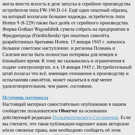
могла внести ясность в деле запуска в серийное производства
истребителя типа FW-190 D-14. Ещё один опытный образец,
на который возлагали большие надежды, истребитель типа
Horten 9 (8-229) также был далёк от серийного производства.
Фирма Gothaer Wagonfabrik сумела собрать на предприятии в
Фридрихрода (Friedrichroda) три опытных самолёта,
разработанных братьями Horten. 15 января 1945 г. началось
большое советское наступление, и регионы Познань и
Силезия могли быть полностью потеряны для немцев в
ближайшее время. К тому же сказывались и ограничения в
подаче электроэнергии, и к 18 января 1945 г, Истребительный
штаб полагал что всё, имеющее отношение к производству и
испытаниям самолётов, может оказаться в ещё менее
удовлетворительном, чем ранее, состоянии.
Источник материала
Настоящий материал самостоятельно опубликован в нашем
Observer
сообществе пользователем
на основании
действующей редакции
Пользовательского Соглашения
. Если
вы считаете, что такая публикация нарушает ваши авторские
и/или смежные права, вам необходимо сообщить об этом