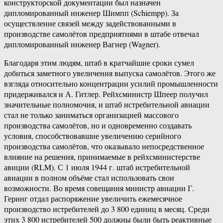
конструкторской документации был назначен
дипломированный инженер Шимпп (Schiempp). За
осуществление связей между задействованными в
производстве самолётов предприятиями в штабе отвечал
дипломированный инженер Вагнер (Wagner).
Благодаря этим людям, штаб в кратчайшие сроки сумел
добиться заметного увеличения выпуска самолётов. Этого же
взгляда относительно концентрации усилий промышленности
придерживался и А. Гитлер. Рейхсминистр Шпеер получил
значительные полномочия, и штаб истребительной авиации
стал не только заниматься организацией массового
производства самолётов, но и одновременно создавать
условия, способствовавшие увеличению серийного
производства самолётов, что оказывало непосредственное
влияние на решения, принимаемые в рейхсминистерстве
авиции (RLM). С 1 июля 1944 г. штаб истребительной
авиации в полном объёме стал использовать свои
возможности. Во время совещания министр авиации Г.
Геринг отдал распоряжение увеличить ежемесячное
производство истребителей до 3 800 единиц в месяц. Среди
этих 3 800 истребителей 500 должны были быть реактивные