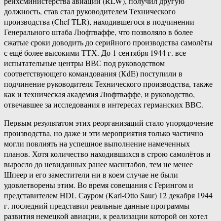
рейхсминистерства авиации (RLW), получил другую
должность, став стал руководителем Технического
производства (Chef TLR), находившегося в подчинении
Генерального штаба Люфтваффе, что позволяло в более
сжатые сроки доводить до серийного производства самолёты
с ещё более высокими ТТХ. До 1 сентября 1944 г. все
испытательные центры ВВС под руководством
соответствующего командования (KdE) поступили в
подчинение руководителя Технического производства, также
как и техническая академия Люфтваффе, и руководство,
отвечавшее за исследования в интересах германских ВВС.
Первым результатом этих реорганизаций стало упорядочение
производства, но даже и эти мероприятия только частично
могли повлиять на успешное выполнение намеченных
планов. Хотя количество находившихся в строю самолётов и
выросло до невиданных ранее масштабов, тем не менее
Шпеер и его заместители ни в коем случае не были
удовлетворены этим. Во время совещания с Герингом и
представителем HDL Сауром (Karl-Otto Saur) 12 декабря 1944
г. последний представил реальные данные программы
развития немецкой авиации, к реализации которой он хотел