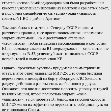
стратегического бомбардировщика они были разработаны в
качестве узкоспециализированных носителей крылатых ракет,
и под очень специфичную ситуацию «окна уязвимости»
советской ПВО в районе Арктики.
Там идея была в том, что на Севере у СССР слишком
растянутая граница, и ее просто экономически невозможно
закрыть системами ЗРК с достаточной степенью
устойчивости, чтобы выдержать массированный налет сотни
В1, а поскольку самолеты B1 сверхзвуковые — они, в отличие
от дозвуковых В-52, успеют убежать от поднятых СССР
истребителей и выпустить свои КР.
Однако «проклятые русские» придумали асимметричный
ответ, и этот ответ назывался МИГ-25. Это очень быстрый
перехватчик, имеющий на борту обзорную РЛС большого
радиуса действия и ракеты столь же большого радиуса.
Оказалось, что вполне достаточно повесить цепочку патрулей
из таких машин, чтобы полностью закрыть «окно
уязвимости», а при прорыве B1 благодаря высокой скорости
МИГ-25 могли их эффективно перехватить, собираясь чуть ли
не с половины Союза.