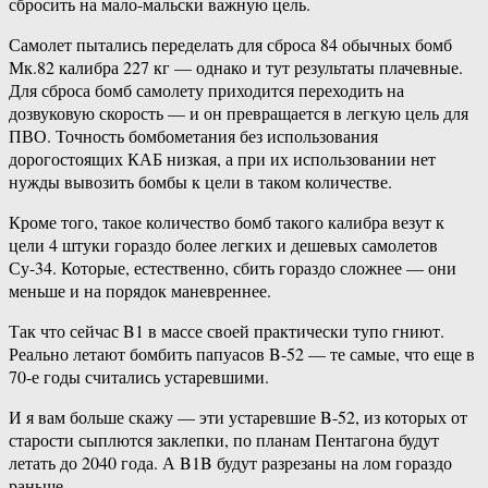
сбросить на мало-мальски важную цель.
Самолет пытались переделать для сброса 84 обычных бомб
Мк.82 калибра 227 кг — однако и тут результаты плачевные.
Для сброса бомб самолету приходится переходить на
дозвуковую скорость — и он превращается в легкую цель для
ПВО. Точность бомбометания без использования
дорогостоящих КАБ низкая, а при их использовании нет
нужды вывозить бомбы к цели в таком количестве.
Кроме того, такое количество бомб такого калибра везут к
цели 4 штуки гораздо более легких и дешевых самолетов
Су-34. Которые, естественно, сбить гораздо сложнее — они
меньше и на порядок маневреннее.
Так что сейчас B1 в массе своей практически тупо гниют.
Реально летают бомбить папуасов B-52 — те самые, что еще в
70-е годы считались устаревшими.
И я вам больше скажу — эти устаревшие B-52, из которых от
старости сыплются заклепки, по планам Пентагона будут
летать до 2040 года. А B1B будут разрезаны на лом гораздо
раньше.