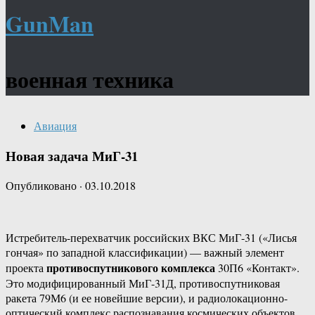
GunMan
военная техника
Авиация
Новая задача МиГ-31
Опубликовано
·
03.10.2018
Истребитель-перехватчик российских ВКС МиГ-31 («Лисья
гончая» по западной классификации) — важный элемент
противоспутникового комплекса
проекта
30П6 «Контакт».
Это модифицированный МиГ-31Д, противоспутниковая
ракета 79М6 (и ее новейшие версии), и радиолокационно-
оптический комплекс распознавания космических объектов