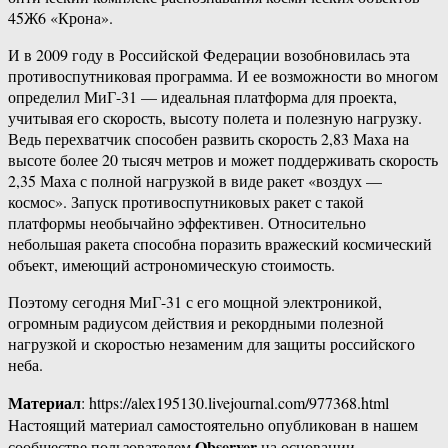
45Ж6 «Крона».
И в 2009 году в Российской Федерации возобновилась эта
противоспутниковая программа. И ее возможности во многом
определил МиГ-31 — идеальная платформа для проекта,
учитывая его скорость, высоту полета и полезную нагрузку.
Ведь перехватчик способен развить скорость 2,83 Маха на
высоте более 20 тысяч метров и может поддерживать скорость
2,35 Маха с полной нагрузкой в виде ракет «воздух —
космос». Запуск противоспутниковых ракет с такой
платформы необычайно эффективен. Относительно
небольшая ракета способна поразить вражеский космический
объект, имеющий астрономическую стоимость.
Поэтому сегодня МиГ-31 с его мощной электроникой,
огромным радиусом действия и рекордными полезной
нагрузкой и скоростью незаменим для защиты российского
неба.
Материал
: https://alex195130.livejournal.com/977368.html
Настоящий материал самостоятельно опубликован в нашем
Observer
сообществе пользователем
на основании