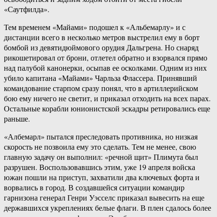
«Саутфилда».
Тем временем «Майами» подошел к «Альбемарлу» и с
дистанции всего в несколько метров выстрелил ему в борт
бомбой из девятидюймового орудия Дальгрена. Но снаряд
рикошетировал от брони, отлетел обратно и взорвался прямо
над палубой канонерки, осыпав ее осколками. Одним из них
убило капитана «Майами» Чарльза Флассера. Принявший
командование старпом сразу понял, что в артиллерийском
бою ему ничего не светит, и приказал отходить на всех парах.
Остальные корабли юнионистской эскадры ретировались еще
раньше.
«Албемарл» пытался преследовать противника, но низкая
скорость не позвоила ему это сделать. Тем не менее, свою
главную задачу он выполнил: «речной щит» Плимута был
разрушен. Воспользовавшись этим, уже 19 апреля войска
южан пошли на приступ, захватили два ключевых форта и
ворвались в город. В создавшейся ситуации командир
гарнизона генерал Генри Уэсселс приказал вывесить на еще
державшихся укреплениях белые флаги. В плен сдалось более