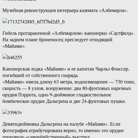
Музейная реконструкция интерьера каземата «Албемарла».
Гибель протараненной «Албемарлом» канонерки «Саутфилд».
На заднем плане броненосец преследует отходящий
«Майами».
Канонерская лодка «Майами» и ее капитан Чарльз Флассер,
погибший от собственного снаряда.
«Майами» имела длину 63 метра, водоизмещение — 730 тонн,
скорость — 8 узлов, вооружение: два 80-фунтовых нарезных
орудия Пэррота, одно 9-дюймовое гладкоствольное
бомбическое орудие Дальгрена и две 24-фунтовых пушки.
Девятидюймовка Дальгрена на палубе «Майами». Если
фотография атрибутирована верно, то именно это орудие
произвело «самоубийственный» выстрел.