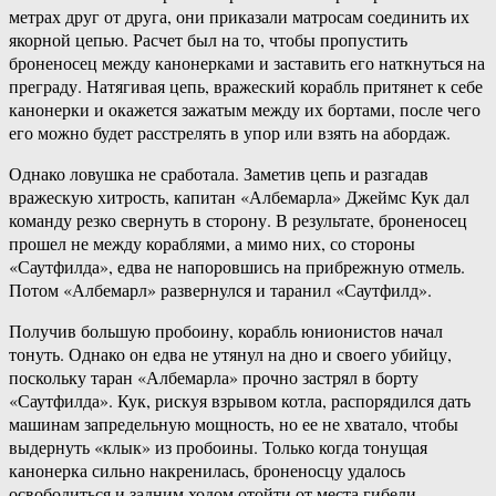
метрах друг от друга, они приказали матросам соединить их
якорной цепью. Расчет был на то, чтобы пропустить
броненосец между канонерками и заставить его наткнуться на
преграду. Натягивая цепь, вражеский корабль притянет к себе
канонерки и окажется зажатым между их бортами, после чего
его можно будет расстрелять в упор или взять на абордаж.
Однако ловушка не сработала. Заметив цепь и разгадав
вражескую хитрость, капитан «Албемарла» Джеймс Кук дал
команду резко свернуть в сторону. В результате, броненосец
прошел не между кораблями, а мимо них, со стороны
«Саутфилда», едва не напоровшись на прибрежную отмель.
Потом «Албемарл» развернулся и таранил «Саутфилд».
Получив большую пробоину, корабль юнионистов начал
тонуть. Однако он едва не утянул на дно и своего убийцу,
поскольку таран «Албемарла» прочно застрял в борту
«Саутфилда». Кук, рискуя взрывом котла, распорядился дать
машинам запредельную мощность, но ее не хватало, чтобы
выдернуть «клык» из пробоины. Только когда тонущая
канонерка сильно накренилась, броненосцу удалось
освободиться и задним ходом отойти от места гибели