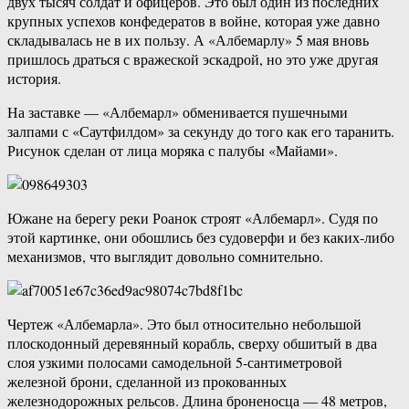
двух тысяч солдат и офицеров. Это был один из последних
крупных успехов конфедератов в войне, которая уже давно
складывалась не в их пользу. А «Албемарлу» 5 мая вновь
пришлось драться с вражеской эскадрой, но это уже другая
история.
На заставке — «Албемарл» обменивается пушечными
залпами с «Саутфилдом» за секунду до того как его таранить.
Рисунок сделан от лица моряка с палубы «Майами».
Южане на берегу реки Роанок строят «Албемарл». Судя по
этой картинке, они обошлись без судоверфи и без каких-либо
механизмов, что выглядит довольно сомнительно.
Чертеж «Албемарла». Это был относительно небольшой
плоскодонный деревянный корабль, сверху обшитый в два
слоя узкими полосами самодельной 5-сантиметровой
железной брони, сделанной из прокованных
железнодорожных рельсов. Длина броненосца — 48 метров,