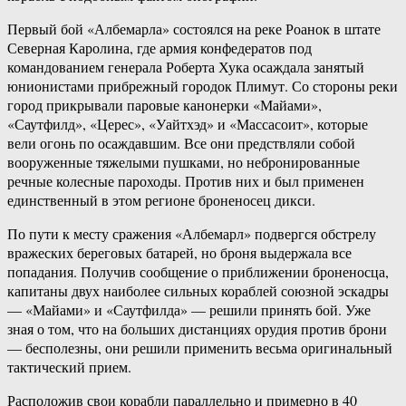
Первый бой «Албемарла» состоялся на реке Роанок в штате
Северная Каролина, где армия конфедератов под
командованием генерала Роберта Хука осаждала занятый
юнионистами прибрежный городок Плимут. Со стороны реки
город прикрывали паровые канонерки «Майами»,
«Саутфилд», «Церес», «Уайтхэд» и «Массасоит», которые
вели огонь по осаждавшим. Все они предствляли собой
вооруженные тяжелыми пушками, но небронированные
речные колесные пароходы. Против них и был применен
единственный в этом регионе броненосец дикси.
По пути к месту сражения «Албемарл» подвергся обстрелу
вражеских береговых батарей, но броня выдержала все
попадания. Получив сообщение о приближении броненосца,
капитаны двух наиболее сильных кораблей союзной эскадры
— «Майами» и «Саутфилда» — решили принять бой. Уже
зная о том, что на больших дистанциях орудия против брони
— бесполезны, они решили применить весьма оригинальный
тактический прием.
Расположив свои корабли параллельно и примерно в 40