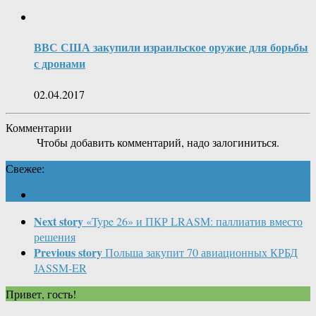
ВВС США закупили израильское оружие для борьбы
с дронами
02.04.2017
Комментарии
Чтобы добавить комментарий, надо залогиниться.
Свежее:
Next story
«Type 26» и ПКР LRASM: паллиатив вместо
решения
Previous story
Польша закупит 70 авиационных КРБД
JASSM-ER
Привет, гость!