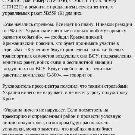
С-300ПС (зав. номер СТ8453Б), С-300ПТ-1 (зав. номер
СТ0122П) и ремонта с продлением ресурса зенитных
управляемых ракет 5В55Р (К) для них.
«Уже начались стрельбы. Все идет по плану. Никакой реакции
от РФ нет. Украинские военные готовы к любому варианту
развития событий», — сообщил Крыжанивский.
Крыжанивский пояснил, кто будет принимать участие в
стрельбах. «К учениям будут привлечены экипажи боевых
транспортных самолетов воздушных сил ВСУ, подразделения
зенитных ракет, войск связи и беспилотной авиации
воздушных сил ВСУ. Будут задействованы зенитные
ракетные комплексы С-300», — говорит он.
Руководитель пресс-центра пояснил, что такими стрельбами
Украина ничего не нарушает, и не несет угрозу полуострову
Крым.
«Украина ничего не нарушает. Если посмотреть на
траекторию и определенный район и провести условную
линию полуострова, на котором будут расположены
установки, можно заметить, что крайняя линия будет
проходить достаточно далеко от побережья крымского