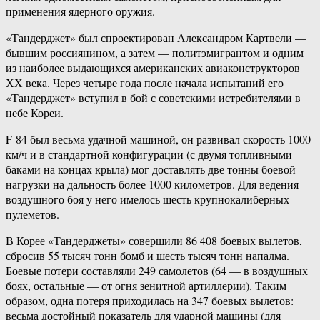
применения ядерного оружия.
«Тандерджет» был спроектирован Александром Картвели —
бывшим россиянином, а затем — политэмигрантом и одним
из наиболее выдающихся американских авиаконструкторов
ХХ века. Через четыре года после начала испытаний его
«Тандерджет» вступил в бой с советскими истребителями в
небе Кореи.
F-84 был весьма удачной машиной, он развивал скорость 1000
км/ч и в стандартной конфигурации (с двумя топливными
баками на концах крыла) мог доставлять две тонны боевой
нагрузки на дальность более 1000 километров. Для ведения
воздушного боя у него имелось шесть крупнокалиберных
пулеметов.
В Корее «Тандерджеты» совершили 86 408 боевых вылетов,
сбросив 55 тысяч тонн бомб и шесть тысяч тонн напалма.
Боевые потери составляли 249 самолетов (64 — в воздушных
боях, остальные — от огня зенитной артиллерии). Таким
образом, одна потеря приходилась на 347 боевых вылетов:
весьма достойный показатель для ударной машины (для