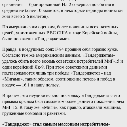
сравнения — бронированный Ил-2 совершал до сбития в
среднем не более 10 вылетов, в некоторые периоды войны он
жил всего 5-6 вылетов).
По американским оценкам, более половины всех наземных
целей, уничтоженных ВВС США в ходе Корейской войны,
были поражены «Тандерджетами».
Правда, в воздушных боях F-84 проявил себя гораздо хуже.
Согласно тем же американским данным, «Тандерджетам»
удалось сбить всего восемь советских истребителей МиГ-15 и
один корейский Як-9. При этом советскими данными
подтверждаются лишь три победы «Тандерджетов» над
«Мигами», таким образом, соотношение потерь и побед в
воздуе — 16:1 в нашу пользу.
Впрочем, это неудивительно, поскольку «Тандерджет» с его
прямым крылом был самолетом более раннего поколения, чем
МиГ-15. К тому же, «Миги», как правло, атаковали машины,
груженные бомбами и ракетами.
«Тандерджет» стал самым массовым истребителем-