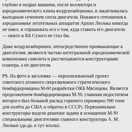
глубоко в недрах машины, после коллектора и
аэродинамического клина воздухозаборника, и заканчивалась
выходным сечением сопла двигателя. Никакого отношения к
аэродинамике летательных аппаратов Архип Люлька никогда
не имел, и спрашивать его о том, куда ставить его двигатели
— никто в КБ Сухого не стал бы.
Даже воздухозаборники, непосредственно примыкающие к
двигателям, являются частью интегральной аэродинамической
компоновки самолета и рассчитываются конструкторами
планера, а не двигателя.
PS. На фото в заголовке — нереализованный проект
советского атомного сверхзвукового стратегического
бомбардировщика М-60 разработки ОКБ Мясищева. Является
продолжением бомбардировщика М-50, главным недостатком
которого был большой расход горючего (примерно 500 тонн
для полёта до США и обратно в СССР). Первоначально
конструкторы видели решение задачи в оснащении М-50
специальными двигателями главного конструктора А. М.
Люльки (да-да, и тут хохлы).