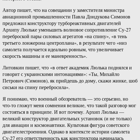
Автор пишет, что на совещании у заместителя министра
авиационной промышленности Павла Дондукова Симонов
предложил конструктору турбореактивных двигателей
Архипу Люльке уменьшить волновое сопротивление Су-27
переброской пары силовых агрегатов «на спину», «в тень
третьего лонжерона центроплана», в результате чего «низ
самолета получается идеально ровным, что увеличивает
скорость машины и ее маневренность».
Литовкин пишет, что «в ответ академик Люлька поднялся и
говорит с украинскими интонациями»: «Ты, Михайло
Петрович (Cимонов), як прийдешь до дому, скажи жинке, шоб
сиськи на спину перебросила».
Я понимаю, что военный обозреватель — это серьезно, но
что-то гложут меня сомнения великие, что такой разговор мог
состояться в принципе. И вот почему. Архип Люлька —
великий конструктор двигательных установок (и не только)
для авиации и космонавтики. Культовая фигура советского
двигателестроенния. Однако в контексте истории самолета
Су-27 его ответственность как конструктора начиналась