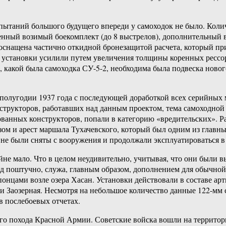
спытаний большого будущего впереди у самоходок не было. Ко
енный возимый боекомплект (до 8 выстрелов), дополнительный
 оснащена частично откидной бронезащитой расчета, который п
й установки усилили путем увеличения толщины коренных рессор
 какой была самоходка СУ-5-2, необходима была подвеска нового
олугодии 1937 года с последующей доработкой всех серийных 
онструкторов, работавших над данным проектом, тема самоходно
ованных конструкторов, попали в категорию «вредительских». 
азом и арест маршала Тухачевского, который был одним из главн
не были сняты с вооружения и продолжали эксплуатироваться в
йне мало. Что в целом неудивительно, учитывая, что они были
д поштучно, служа, главным образом, дополнением для обычной
понцами возле озера Хасан. Установки действовали в составе арт
Заозерная. Несмотря на небольшое количество данные 122-мм с
в послебоевых отчетах.
го похода Красной Армии. Советские войска вошли на территор