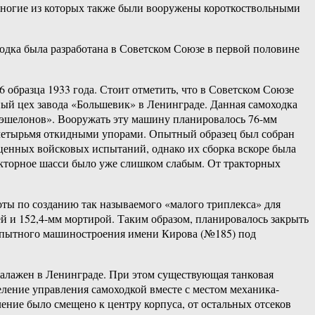
многие из которых также были вооружены короткоствольными
одка была разработана в Советском Союзе в первой половине
6 образца 1933 года. Стоит отметить, что в Советском Союзе
ный цех завода «Большевик» в Ленинграде. Данная самоходка
х эшелонов». Вооружать эту машину планировалось 76-мм
ь четырьмя откидными упорами. Опытный образец был собран
ценных войсковых испытаний, однако их сборка вскоре была
ракторное шасси было уже слишком слабым. От тракторных
оты по созданию так называемого «малого триплекса» для
й и 152,4-мм мортирой. Таким образом, планировалось закрыть
Б опытного машиностроения имени Кирова (№185) под
налажен в Ленинграде. При этом существующая танковая
ление управления самоходкой вместе с местом механика-
ление было смещено к центру корпуса, от остальных отсеков