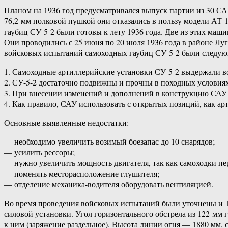
Планом на 1936 год предусматривался выпуск партии из 30 СА
76,2-мм полковой пушкой они отказались в пользу модели АТ-1
гаубиц СУ-5-2 были готовы к лету 1936 года. Две из этих маш
Они проводились с 25 июня по 20 июля 1936 года в районе Луги
войсковых испытаний самоходных гаубиц СУ-5-2 были следу
1. Самоходные артиллерийские установки СУ-5-2 выдержали в
2. СУ-5-2 достаточно подвижны и прочны в походных условиях
3. При внесении изменений и дополнений в конструкцию САУ
4. Как правило, САУ использовать с открытых позиций, как а
Основные выявленные недостатки:
— необходимо увеличить возимый боезапас до 10 снарядов;
— усилить рессоры;
— нужно увеличить мощность двигателя, так как самоходки п
— поменять месторасположение глушителя;
— отделение механика-водителя оборудовать вентиляцией.
Во время проведения войсковых испытаний были уточнены и ТТ
силовой установки. Угол горизонтального обстрела из 122-мм г
к ним (заряжение раздельное). Высота линии огня — 1880 мм, 