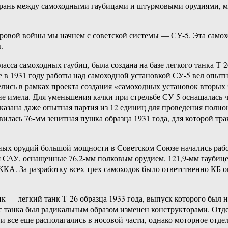
ь грань между самоходными гаубицами и штурмовыми орудиями, 
ровой войны мы начнем с советской системы — СУ-5. Эта самох
.
асса самоходных гаубиц, была создана на базе легкого танка Т-2
е в 1931 году работы над самоходной установкой СУ-5 вел опыт
велись в рамках проекта создания «самоходных установок вторы
 не имела. Для уменьшения качки при стрельбе СУ-5 оснащалас
казана даже опытная партия из 12 единиц для проведения полно
илась 76-мм зенитная пушка образца 1931 года, для которой т
дных орудий большой мощности в Советском Союзе начались раб
 САУ, оснащенные 76,2-мм полковым орудием, 121,9-мм гаубице
РККА. За разработку всех трех самоходок было ответственно К
 — легкий танк Т-26 образца 1933 года, выпуск которого был 
 танка был радикальным образом изменен конструкторами. Отде
и все еще располагались в носовой части, однако моторное отде