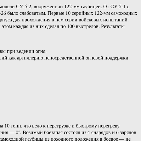
модели СУ-5-2, вооруженной 122-мм гаубицей. От СУ-5-1 с
 Т-26 было слабоватым. Первые 10 серийных 122-мм самоходных
корпуса для прохождения в нем серии войсковых испытаний.
 этом каждая из них сделал по 100 выстрелов. Результаты
вы при ведении огня.
ний как артиллерию непосредственной огневой поддержки.
10 тонн, что вело к перегрузке и быстрому перегреву
ния — 0°. Возимый боезапас состоял из 4 снарядов и 6 зарядов
 самоходной гаубицы из походного положения в боевое — не