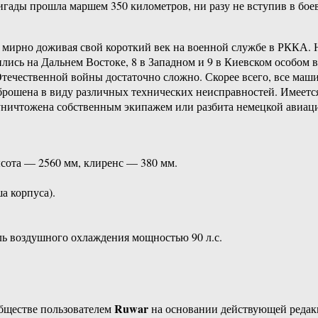
ригады прошла маршем 350 километров, ни разу не вступив в бое
 мирно доживая свой короткий век на военной службе в РККА. Н
ились на Дальнем Востоке, 8 в Западном и 9 в Киевском особом
Отечественной войны достаточно сложно. Скорее всего, все ма
брошена в виду различных технических неисправностей. Имеется
 уничтожена собственным экипажем или разбита немецкой авиац
сота — 2560 мм, клиренс — 380 мм.
а корпуса).
ь воздушного охлаждения мощностью 90 л.с.
Ruwar
бществе пользователем
на основании действующей реда