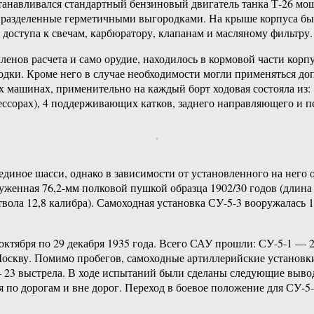
танавливался стандартный бензиновый двигатель танка Т-26 мо
, разделенные герметичными выгородками. На крыше корпуса бы
 доступа к свечам, карбюратору, клапанам и масляному фильтру.
членов расчета и само орудие, находилось в кормовой части корп
дки. Кроме него в случае необходимости могли применяться доп
х машинах, применительно на каждый борт ходовая состояла из: 
ссорах), 4 поддерживающих катков, заднего направляющего и пе
диное шасси, однако в зависимости от установленного на него 
уженная 76,2-мм полковой пушкой образца 1902/30 годов (длина 
ствола 12,8 калибра). Самоходная установка СУ-5-3 вооружалась
октября по 29 декабря 1935 года. Всего САУ прошли: СУ-5-1 — 2
в Москву. Помимо пробегов, самоходные артиллерийские установ
— 23 выстрела. В ходе испытаний были сделаны следующие выв
 по дорогам и вне дорог. Переход в боевое положение для СУ-5-