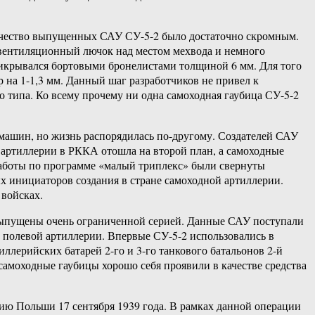
личество выпущенных САУ СУ-5-2 было достаточно скромным.
 вентиляционный лючок над местом мехвода и немного
рикрывался бортовыми бронелистами толщиной 6 мм. Для того
 на 1-1,3 мм. Данный шаг разработчиков не привел к
 типа. Ко всему прочему ни одна самоходная гаубица СУ-5-2
машин, но жизнь распорядилась по-другому. Создателей САУ
й артиллерии в РККА отошла на второй план, а самоходные
Работы по программе «малый триплекс» были свернуты
ых инициаторов создания в стране самоходной артиллерии.
 войсках.
 выпущены очень ограниченной серией. Данные САУ поступали
 полевой артиллерии. Впервые СУ-5-2 использовались в
иллерийских батарей 2-го и 3-го танкового батальонов 2-й
амоходные гаубицы хорошо себя проявили в качестве средства
ию Польши 17 сентября 1939 года. В рамках данной операции