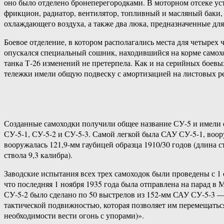
оно было отделено бронеперегородками. В моторном отсеке ус
фрикцион, радиатор, вентилятор, топливный и масляный баки
охлаждающего воздуха, а также два люка, предназначенные для
Боевое отделение, в котором располагались места для четырех 
опускался специальный сошник, находившийся на корме самохо
танка Т-26 изменений не претерпела. Как и на серийных боевы
тележки имели общую подвеску с амортизацией на листовых ре
Созданные самоходки получили общее название СУ-5 и имели е
СУ-5-1, СУ-5-2 и СУ-5-3. Самой легкой была САУ СУ-5-1, воор
вооружалась 121,9-мм гаубицей образца 1910/30 годов (длина 
ствола 9,3 калибра).
Заводские испытания всех трех самоходок были проведены с 1 
что последняя 1 ноября 1935 года была отправлена на парад 
СУ-5-2 было сделано по 50 выстрелов из 152-мм САУ СУ-5-3 
тактической подвижностью, которая позволяет им перемещаться
необходимости вести огонь с упорами)».