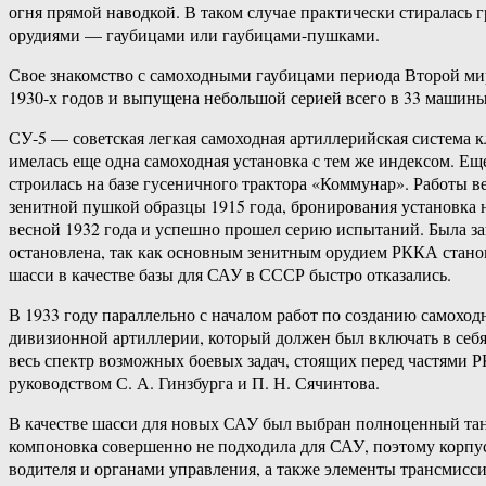
огня прямой наводкой. В таком случае практически стиралас
орудиями — гаубицами или гаубицами-пушками.
Свое знакомство с самоходными гаубицами периода Второй ми
1930-х годов и выпущена небольшой серией всего в 33 машины
СУ-5 — советская легкая самоходная артиллерийская система кл
имелась еще одна самоходная установка с тем же индексом. Ещ
строилась на базе гусеничного трактора «Коммунар». Работы 
зенитной пушкой образцы 1915 года, бронирования установка
весной 1932 года и успешно прошел серию испытаний. Была за
остановлена, так как основным зенитным орудием РККА станов
шасси в качестве базы для САУ в СССР быстро отказались.
В 1933 году параллельно с началом работ по созданию самохо
дивизионной артиллерии, который должен был включать в себя
весь спектр возможных боевых задач, стоящих перед частями 
руководством С. А. Гинзбурга и П. Н. Сячинтова.
В качестве шасси для новых САУ был выбран полноценный танк
компоновка совершенно не подходила для САУ, поэтому корпус
водителя и органами управления, а также элементы трансмисси