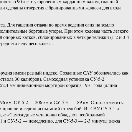
щностью 90 л.с. с укороченным карданным валом, главный
ли сделаны отверстия с бронированными жалюзи для входа
уса. Для гашения отдачи во время ведения огня на землю
олнительные бортовые упоры. При этом ходовая часть легкого
8 опорных катков, сблокированных в четыре тележки (1-2 и 3-4
реднего ведущего колеса.
орудия имели разный индекс. Созданные САУ обозначались как
ствола 30 калибров). Самоходная установка СУ-5-2
 152,4-мм дивизионной мортирой образца 1931 года (длина
96 км, СУ-5-2 — 206 км и СУ-5-3 — 189 км. Стоит отметить,
ки прошли и серию испытаний стрельбой. Из САУ СУ-5-1 и
оды: «Самоходные установки обладают необходимой
1 и СУ-5-2 — немедленно, для СУ-5-3 — 2-3 минуты (из-за