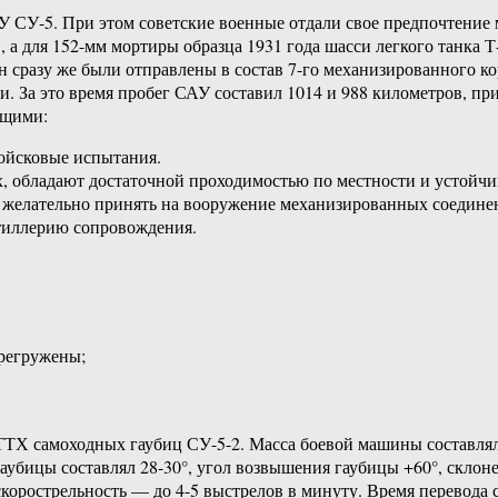
У СУ-5. При этом советские военные отдали свое предпочтение 
, а для 152-мм мортиры образца 1931 года шасси легкого танка
ин сразу же были отправлены в состав 7-го механизированного 
. За это время пробег САУ составил 1014 и 988 километров, при
ющими:
ойсковые испытания.
, обладают достаточной проходимостью по местности и устойчи
 желательно принять на вооружение механизированных соедине
ртиллерию сопровождения.
ерегружены;
Х самоходных гаубиц СУ-5-2. Масса боевой машины составляла 
аубицы составлял 28-30°, угол возвышения гаубицы +60°, склоне
скорострельность — до 4-5 выстрелов в минуту. Время перевода