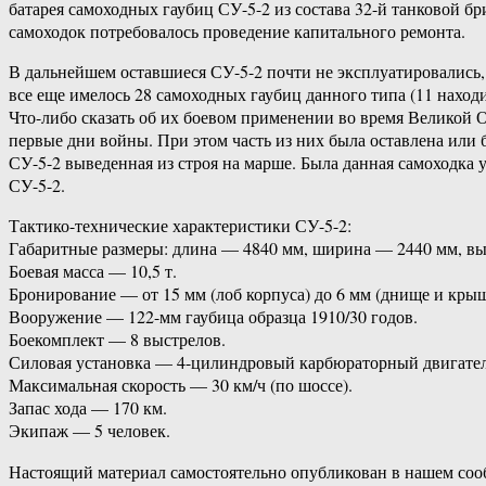
батарея самоходных гаубиц СУ-5-2 из состава 32-й танковой б
самоходок потребовалось проведение капитального ремонта.
В дальнейшем оставшиеся СУ-5-2 почти не эксплуатировались,
все еще имелось 28 самоходных гаубиц данного типа (11 наход
Что-либо сказать об их боевом применении во время Великой 
первые дни войны. При этом часть из них была оставлена или 
СУ-5-2 выведенная из строя на марше. Была данная самоходка
СУ-5-2.
Тактико-технические характеристики СУ-5-2:
Габаритные размеры: длина — 4840 мм, ширина — 2440 мм, вы
Боевая масса — 10,5 т.
Бронирование — от 15 мм (лоб корпуса) до 6 мм (днище и крыш
Вооружение — 122-мм гаубица образца 1910/30 годов.
Боекомплект — 8 выстрелов.
Силовая установка — 4-цилиндровый карбюраторный двигател
Максимальная скорость — 30 км/ч (по шоссе).
Запас хода — 170 км.
Экипаж — 5 человек.
Настоящий материал самостоятельно опубликован в нашем соо