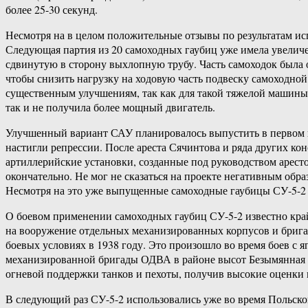
более 25-30 секунд.
Несмотря на в целом положительные отзывы по результатам и
Следующая партия из 20 самоходных гаубиц уже имела увелич
сдвинутую в сторону выхлопную трубу. Часть самоходок была
чтобы снизить нагрузку на ходовую часть подвеску самоходно
существенным улучшениям, так как для такой тяжелой машины,
так и не получила более мощный двигатель.
Улучшенный вариант САУ планировалось выпустить в первом п
настигли репрессии. После ареста Сячинтова и ряда других к
артиллерийские установки, созданные под руководством арест
окончательно. Не мог не сказаться на проекте негативным обр
Несмотря на это уже выпущенные самоходные гаубицы СУ-5-2 
О боевом применении самоходных гаубиц СУ-5-2 известно кра
на вооружение отдельных механизированных корпусов и брига
боевых условиях в 1938 году. Это произошло во время боев с я
механизированной бригады ОДВА в районе высот Безымянная и 
огневой поддержки танков и пехоты, получив высокие оценки 
В следующий раз СУ-5-2 использовались уже во время Польско