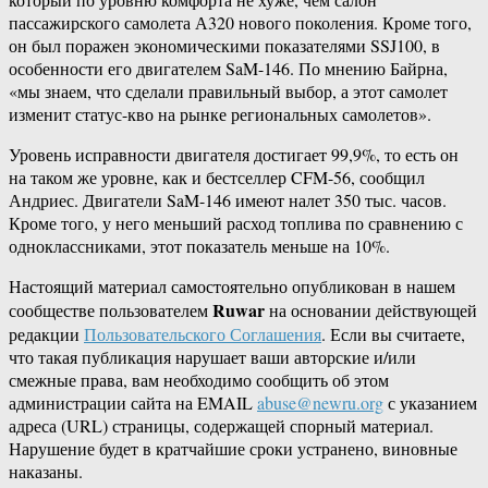
пассажирского самолета А320 нового поколения. Кроме того,
он был поражен экономическими показателями SSJ100, в
особенности его двигателем SaM-146. По мнению Байрна,
«мы знаем, что сделали правильный выбор, а этот самолет
изменит статус-кво на рынке региональных самолетов».
Уровень исправности двигателя достигает 99,9%, то есть он
на таком же уровне, как и бестселлер CFM-56, сообщил
Андриес. Двигатели SaM-146 имеют налет 350 тыс. часов.
Кроме того, у него меньший расход топлива по сравнению с
одноклассниками, этот показатель меньше на 10%.
Настоящий материал самостоятельно опубликован в нашем
Ruwar
сообществе пользователем
на основании действующей
редакции
Пользовательского Соглашения
. Если вы считаете,
что такая публикация нарушает ваши авторские и/или
смежные права, вам необходимо сообщить об этом
администрации сайта на EMAIL
abuse@newru.org
с указанием
адреса (URL) страницы, содержащей спорный материал.
Нарушение будет в кратчайшие сроки устранено, виновные
наказаны.