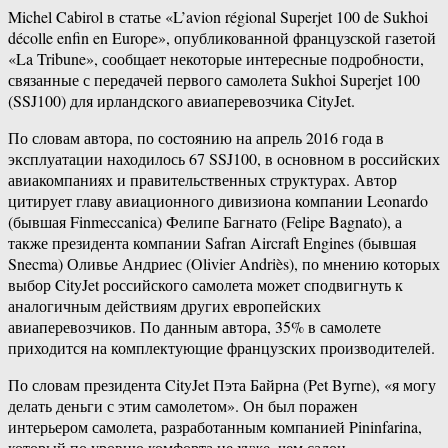
Michel Cabirol в статье «L’avion régional Superjet 100 de Sukhoi
décolle enfin en Europe», опубликованной французской газетой
«La Tribune», сообщает некоторые интересные подробности,
связанные с передачей первого самолета Sukhoi Superjet 100
(SSJ100) для ирландского авиаперевозчика CityJet.
По словам автора, по состоянию на апрель 2016 года в
эксплуатации находилось 67 SSJ100, в основном в российских
авиакомпаниях и правительственных структурах. Автор
цитирует главу авиационного дивизиона компании Leonardo
(бывшая Finmeccanica) Фелипе Багнато (Felipe Bagnato), а
также президента компании Safran Aircraft Engines (бывшая
Snecma) Оливье Андриес (Olivier Andriès), по мнению которых
выбор CityJet российского самолета может сподвигнуть к
аналогичным действиям других европейских
авиаперевозчиков. По данным автора, 35% в самолете
приходится на комплектующие французских производителей.
По словам президента CityJet Пэта Байрна (Pet Byrne), «я могу
делать деньги с этим самолетом». Он был поражен
интерьером самолета, разработанным компанией Pininfarina,
который по уровню комфорта не хуже, чем салон