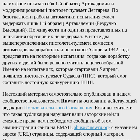
на их фоне показал себя 1-й образец Артакадемии и
модернизированный пистолет-пулемет Дегтярева. По
безотказности работы автоматики испытания сумел
выдержать лишь 1-й образец Артакадемии (Безручко-
Высоцкий). По живучести ни один из представленных на
испытания образцов их не выдержал. В итоге два
вышеперечисленных пистолета-пулемета комиссия
рекомендовала доработать и не позднее 5 апреля 1942 года
представить на повторные испытания, тогда как доработку
других изделий было решено считать нецелесообразной.
Именно на испытаниях, которые стартовали 5 апреля,
появился пистолет-пулемет Судаева (ППС), который смог
составить достойную конкуренцию ППШ.
Настоящий материал самостоятельно опубликован в нашем
Ruwar
сообществе пользователем
на основании действующей
редакции
Пользовательского Соглашения
. Если вы считаете,
что такая публикация нарушает ваши авторские и/или
смежные права, вам необходимо сообщить об этом
администрации сайта на EMAIL
abuse@newru.org
с указанием
адреса (URL) страницы, содержащей спорный материал.