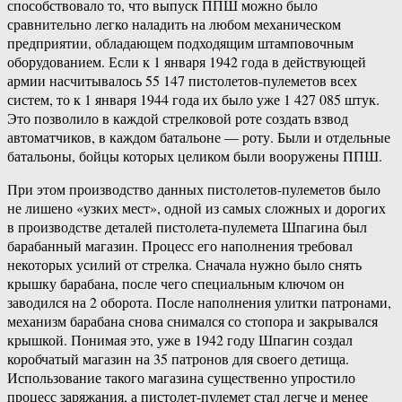
способствовало то, что выпуск ППШ можно было
сравнительно легко наладить на любом механическом
предприятии, обладающем подходящим штамповочным
оборудованием. Если к 1 января 1942 года в действующей
армии насчитывалось 55 147 пистолетов-пулеметов всех
систем, то к 1 января 1944 года их было уже 1 427 085 штук.
Это позволило в каждой стрелковой роте создать взвод
автоматчиков, в каждом батальоне — роту. Были и отдельные
батальоны, бойцы которых целиком были вооружены ППШ.
При этом производство данных пистолетов-пулеметов было
не лишено «узких мест», одной из самых сложных и дорогих
в производстве деталей пистолета-пулемета Шпагина был
барабанный магазин. Процесс его наполнения требовал
некоторых усилий от стрелка. Сначала нужно было снять
крышку барабана, после чего специальным ключом он
заводился на 2 оборота. После наполнения улитки патронами,
механизм барабана снова снимался со стопора и закрывался
крышкой. Понимая это, уже в 1942 году Шпагин создал
коробчатый магазин на 35 патронов для своего детища.
Использование такого магазина существенно упростило
процесс заряжания, а пистолет-пулемет стал легче и менее