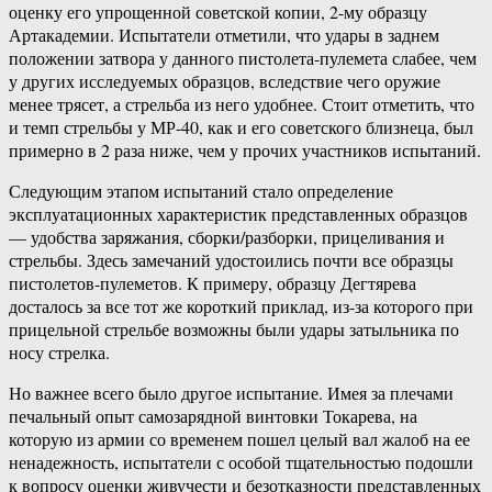
оценку его упрощенной советской копии, 2-му образцу
Артакадемии. Испытатели отметили, что удары в заднем
положении затвора у данного пистолета-пулемета слабее, чем
у других исследуемых образцов, вследствие чего оружие
менее трясет, а стрельба из него удобнее. Стоит отметить, что
и темп стрельбы у МР-40, как и его советского близнеца, был
примерно в 2 раза ниже, чем у прочих участников испытаний.
Следующим этапом испытаний стало определение
эксплуатационных характеристик представленных образцов
— удобства заряжания, сборки/разборки, прицеливания и
стрельбы. Здесь замечаний удостоились почти все образцы
пистолетов-пулеметов. К примеру, образцу Дегтярева
досталось за все тот же короткий приклад, из-за которого при
прицельной стрельбе возможны были удары затыльника по
носу стрелка.
Но важнее всего было другое испытание. Имея за плечами
печальный опыт самозарядной винтовки Токарева, на
которую из армии со временем пошел целый вал жалоб на ее
ненадежность, испытатели с особой тщательностью подошли
к вопросу оценки живучести и безотказности представленных