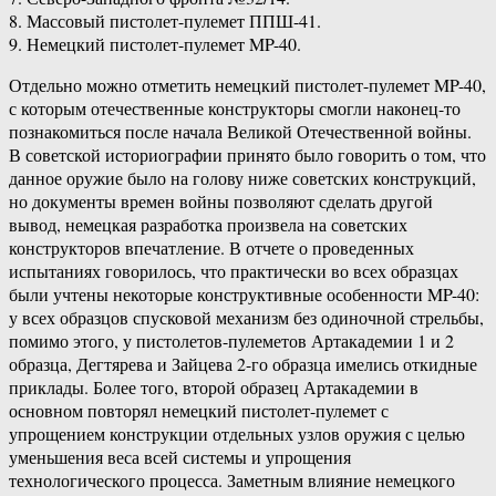
8. Массовый пистолет-пулемет ППШ-41.
9. Немецкий пистолет-пулемет MP-40.
Отдельно можно отметить немецкий пистолет-пулемет MP-40,
с которым отечественные конструкторы смогли наконец-то
познакомиться после начала Великой Отечественной войны.
В советской историографии принято было говорить о том, что
данное оружие было на голову ниже советских конструкций,
но документы времен войны позволяют сделать другой
вывод, немецкая разработка произвела на советских
конструкторов впечатление. В отчете о проведенных
испытаниях говорилось, что практически во всех образцах
были учтены некоторые конструктивные особенности MP-40:
у всех образцов спусковой механизм без одиночной стрельбы,
помимо этого, у пистолетов-пулеметов Артакадемии 1 и 2
образца, Дегтярева и Зайцева 2-го образца имелись откидные
приклады. Более того, второй образец Артакадемии в
основном повторял немецкий пистолет-пулемет с
упрощением конструкции отдельных узлов оружия с целью
уменьшения веса всей системы и упрощения
технологического процесса. Заметным влияние немецкого