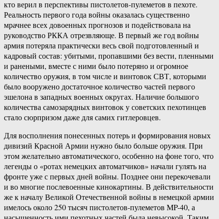
кто верил в перспективы пистолетов-пулеметов в пехоте.
Реальность первого года войны оказалась существенно
мрачнее всех довоенных прогнозов и подействовала на
руководство РККА отрезвляюще. В первый же год войны
армия потеряла практически весь свой подготовленный и
кадровый состав: убитыми, пропавшими без вести, пленными
и ранеными, вместе с ними было потеряно и огромное
количество оружия, в том числе и винтовок СВТ, которыми
было вооружено достаточное количество частей первого
эшелона в западных военных округах. Наличие большого
количества самозарядных винтовок у советских пехотинцев
стало сюрпризом даже для самих гитлеровцев.
Для восполнения понесенных потерь и формирования новых
дивизий Красной Армии нужно было больше оружия. При
этом желательно автоматического, особенно на фоне того, что
легенды о «ротах немецких автоматчиков» начали гулять на
фронте уже с первых дней войны. Позднее они перекочевали
и во многие послевоенные кинокартины. В действительности
же к началу Великой Отечественной войны в немецкой армии
имелось около 250 тысяч пистолетов-пулеметов MP-40, а
насыщенность ими пехотных частей была невысокой. Таким