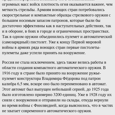
огромных масс войск плотность огня оказывается важнее, чем
меткость стрельбы. Армиям воющих стран потребовались
скорострельные и компактные образцы стрелкового оружия с
большим носимым запасом патронов, которые были бы
достаточно эффективны как в наступательных действиях, так
и в обороне, в боях в городе и ограниченных пространствах.
Так в одном оружии объединились пулемет и автоматический
(самозарядный) пистолет. Уже к концу Первой мировой
войны в армиях ряда воющих стран первые пистолеты-
пулеметы даже успели принять на вооружение.
Россия не стала исключением, здесь также велись работы в
области создания компактного автоматического оружия. В
1916 году в стране было принято на вооружение ружье-
пулемет конструктора Владимира Фёдорова под патрон
калибра 6,5 мм, вскоре оно было переименовано в автомат.
Этот автомат был выпущен небольшой серией, до 1925 года
было изготовлено примерно 3200 единиц. Уже в 1928 году их
сняли с вооружения и отправили на склады, откуда вернули
во время войны с Финляндией, когда выяснилось, что в частях
не хватает современного автоматического оружия.