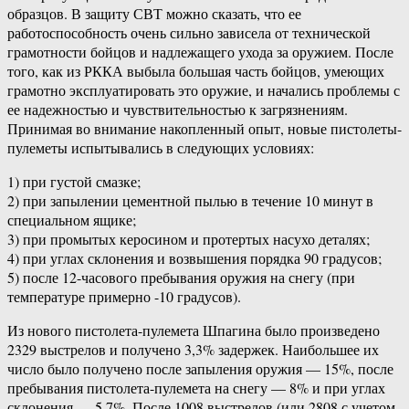
образцов. В защиту СВТ можно сказать, что ее
работоспособность очень сильно зависела от технической
грамотности бойцов и надлежащего ухода за оружием. После
того, как из РККА выбыла большая часть бойцов, умеющих
грамотно эксплуатировать это оружие, и начались проблемы с
ее надежностью и чувствительностью к загрязнениям.
Принимая во внимание накопленный опыт, новые пистолеты-
пулеметы испытывались в следующих условиях:
1) при густой смазке;
2) при запылении цементной пылью в течение 10 минут в
специальном ящике;
3) при промытых керосином и протертых насухо деталях;
4) при углах склонения и возвышения порядка 90 градусов;
5) после 12-часового пребывания оружия на снегу (при
температуре примерно -10 градусов).
Из нового пистолета-пулемета Шпагина было произведено
2329 выстрелов и получено 3,3% задержек. Наибольшее их
число было получено после запыления оружия — 15%, после
пребывания пистолета-пулемета на снегу — 8% и при углах
склонения — 5,7%. После 1008 выстрелов (или 2808 с учетом