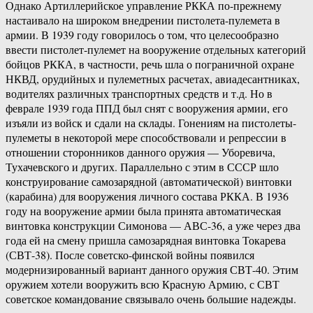
Однако Артиллерийское управление РККА по-прежнему
настаивало на широком внедрении пистолета-пулемета в
армии. В 1939 году говорилось о том, что целесообразно
ввести пистолет-пулемет на вооружение отдельных категорий
бойцов РККА, в частности, речь шла о пограничной охране
НКВД, орудийных и пулеметных расчетах, авиадесантниках,
водителях различных транспортных средств и т.д. Но в
феврале 1939 года ППД был снят с вооружения армии, его
изъяли из войск и сдали на склады. Гонениям на пистолеты-
пулеметы в некоторой мере способствовали и репрессии в
отношении сторонников данного оружия — Уборевича,
Тухачевского и других. Параллельно с этим в СССР шло
конструирование самозарядной (автоматической) винтовки
(карабина) для вооружения личного состава РККА. В 1936
году на вооружение армии была принята автоматическая
винтовка конструкции Симонова — АВС-36, а уже через два
года ей на смену пришла самозарядная винтовка Токарева
(СВТ-38). После советско-финской войны появился
модернизированный вариант данного оружия СВТ-40. Этим
оружием хотели вооружить всю Красную Армию, с СВТ
советское командование связывало очень большие надежды.