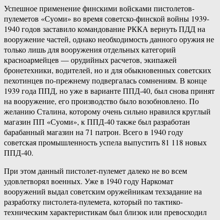
Успешное применение финскими войсками пистолетов-
пулеметов «Суоми» во время советско-финской войны 1939-
1940 годов заставило командование РККА вернуть ПДД на
вооружение частей, однако необходимость данного оружия не
только лишь для вооружения отдельных категорий
красноармейцев — орудийных расчетов, экипажей
бронетехники, водителей, но и для обыкновенных советских
пехотинцев по-прежнему подвергалась сомнениям. В конце
1939 года ППД, но уже в варианте ППД-40, был снова принят
на вооружение, его производство было возобновлено. По
желанию Сталина, которому очень сильно нравился круглый
магазин ПП «Суоми», к ППД-40 также был разработан
барабанный магазин на 71 патрон. Всего в 1940 году
советская промышленность успела выпустить 81 118 новых
ППД-40.
При этом данный пистолет-пулемет далеко не во всем
удовлетворял военных. Уже в 1940 году Наркомат
вооружений выдал советским оружейникам техзадание на
разработку пистолета-пулемета, который по тактико-
техническим характеристикам был близок или превосходил