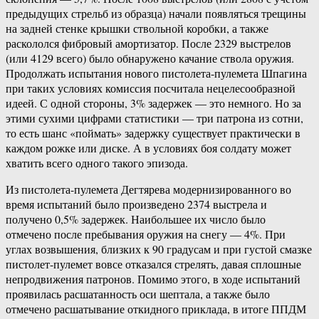
предыдущих стрельб из образца) начали появляться трещины
на задней стенке крышки ствольной коробки, а также
раскололся фибровый амортизатор. После 2329 выстрелов
(или 4129 всего) было обнаружено качание ствола оружия.
Продолжать испытания нового пистолета-пулемета Шпагина
при таких условиях комиссия посчитала нецелесообразной
идеей. С одной стороны, 3% задержек — это немного. Но за
этими сухими цифрами статистики — три патрона из сотни,
то есть шанс «поймать» задержку существует практически в
каждом рожке или диске. А в условиях боя солдату может
хватить всего одного такого эпизода.
Из пистолета-пулемета Дегтярева модернизированного во
время испытаний было произведено 2374 выстрела и
получено 0,5% задержек. Наибольшее их число было
отмечено после пребывания оружия на снегу — 4%. При
углах возвышения, близких к 90 градусам и при густой смазке
пистолет-пулемет вовсе отказался стрелять, давая сплошные
непродвижения патронов. Помимо этого, в ходе испытаний
проявилась расшатанность оси шептала, а также было
отмечено расшатывание откидного приклада, в итоге ППДМ