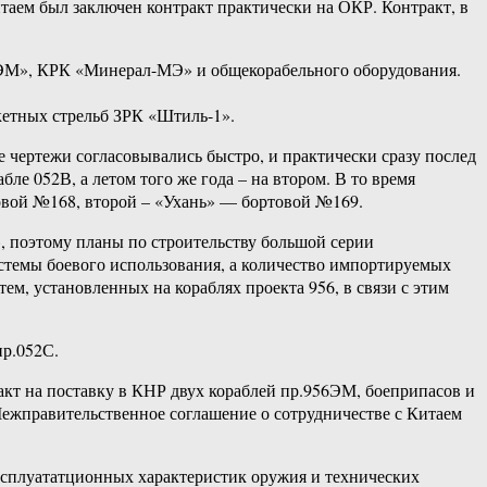
таем был заключен контракт практически на ОКР. Контракт, в
ЭМ», КРК «Минерал-МЭ» и общекорабельного оборудования.
кетных стрельб ЗРК «Штиль-1».
 чертежи согласовывались быстро, и практически сразу послед
ле 052В, а летом того же года – на втором. В то время
товой №168, второй – «Ухань» — бортовой №169.
, поэтому планы по строительству большой серии
истемы боевого использования, а количество импортируемых
ем, установленных на кораблях проекта 956, в связи с этим
пр.052С.
акт на поставку в КНР двух кораблей пр.956ЭМ, боеприпасов и
ежправительственное соглашение о сотрудничестве с Китаем
сплуататционных характеристик оружия и технических