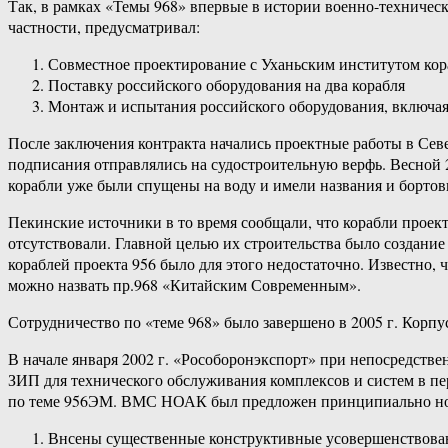
Так, в рамках «Темы 968» впервые в истории военно-техничес
частности, предусматривал:
Совместное проектирование с Уханьским институтом к
Поставку российского оборудования на два корабля
Монтаж и испытания российского оборудования, включая
После заключения контракта начались проектные работы в Сев
подписания отправлялись на судостроительную верфь. Весной 20
корабли уже были спущены на воду и имели названия и борто
Пекинские источники в то время сообщали, что корабли проек
отсутствовали. Главной целью их строительства было создани
кораблей проекта 956 было для этого недостаточно. Известно, 
можно назвать пр.968 «Китайским Современным».
Сотрудничество по «теме 968» было завершено в 2005 г. Корп
В начале января 2002 г. «Рособоронэкспорт» при непосредств
ЗИП для технического обслуживания комплексов и систем в п
по теме 956ЭМ. ВМС НОАК был предложен принципиально но
Внсены существенные конструктивные усовершенствован