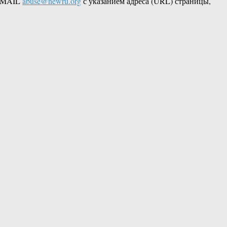
 EMAIL
abuse@newru.org
с указанием адреса (URL) страницы,