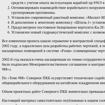
средств с учетом опыта эксплуатации кораблей пр.956Э 
Оптимизировано взаимодействие корабельного вооружени
группировкам противника.
Установлен современный ракетный комплекс «Москит-МВ
В дополнение к зенитному комплексу «Штиль-1» устано
Предусмотрено постоянное базирование вертолета Ка-28 
Установлен новый гидроакустический комплекс с возмож
Все изменения проекта нашли отражение в контрактной специфи
2002 году, а параллельно шла разработка рабочих чертежей, в
насыщенных помещений в системе «Foran» (совмещенные черте
2002-й год оказался очень насыщенным по темам сотрудничеств
было подписано Межправительственное соглашение и контракт 
988»).
По «Теме 988» Северное ПКБ осуществляет техническое соде
общекорабельного оборудования на китайском эскадренном ми
Объем проектных работ Северного ПКБ значительно превышал о
Настоящий материал самостоятельно опубликован в нашем соо