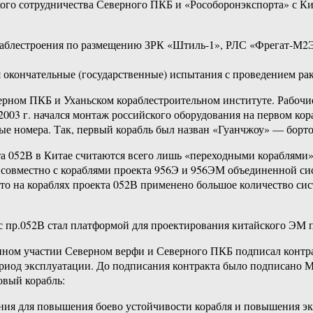
кого сотрудничества Северного ПКБ и «Рособоронэкспорта» с Ки
ораблестроения по размещению ЗРК «Штиль-1», РЛС «Фрегат-М2
 окончательные (государственные) испытания с проведением ра
ерном ПКБ и Уханьском кораблестроительном институте. Рабочие
03 г. начался монтаж российского оборудования на первом кораб
вые номера. Так, первый корабль был назван «Гуанчжоу» — бор
та 052В в Китае считаются всего лишь «переходными кораблями»
е совместно с кораблями проекта 956Э и 956ЭМ объединенной с
что на кораблях проекта 052В применено большое количество сист
ус пр.052В стал платформой для проектирования китайского ЭМ 
енном участии Северном верфи и Северного ПКБ подписал контр
ериод эксплуатации. До подписания контракта было подписано М
вый корабль:
ия для повышения боево устойчивости корабля и повышения эк