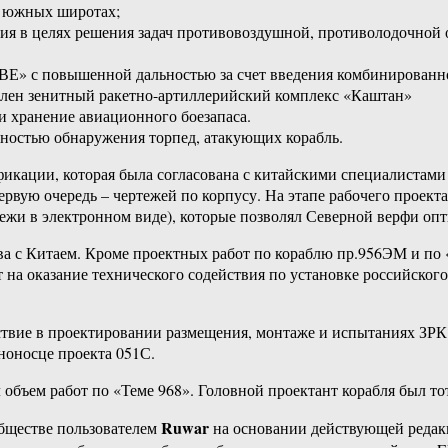
в южных широтах;
я в целях решения задач противовоздушной, противолодочной о
Е» с повышенной дальностью за счет введения комбинированно
влен зенитный ракетно-артиллерийский комплекс «Каштан»
и хранение авиационного боезапаса.
ностью обнаружения торпед, атакующих корабль.
кации, которая была согласована с китайскими специалистами е
 первую очередь – чертежей по корпусу. На этапе рабочего про
жи в электронном виде), которые позволял Северной верфи опт
а с Китаем. Кроме проектных работ по кораблю пр.956ЭМ и по «Т
на оказание технического содействия по установке российског
йствие в проектировании размещения, монтаже и испытаниях 
ноносце проекта 051С.
бъем работ по «Теме 968». Головной проектант корабля был то
Ruwar
бществе пользователем
на основании действующей реда