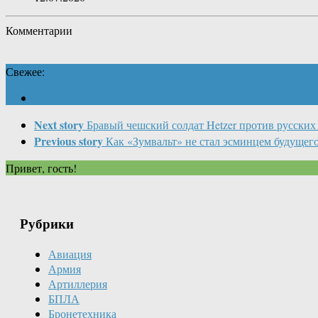
Комментарии
Свежее:
Next story
Бравый чешский солдат Hetzer против русских
Previous story
Как «Зумвальт» не стал эсминцем будущег
Привет, гость!
Рубрики
Авиация
Армия
Артиллерия
БПЛА
Бронетехника