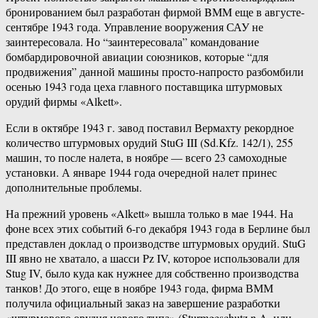
бронированием был разработан фирмой BMM еще в августе-
сентябре 1943 года. Управление вооружения САУ не
заинтересовала. Но “заинтересовала” командование
бомбардировочной авиации союзников, которые “для
продвижения” данной машины просто-напросто разбомбили
осенью 1943 года цеха главного поставщика штурмовых
орудий фирмы «Alkett».
Если в октябре 1943 г. завод поставил Вермахту рекордное
количество штурмовых орудий StuG III (Sd.Kfz. 142/1), 255
машин, то после налета, в ноябре — всего 23 самоходные
установки. А январе 1944 года очередной налет принес
дополнительные проблемы.
На прежний уровень «Alkett» вышла только в мае 1944. На
фоне всех этих событий 6-го декабря 1943 года в Берлине был
представлен доклад о производстве штурмовых орудий. StuG
III явно не хватало, а шасси Pz IV, которое использовали для
Stug IV, было куда как нужнее для собственно производства
танков! До этого, еще в ноябре 1943 года, фирма ВММ
получила официальный заказ на завершение разработки
«штурмового орудия нового типа» (Sturmgeschutz n.A. или