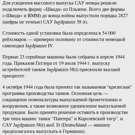
Для ускорения массового выпуска САУ немцы решили
подключить фирму «Шкода» из Пльзени. Всего две фирмы
(«Шкода» и BMM) до конца войны выпустили порядка 2827
(цифры не точные) САУ Jagdpanzer 38 (t).
Стоимость одной установки была определена в 54 000
рейхсмарок — примерно половину от стоимости немецкой
самоходки Jagdpanzer IV.
Первые 23 серийные машины были собраны в апреле 1944
года. Приказом Гитлера от 19 июля 1944 г. выпуску
истребителей танков Jagdpanzer-38(t) присвоили высший
приоритет.
4 октября 1944 года была принята так называемая “кризисная”
программа производства танков. Основная цель —
сокращение номенклатуры выпускаемой бронетехники и
вооружения, а также возможное удешевление выпускаемой
продукции. Было принято решение оставить в производстве
три типа машин: танки “Пантера” и Королевский тигр”, и
САУ Jagdpanzer-38(t) ausf. D (Deutschland — машину
предполагалось выпускать в Германии).