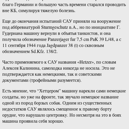
благо Германии и большую часть времени старался проводить
вне КБ, симулируя тяжелую болезнь.
Еще до окончания испытаний САУ приняли на вооружение
под аббревиатурой Sturmgeschutz n.A., но по инициативе Г.
Гудериана машину вернули в объятья танкистов, и она
получила обозначение Panzerjager fur 7,5 cm PaK 39 L/48, а с
11 сентября 1944 года Jagdpanzer 38 (t) со сквозным
обозначением Sd.Kfz. 138/2.
Часто применяемого к САУ названия «Hetzer», по словам
Алексея Калинина, самоходка никогда не носила. Это не
подтверждается как немецкими, так и советскими
документами (трофейными разумеется).
Есть мнение, что “Хетцером” машину нарекли сами немецкие
солдаты, но уже на фронте, так звучало немецкое название
одной из пород борзых собак. Одним из существенных
недостатков САУ являлось смещенное к правому борту
орудие, что нарушало центровку. Но несмотря на это в боях
машина проявила себя хорошо.