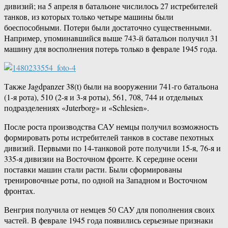
дивизий; на 5 апреля в батальоне числилось 27 истребителей
танков, из которых только четыре машины были
боеспособными. Потери были достаточно существенными.
Например, упоминавшийся выше 743-й батальон получил 31
машину для восполнения потерь только в феврале 1945 года.
Также Jagdpanzer 38(t) были на вооружении 741-го батальона
(1-я рота), 510 (2-я и 3-я роты), 561, 708, 744 и отдельных
подразделениях «Juterborg» и «Schlesien».
После роста производства САУ немцы получил возможность
формировать роты истребителей танков в составе пехотных
дивизий. Первыми по 14-танковой роте получили 15-я, 76-я и
335-я дивизии на Восточном фронте. К середине осени
поставки машин стали расти. Были сформированы
тренировочные роты, по одной на Западном и Восточном
фронтах.
Венгрия получила от немцев 50 САУ для пополнения своих
частей. В феврале 1945 года появились серьезные признаки