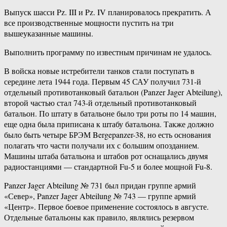
Выпуск шасси Pz. III и Pz. IV планировалось прекратить. А
все производственные мощности пустить на три
вышеуказанные машины.
Выполнить программу по известным причинам не удалось.
В войска новые истребители танков стали поступать в
середине лета 1944 года. Первым 45 САУ получил 731-й
отдельный противотанковый батальон (Panzer Jager Abteilung),
второй частью стал 743-й отдельный противотанковый
батальон. По штату в батальоне было три роты по 14 машин,
еще одна была приписана к штабу батальона. Также должно
было быть четыре БРЭМ Bergepanzer-38, но есть основания
полагать что части получали их с большим опозданием.
Машины штаба батальона и штабов рот оснащались двумя
радиостанциями — стандартной Fu-5 и более мощной Fu-8.
Panzer Jager Abteilung № 731 был придан группе армий
«Север», Panzer Jager Abteilung № 743 — группе армий
«Центр». Первое боевое применение состоялось в августе.
Отдельные батальоны как правило, являлись резервом