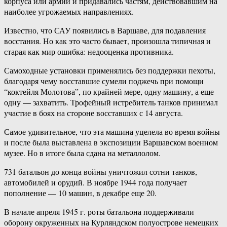
корпуса или армии и придавались частям, действовавшим на
наиболее угрожаемых направлениях.
Известно, что САУ появились в Варшаве, для подавления
восстания. Но как это часто бывает, произошла типичная и
старая как мир ошибка: недооценка противника.
Самоходные установки применялись без поддержки пехоты,
благодаря чему восставшие сумели поджечь при помощи
“коктейля Молотова”, по крайней мере, одну машину, а еще
одну — захватить. Трофейный истребитель танков принимал
участие в боях на стороне восставших с 14 августа.
Самое удивительное, что эта машина уцелела во время войны
и после была выставлена в экспозиции Варшавском военном
музее. Но в итоге была сдана на металлолом.
731 батальон до конца войны уничтожил сотни танков,
автомобилей и орудий. В ноябре 1944 года получает
пополнение — 10 машин, в декабре еще 20.
В начале апреля 1945 г. роты батальона поддерживали
оборону окруженных на Курляндском полуострове немецких