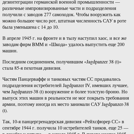
дезинтеграции германской военной промышленности —
различные импровизированные части и подразделения
получили с заводов 277 самоходок. Чтобы вооружить как
можно большее число рот, штатная численность САУ в роте
была уменьшена с 14 до 10.
В апреле 1945 г. на фронте и в тылу наступил хаос, и все же
заводам фирм BMM и «Шкода» удалось выпустить еще 200
машин.
Последним соединением, получившим «Jagdpanzer 38 (t)»
стала 85-я пехотная дивизия.
Частям Панцерваффе и танковых частям СС придавались
подразделения истребителей Jagdpanzer IV, имевших лучшее,
чем Jagdpanzer-38 (t) вооружение и более толстую броню. Но
выпуск этих машин в реальности не мог покрыть требования
армии, поэтому иногда их место занимали САУ Jagdpanzer-38
(t).
Так, 10-я панцергренадерская дивизия «Рейхсфюрер СС» в
сентябре 1944 г. получила 10 истребителей танков, еще 25 —
в декабре и четыре — в начале 1945 г. В январе месяце 1945