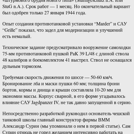
StuG n.A.). Срок работ — 1 месяц. Но окончательный вариант
был одобрен только 27 января 1944 года.
Опыт создания противотанковой установки “Marder” и САУ
“Grille” показал, что задел для модернизации и улучшений
есть немалый.
Техническое задание предусматривало вооружение самоходки
75-мм противотанковой пушкой PaK 39 L/48 с длиной ствола
48 калибров и боекомплектом 41 выстрел. Ствол не оснащался
дульным тормозом.
Требуемая скорость движения по шоссе — 50-60 км/ч.
Бронирование лба и маски пушки 60 мм; толщина брони
бортов, кормы и днища и крыши составляла 10-20 мм для
экономии массы. Корпус сварной, в его форме угадывалось
влияние САУ Jagdpanzer IV, не так давно запущенной в серию.
Непосредственно разработкой руководил основатель чешской
танковой школы главный конструктор фирмы ВММ
Александр Сурин (мы упоминали о нем в первой статье). Сам
Сурин отнюдь не горел желанием интенсивно работать на