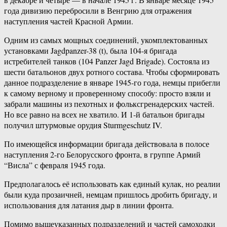
года дивизию перебросили в Венгрию для отражения
наступления частей Красной Армии.
Одним из самых мощных соединений, укомплектованных
установками Jagdpanzer-38 (t), была 104-я бригада
истребителей танков (104 Panzer Jagd Brigade). Состояла из
шести батальонов двух ротного состава. Чтобы сформировать
данное подразделение в январе 1945-го года, немцы прибегли
к самому верному и проверенному способу: просто взяли и
забрали машины из пехотных и фольксгренадерских частей.
Но все равно на всех не хватило. И 1-й батальон бригады
получил штурмовые орудия Sturmgeschutz IV.
По имеющейся информации бригада действовала в полосе
наступления 2-го Белорусского фронта, в группе Армий
“Висла” с февраля 1945 года.
Предполагалось её использовать как единый кулак, но реалии
были куда прозаичней, немцам пришлось дробить бригаду, и
использования для латания дыр в линии фронта.
Помимо вышеуказанных подразделений и частей самоходки