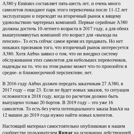
А380 у Emirates составляет пять-шесть лет, и очень много
самолетов покидают парк этого перевозчика после 11-12 лет
эксплуатации и переходят на вторичный рынок к вящему
удовольствию чартерных компаний. Первые серийные А380
должны достичь 10-летнего возраста в 2017 году, а для обеих
вышеупомянутых компаний это возраст для «выхода на
пенсию». То есть сейчас самое время их продавать. Но нет
никаких признаков того, что вторичный рынок интересуется
А380. Хотя Airbus заявил о том, что он внедрил систему
обслуживания этих самолетов для небольших перевозчиков,
надежды на то, что на этом рынке может что-то произойти в
средне- и ближнесрочной перспективе, нет.
В 2016 году Airbus должен передать заказчикам 27 А380, в
2017 году – еще 23. Если не будет новых заказов, то ситуация
осложнится в 2018 году, когда по расчетам должно быть
выпущено только 20 бортов. В 2019 году – это уже 16
самолетов. То есть без учета потенциального заказа IranAir на
12 машин до 2019 года нужно найти новых клиентов.
Настоящий материал самостоятельно опубликован в нашем
Ruwar
сообществе пользователем
на основании действующей