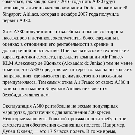
сбываться, так как до конца 2016 года пять А380 будут
возвращены лизингодателю компании Doric авиакомпанией
Singapore Airlines, которая в декабре 2007 года получила
первый А380.
Хотя А380 получил много хвалебных отзывов со стороны
пассажиров и летчиков, эксплуатанты более сдержаны в
оценках в отношении его рентабельности в средне- и
долгосрочной перспективе. Признавая высокие технические
характеристики самолета, президент компании Air France-
KLM Александр де Жюньяк (Alexandre de Juniac ) тем не менее
отметил, что А380 представляет интерес только на нескольких
направлениях, где имеются преимущественно пассажиры
премиум-класса. Тем самым отказ Air France от своих А380 и
возврат пяти машин Singapore Airlines не являются
безобидным явлением.
Эксплуатация А380 рентабельна на весьма популярных
маршрутах, достаточных для заполнения 500 кресел.
Некоторые маршруты большой протяженности требуют три
самолета для обеспечения ежедневных полетов. Например,
Дубаи-Окленд — это 17,5 часов полета. В то же время,