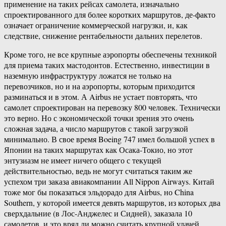
применение на таких рейсах самолета, изначально
спроектированного для более коротких маршрутов, де-факто
означает ограничение коммерческой нагрузки, и, как
следствие, снижение рентабельности дальних перелетов.
Кроме того, не все крупные аэропорты обеспечены техникой
для приема таких мастодонтов. Естественно, инвестиции в
наземную инфраструктуру ложатся не только на
перевозчиков, но и на аэропорты, которым приходится
разминаться и в этом. А Airbus не устает повторять, что
самолет спроектирован на перевозку 800 человек. Технически
это верно. Но с экономической точки зрения это очень
сложная задача, а число маршрутов с такой загрузкой
минимально. В свое время Boeing 747 имел большой успех в
Японии на таких маршрутах как Осака-Токио, но этот
энтузиазм не имеет ничего общего с текущей
действительностью, ведь не могут считаться таким же
успехом три заказа авиакомпании All Nippon Airways. Китай
тоже мог бы показаться эльдорадо для Airbus, но China
Southern, у которой имеется девять маршрутов, из которых два
сверхдальние (в Лос-Анджелес и Сидней), заказала 10
самолетов, и это вряд ли можно считать крупной удачей.