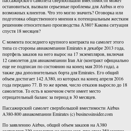
пассажирского самолета сверхбольшой вместимости может
остановиться, вызвали серьезные проблемы для Airbus и его
возможных клиентов. Что это могло значить? Оговорка или
подготовка общественного мнения к потенциальным жестким
решениям относительно производства А380? Какова ситуация
спустя 18 месяцев?
С момента последнего крупного контракта на самолет этого
типа со стороны авиакомпании Emirates в декабре 2013 года,
портфель заказов на него вырос на 17 экземпляров, включая
12 самолетов для авиакомпании Iran Air (контракт официально
еще не подписан по состоянию на конец мая 2016 года), а
также два дополнительных борта для Emirates. Его общий
объем достигает 142 А380, из которых на конец апреля 2016
года передано 77. В то же время, число отказов выросло до 18
самолетов. То есть в конечном счете имеет место
отрицательный баланс за период в 30 месяцев.
Пассажирский самолет сверхбольшой вместимости Airbus
A380-800 авиакомпании Emirates (c) businessinsider.com
По заявлению Airbus, общий объем заказов на А380
составляет 329 самолетов на конец мая, при этом 250 машин