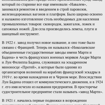
который по старинке все еще именовали «Навалем»,
занимался ремонтом и введением в строй паровозов,
железнодорожных вагонов и платформ. Было широко освоено
и налажено изготовление столь необходимых для населения
промышленных товаров: сковородок, зажигалок, ложек и
сапожных ножей. Для села производились лемеха, плуги и
шанцевый инструмент.
В 1922 г. завод получил новое название, и оно тоже было
связано с Францией. Теперь он назывался «Николаевские
объединенные государственные заводы имени Марти и
Бадина» в честь французских военных моряков Андре Марти
и Луи Филиппа Бадина, служивших на эскадренном
миноносце «Протей», и которые были одними из
организаторов волнений на кораблях французской эскадры в
1919 г. во время нахождения ее в Черном море. Впоследствии
Луи Бадина отошел от коммунистического движения, и в 1924
г. его имя исчезло из названия предприятия. В просторечье
судостроительное предприятие стали называть «завод Марти».
В 1921 г. начались первые подвижки в возрождении