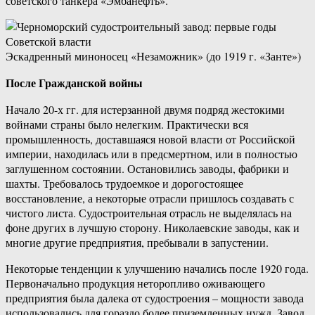
советского танкера «Эмбанефть».
Эскадренный миноносец «Незаможник» (до 1919 г. «Занте»)
После Гражданской войны
Начало 20-х гг. для истерзанной двумя подряд жестокими
войнами страны было нелегким. Практически вся
промышленность, доставшаяся новой власти от Российской
империи, находилась или в предсмертном, или в полностью
заглушенном состоянии. Остановились заводы, фабрики и
шахты. Требовалось трудоемкое и дорогостоящее
восстановление, а некоторые отрасли пришлось создавать с
чистого листа. Судостроительная отрасль не выделялась на
фоне других в лучшую сторону. Николаевские заводы, как и
многие другие предприятия, пребывали в запустении.
Некоторые тенденции к улучшению начались после 1920 года.
Первоначально продукция неторопливо оживающего
предприятия была далека от судостроения – мощности завода
использовались для гораздо более приземленных нужд. Завод,