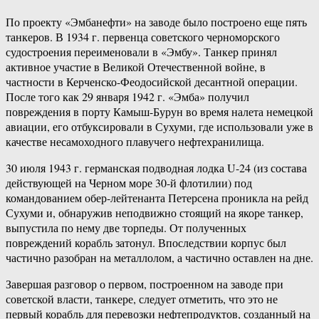
По проекту «Эмбанефти» на заводе было построено еще пять
танкеров. В 1934 г. первенца советского черноморского
судостроения переименовали в «Эмбу». Танкер принял
активное участие в Великой Отечественной войне, в
частности в Керченско-Феодосийской десантной операции.
После того как 29 января 1942 г. «Эмба» получил
повреждения в порту Камыш-Бурун во время налета немецкой
авиации, его отбуксировали в Сухуми, где использовали уже в
качестве несамоходного плавучего нефтехранилища.
30 июля 1943 г. германская подводная лодка U-24 (из состава
действующей на Черном море 30-й флотилии) под
командованием обер-лейтенанта Петерсена проникла на рейд
Сухуми и, обнаружив неподвижно стоящий на якоре танкер,
выпустила по нему две торпеды. От полученных
повреждений корабль затонул. Впоследствии корпус был
частично разобран на металлолом, а частично оставлен на дне.
Завершая разговор о первом, построенном на заводе при
советской власти, танкере, следует отметить, что это не
первый корабль для перевозки нефтепродуктов, созданный на