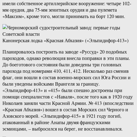
имели собственное артиллерийское вооружение: четыре 102-
мм орудия, два 75-мм зенитных орудия и два пулемета
«Максим», кроме того, могли принимать на борт 120 мин.
Канонерская лодка «Красная Абхазия» («Эльпидифор-413»)
Планировалось построить на заводе «Руссуд» 20 подобных
пароходов, однако революция внесла поправки в эти планы.
До боеготового состояния были доведены три головных
парохода под номерами 410, 411, 412. Несколько раз сменив
флаг, они вошли в состав военно-морских сил Юга России и
были уведены войсками Врангеля за границу.
«Эльпидифор-413» и «415» были спешно достроены при
помощи специалистов с «Наваля», после того как в 1920 году
Николаев заняли части Красной Армии. № 413 (впоследствии
«Красная Абхазия») вошел в состав Морских сил Черного и
Азовского морей. «Эльпидифор-415» в 1921 году погиб,
атакованный в районе Анапы двумя французскими
эсминцами, – выбросился на берег, не восстанавливался.