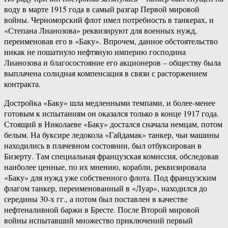
воду в марте 1915 года в самый разгар Первой мировой
войны. Черноморский флот имел потребность в танкерах, и
«Степана Лианозова» реквизируют для военных нужд,
переименовав его в «Баку». Впрочем, данное обстоятельство
никак не пошатнуло нефтяную империю господина
Лианозова и благосостояние его акционеров – обществу была
выплачена солидная компенсация в связи с расторжением
контракта.
Достройка «Баку» шла медленными темпами, и более-менее
готовым к испытаниям он оказался только в конце 1917 года.
Стоящий в Николаеве «Баку» достался сначала немцам, потом
белым. На буксире ледокола «Гайдамак» танкер, чьи машины
находились в плачевном состоянии, был отбуксирован в
Бизерту. Там специальная французская комиссия, обследовав
наиболее ценные, по их мнению, корабли, реквизировала
«Баку» для нужд уже собственного флота. Под французским
флагом танкер, переименованный в «Луар», находился до
середины 30-х гг., а потом был поставлен в качестве
нефтеналивной баржи в Бресте. После Второй мировой
войны испытавший множество приключений первый