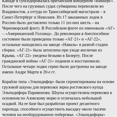
Канаде и субсидировалась британским концерном «Виккерс».
После чего на грузовых судах субмарины перевозили во
Владивосток, а оттуда по Транссибирской магистрали – в
Санкт-Петербург и Николаев. Из 17 заказанных лодок в
Россию было доставлено только 11 (из них шесть – на
Черноморский флот). В Российском флоте их именовали «АГ»
– «Американский Голланд». До революции в боеспособное
состояние были приведены только «АГ-21» и «АГ-22»,
остальные находились на заводе «Наваль» в разной стадии
сборки. «АГ-21» была затоплена при уходе англичан из
Крыма, «АГ-22» уведена белыми в Бизерту. После
гражданской войны «АГ-21» подняли и восстановили.
Остальные четыре лодки серии были достроены на заводе
имени Андре Марти в 20-е гг.
Корабли типа «Эльпидифор» были спроектированы на основе
грузовой шхуны для перевозки зерна ростовского купца
Эльпидифора Парамонова. Шхуна осуществляла перевозки в
основном по Азовскому морю и отличалась небольшой
осадкой. На ее базе был разработан проект десантного
парохода, способного осуществить высадку около тысячи
человек на необорудованное побережье. «Эльпидифоры»