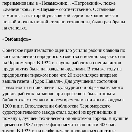
переименованы в «Незаможник», «Петровский», позже
«Железняков», и «Шаумян» соответственно. Остальные
эсминцы т. н. второй ушаковской серии, находившиеся в
низкой и очень низкой степени готовности, были разобраны
на стапелях.
«Эмбанефть»
Советское правительство оценило усилия рабочих завода по
восстановлению народного хозяйства и военно-морских сил
на Черном море. В 1922 г. группа рабочих и специалистов
предприятия была награждена орденами. В том же году на
предприятии тиражом пока что 20 экземпляров впервые
вышла газета «Гудок Наваля». Для улучшения состояния
грамотности и повышения культурного и образовательного
уровня рабочих на заводе при профсоюзе была открыта
библиотека с немалым по тем временам книжным фондом в
1200 книг. Впоследствии библиотека Черноморского
судостроительного завода стала одной из крупнейших и,
пожалуй, лучшей технической библиотекой города. В лучшие
времена в 1987 году ее фонд насчитывал почти 300 тыс.
томов. В 1923 г. на верфи начали проводиться опытные