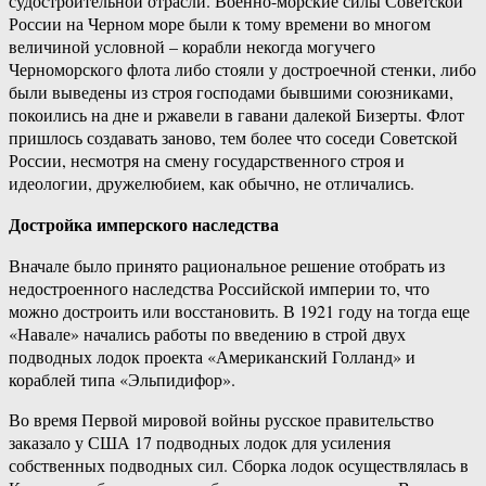
судостроительной отрасли. Военно-морские силы Советской
России на Черном море были к тому времени во многом
величиной условной – корабли некогда могучего
Черноморского флота либо стояли у достроечной стенки, либо
были выведены из строя господами бывшими союзниками,
покоились на дне и ржавели в гавани далекой Бизерты. Флот
пришлось создавать заново, тем более что соседи Советской
России, несмотря на смену государственного строя и
идеологии, дружелюбием, как обычно, не отличались.
Достройка имперского наследства
Вначале было принято рациональное решение отобрать из
недостроенного наследства Российской империи то, что
можно достроить или восстановить. В 1921 году на тогда еще
«Навале» начались работы по введению в строй двух
подводных лодок проекта «Американский Голланд» и
кораблей типа «Эльпидифор».
Во время Первой мировой войны русское правительство
заказало у США 17 подводных лодок для усиления
собственных подводных сил. Сборка лодок осуществлялась в