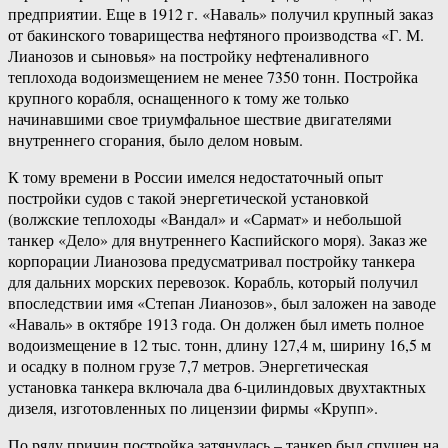
предприятии. Еще в 1912 г. «Наваль» получил крупный заказ
от бакинского товарищества нефтяного производства «Г. М.
Лианозов и сыновья» на постройку нефтеналивного
теплохода водоизмещением не менее 7350 тонн. Постройка
крупного корабля, оснащенного к тому же только
начинавшими свое триумфальное шествие двигателями
внутреннего сгорания, было делом новым.
К тому времени в России имелся недостаточный опыт
постройки судов с такой энергетической установкой
(волжские теплоходы «Вандал» и «Сармат» и небольшой
танкер «Дело» для внутреннего Каспийского моря). Заказ же
корпорации Лианозова предусматривал постройку танкера
для дальних морских перевозок. Корабль, который получил
впоследствии имя «Степан Лианозов», был заложен на заводе
«Наваль» в октябре 1913 года. Он должен был иметь полное
водоизмещение в 12 тыс. тонн, длину 127,4 м, ширину 16,5 м
и осадку в полном грузе 7,7 метров. Энергетическая
установка танкера включала два 6-цилиндовых двухтактных
дизеля, изготовленных по лицензии фирмы «Крупп».
По ряду причин постройка затянулась – танкер был спущен на