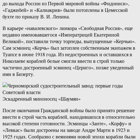
до выхода России из Первой мировой войны «Фидониси»,
«Гаджибей» и «Калиакрия» были потоплены в Цемесской
бухте по приказу В. И. Ленина.
В карьере «навалевского» линкора «Свободная Россия», еще
недавно именовавшегося «Императрицей Екатериной
Великой», поставили точку торпеды, выпущенные «Керчью».
Сам эсминец «Керчь» был затоплен собственным экипажем в
Туапсе в июне 1918 года. Из недостроенных и оставшихся в
Николаеве кораблей белые смогли ввести в строй только
частично достроенный эсминец «Цериго», позже уведенный
ими в Бизерту.
Эскадренный миноносец «Шаумян»
После окончания Гражданской войны было принято решение
ввести в строй часть кораблей, находившихся в относительно
высокой степени готовности. Эсминцы «Занте», «Корфу» и
«Левкас» были достроены на заводе Андре Марти в 1923 и
1925 годах. Сообразно с веяниями новой эпохи корабли были