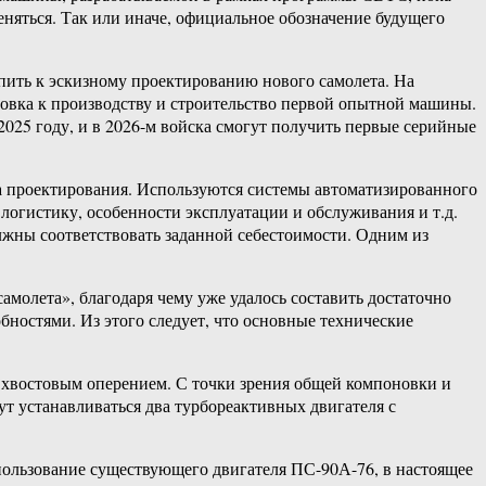
еняться. Так или иначе, официальное обозначение будущего
ить к эскизному проектированию нового самолета. На
товка к производству и строительство первой опытной машины.
025 году, и в 2026-м войска смогут получить первые серийные
а проектирования. Используются системы автоматизированного
 логистику, особенности эксплуатации и обслуживания и т.д.
олжны соответствовать заданной себестоимости. Одним из
олета», благодаря чему уже удалось составить достаточно
остями. Из этого следует, что основные технические
хвостовым оперением. С точки зрения общей компоновки и
т устанавливаться два турбореактивных двигателя с
пользование существующего двигателя ПС-90А-76, в настоящее