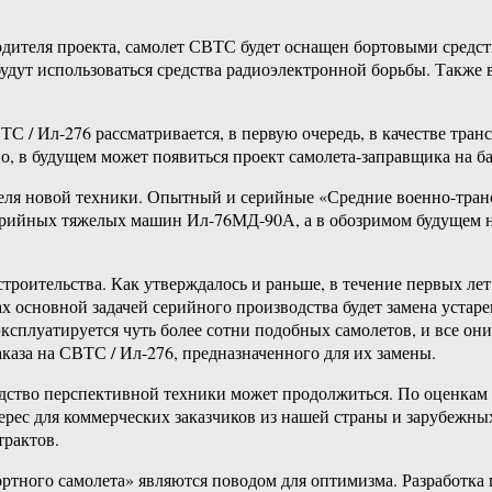
дителя проекта, самолет СВТС будет оснащен бортовыми средст
будут использоваться средства радиоэлектронной борьбы. Такж
ТС / Ил-276 рассматривается, в первую очередь, в качестве тр
но, в будущем может появиться проект самолета-заправщика на 
еля новой техники. Опытный и серийные «Средние военно-транс
серийных тяжелых машин Ил-76МД-90А, а в обозримом будущем 
троительства. Как утверждалось и раньше, в течение первых ле
х основной задачей серийного производства будет замена устар
ксплуатируется чуть более сотни подобных самолетов, и все они
аза на СВТС / Ил-276, предназначенного для их замены.
дство перспективной техники может продолжиться. По оценкам 
ес для коммерческих заказчиков из нашей страны и зарубежных 
рактов.
тного самолета» являются поводом для оптимизма. Разработка п