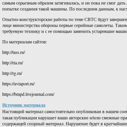
самым серьезным образом затягивалась, и он пока не смог дать
попытке создания такой машины. По последним данным, к наст
Опытно-конструкторские работы по теме СВТС будут завершены
лице министерства обороны первые серийные самолеты. Таким о
требуемую технику и с ее помощью заменить устаревшие маши
По материалам сайтов:
http://tass.ru/
http://ria.ru/
http://rg.ru/
https://aviaport.ru/
https://bmpd.livejournal.com/
Источник материала
Настоящий материал самостоятельно опубликован в нашем соо
такая публикация нарушает ваши авторские и/или смежные пр
содержащей спорный материал. Нарушение будет в кратчайшие