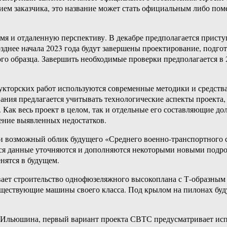
нием заказчика, это название может стать официальным либо пом
 и отдаленную перспективу. В декабре предполагается приступ
зднее начала 2023 года будут завершены проектирование, подго
о образца. Завершить необходимые проверки предполагается в 2
укторских работ используются современные методики и средств
вания предлагается учитывать технологические аспекты проекта,
 Как весь проект в целом, так и отдельные его составляющие д
ление выявленных недостатков.
возможный облик будущего «Среднего военно-транспортного сам
 данные уточняются и дополняются некоторыми новыми подробн
нятся в будущем.
ет строительство однофюзеляжного высокоплана с Т-образным 
ществующие машины своего класса. Под крылом на пилонах буду
В. Ильюшина, первый вариант проекта СВТС предусматривает ис