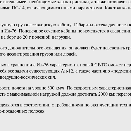
гатель имеет необходимые характеристики, а также позволяет с
лиями ПС-14, отличающимися иными параметрами. Как только нов
рупную грузопассажирскую кабину. Габариты отсека для полезн
н Ил-76. Поперечное сечение кабины не изменяется в сравнении
а борт до 20 т полезной нагрузки.
мого дополнительного оснащения, он должен будет перевозить г
ого десантирования грузов или людей.
енных в сравнении с Ил-76 характеристик новый СВТС сможет пе
себя все задачи существующих Ан-12, а также частично «подмени
воздушно-космических сил.
ости полета на уровне 800 км/ч. По скоростным характеристик
сть с максимальной нагрузкой должна достигать 2000 км; перего
еляются в соответствии с требованиями по эксплуатации техник
о-посадочных полосах.