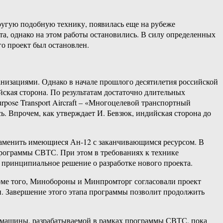
другую подобную технику, появилась еще на рубеже
а, однако на этом работы остановились. В силу определенных
о проект был остановлен.
низациями. Однако в начале прошлого десятилетия российской
ская сторона. По результатам достаточно длительных
ose Transport Aircraft – «Многоцелевой транспортный
ь. Впрочем, как утверждает И. Бевзюк, индийская сторона до
заменить имеющиеся Ан-12 с заканчивающимся ресурсом. В
рограммы СВТС. При этом в требованиях к технике
 принципиальное решение о разработке нового проекта.
оме того, Минобороны и Минпромторг согласовали проект
ен. Завершение этого этапа программы позволит продолжить
т машины, разрабатываемой в рамках программы СВТС, пока