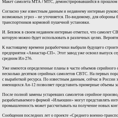
Макет самолета MTA / МТС, демонстрировавшийся в прошлом
Согласно уже известным данным и недавнему интервью руково
возможных угроз – не уточняется. По-видимому, для обороны 
транспортников кормовой пушечной установки.
И. Бевзюк в своем недавнем интервью отметил, что самолет СВ
которую можно будет использовать в различных целях. Вероят
К настоящему времени разработчики выбрали будущего строит
предприятия «Авиастар-СП». Этот завод уже освоил выпуск 
средним Ил-276.
Уже имеются определенные планы в части объемов серийного с
несколько десятков серийных самолетов СВТС. На первых пора
с выработкой ресурса. По известным данным, сейчас в России э
имеющихся Ан-12 позволяет представить примерные объемы зак
После полной замены устаревших самолетов серийное произво
разрабатываемого фирмой «Ильюшин» могут представлять интер
промышленность может рассчитывать на получение новых конт
Сообщения последних лет о проекте «Среднего военно-транспор