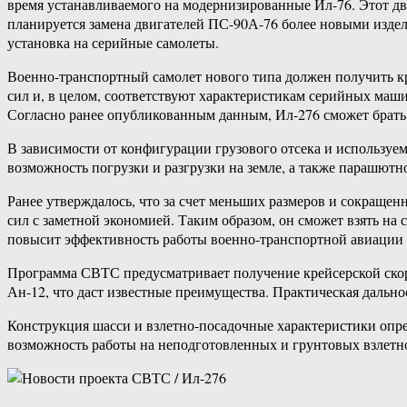
время устанавливаемого на модернизированные Ил-76. Этот дви
планируется замена двигателей ПС-90А-76 более новыми изде
установка на серийные самолеты.
Военно-транспортный самолет нового типа должен получить к
сил и, в целом, соответствуют характеристикам серийных маши
Согласно ранее опубликованным данным, Ил-276 сможет брать н
В зависимости от конфигурации грузового отсека и используе
возможность погрузки и разгрузки на земле, а также парашютн
Ранее утверждалось, что за счет меньших размеров и сокращ
сил с заметной экономией. Таким образом, он сможет взять на 
повысит эффективность работы военно-транспортной авиации 
Программа СВТС предусматривает получение крейсерской скор
Ан-12, что даст известные преимущества. Практическая дально
Конструкция шасси и взлетно-посадочные характеристики опред
возможность работы на неподготовленных и грунтовых взлетн