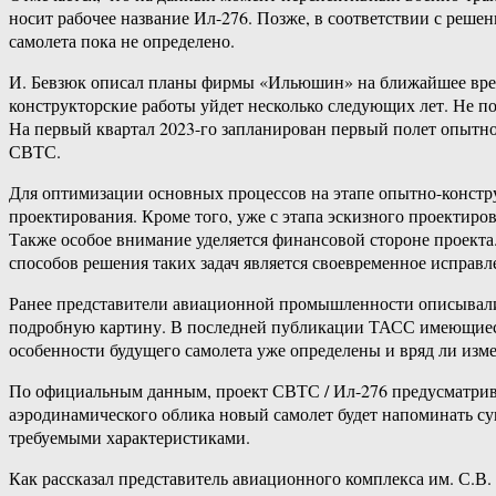
носит рабочее название Ил-276. Позже, в соответствии с реше
самолета пока не определено.
И. Бевзюк описал планы фирмы «Ильюшин» на ближайшее время
конструкторские работы уйдет несколько следующих лет. Не по
На первый квартал 2023-го запланирован первый полет опытног
СВТС.
Для оптимизации основных процессов на этапе опытно-констр
проектирования. Кроме того, уже с этапа эскизного проектиро
Также особое внимание уделяется финансовой стороне проекта.
способов решения таких задач является своевременное исправ
Ранее представители авиационной промышленности описывали 
подробную картину. В последней публикации ТАСС имеющиеся
особенности будущего самолета уже определены и вряд ли изме
По официальным данным, проект СВТС / Ил-276 предусматрива
аэродинамического облика новый самолет будет напоминать су
требуемыми характеристиками.
Как рассказал представитель авиационного комплекса им. С.