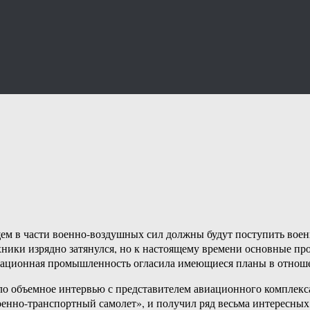
ем в части военно-воздушных сил должны будут поступить воен
ехники изрядно затянулся, но к настоящему времени основные п
авиационная промышленность огласила имеющиеся планы в отно
о объемное интервью с представителем авиационного комплекса
нно-транспортный самолет», и получил ряд весьма интересных 