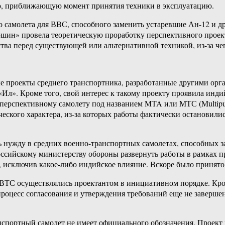
ию, приближающую момент принятия техники в эксплуатацию.
го самолета для ВВС, способного заменить устаревшие Ан-12 и 
шин» провела теоретическую проработку перспективного проект
ва перед существующей или альтернативной техникой, из-за чег
 проекты среднего транспортника, разработанные другими орга
л». Кроме того, свой интерес к такому проекту проявила индий
перспективному самолету под названием MTA или МТС (Multipurp
еского характера, из-за которых работы фактически остановилис
 нужду в средних военно-транспортных самолетах, способных 
сийскому министерству обороны развернуть работы в рамках п
, исключив какое-либо индийское влияние. Вскоре было принято
СВТС осуществлялись проектантом в инициативном порядке. Кр
, процесс согласования и утверждения требований еще не заверш
нспортный самолет не имеет официального обозначения. Проек