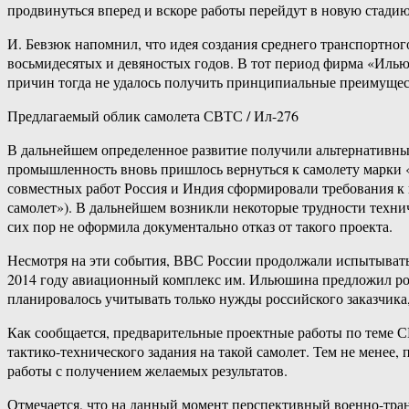
продвинуться вперед и вскоре работы перейдут в новую стад
И. Бевзюк напомнил, что идея создания среднего транспортно
восьмидесятых и девяностых годов. В тот период фирма «Илью
причин тогда не удалось получить принципиальные преимущест
Предлагаемый облик самолета СВТС / Ил-276
В дальнейшем определенное развитие получили альтернативные
промышленность вновь пришлось вернуться к самолету марки «И
совместных работ Россия и Индия сформировали требования к 
самолет»). В дальнейшем возникли некоторые трудности технич
сих пор не оформила документально отказ от такого проекта.
Несмотря на эти события, ВВС России продолжали испытывать
2014 году авиационный комплекс им. Ильюшина предложил рос
планировалось учитывать только нужды российского заказчика
Как сообщается, предварительные проектные работы по теме 
тактико-технического задания на такой самолет. Тем не менее
работы с получением желаемых результатов.
Отмечается, что на данный момент перспективный военно-тра