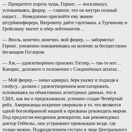
— Прекратите пороть чушь, Геринг, — воскликнул,
успокаиваясь, фюрер, — главное, что он внутри полный
нацист… Немедленно присвойте ему звание
штурбаннфюрера, Вятровичу дайте гауптмана, а Турчинову и
Гройсману хватит и обер-лейтенантов…
— Яволь, конечно, конечно, мой фюрер, — забормотал
Геринг, униженно поворачиваясь на коленях за беспрестанно
бегающим Гитлером.
— Хм,— удовлетворённо произнес Гитлер,— так-то вот…
Канарис, доложите о положении с Соединённых штатах…
— Мой фюрер,— начал адмирал, беря указку и подходя к
глобусу,- должен с удовлетворением констатировать,
основываясь на объективных агентурных данных, что в
США, как вы и предсказывали, успешно создан Четвёртый
рейх. Американцы искренне уверовали в то, что являются
одной богоизбранной нацией и призваны руководить миром.
Под предлогом внедрения демократии, как рекомендовал
доктор Геббельс, они устраивают провокации везде, где
только можно. Подразделением гестапо в лице Центрального