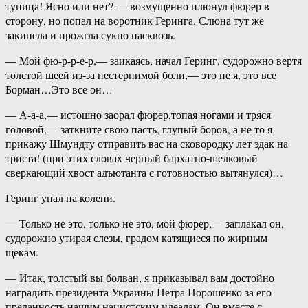
тупица! Ясно или нет? — возмущенно плюнул фюрер в
сторону, но попал на воротник Геринга. Слюна тут же
закипела и прожгла сукно насквозь.
— Мой фю-р-р-е-р,— заикаясь, начал Геринг, судорожно вертя
толстой шеей из-за нестерпимой боли,— это не я, это все
Борман…Это все он…
— А-а-а,— истошно заорал фюрер,топая ногами и тряся
головой,— заткните свою пасть, глупый боров, а не то я
прикажу Шмундту отправить вас на сковородку лет эдак на
триста! (при этих словах черный бархатно-шелковый
сверкающий хвост адъютанта с готовностью вытянулся)…
Геринг упал на колени.
— Только не это, только не это, мой фюрер,— заплакал он,
судорожно утирая слезы, градом катящиеся по жирным
щекам.
— Итак, толстый вы болван, я приказывал вам достойно
наградить президента Украины Петра Порошенко за его
преданность нашим нацистским идеалам. Он вместе с