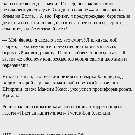
наш гитлерюгенд — заявил Гитлер, поглаживая свою
великолепную овчарку Блонди по голове,— мы все равно
будем на Волге… А вас, Геринг, я предупреждаю: беритесь за
дело, вы на грани последнего круга преисподней, Геринг,
слышите, вы, безмозглый осел!
— Мой фюрер, я сделаю все, что смогу! Я клянусь, мой
фюрер,— вытянувшись и безуспешно пытаясь втянуть
огромный живот, рявкнул Геринг, облегченно вздыхая… Я
завтра же обеспечу конгрессменов коричневыми шортами и
барабанами!
Никто не знал, что русский резидент овчарка Блонди, под
видом которой скрывался матерый советский разведчик
Штирлиц, он же Максим Исаев, уже успел проинформировать
Кремль.
Репортаж снял скрытой камерой и записал корреспондент
газеты «Нихт ад капитулирен» Густав фон Хрюндиг
*ИГ — организация, запрещённая в РФ