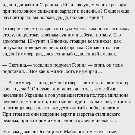
идеи о движении Украины в ЕС и грядущем успехе реформ
при поголовном снижении зарплат и пенсий, а? Я еще и еще
раз повторяю: вы болван, да, да, болван, Геринг!
Гитлер изо всех сил яростно стукнул кулаком по гигантскому
столу, покрытому зеленым сукном и забегал по залу. Его
адъютанты, Шмундт и Клюпке, стоящие возле входа, как
истуканы, поворачивались за фюрером. С края стола, где
сидел Гиммлер, раздался ехидный сдавленный смешок.
— Скотина,— тоскливо подумал Геринг,— опять он меня
подставил… Все как в жизни, хоть не умирай…
— А Гиммлер,— продолжал Гитлер,— вот настоящий мастер
своего дела!!! Он сумел поставить дело так, что сейчас
население Украины в год уменьшается на полтора миллиона
человек, вам понятно, толстый вы идиот! А латыши, эстонцы
и литовцы через несколько десятилетий вообще исчезнут…
При этом все они искренне верят в зверства сталинского
режима, при котором их численность увеличивалась….
Это вам даже не Освенцим и Майданек, вместе взятые,