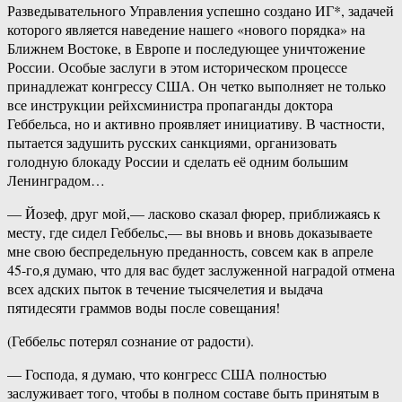
Разведывательного Управления успешно создано ИГ*, задачей
которого является наведение нашего «нового порядка» на
Ближнем Востоке, в Европе и последующее уничтожение
России. Особые заслуги в этом историческом процессе
принадлежат конгрессу США. Он четко выполняет не только
все инструкции рейхсминистра пропаганды доктора
Геббельса, но и активно проявляет инициативу. В частности,
пытается задушить русских санкциями, организовать
голодную блокаду России и сделать её одним большим
Ленинградом…
— Йозеф, друг мой,— ласково сказал фюрер, приближаясь к
месту, где сидел Геббельс,— вы вновь и вновь доказываете
мне свою беспредельную преданность, совсем как в апреле
45-го,я думаю, что для вас будет заслуженной наградой отмена
всех адских пыток в течение тысячелетия и выдача
пятидесяти граммов воды после совещания!
(Геббельс потерял сознание от радости).
— Господа, я думаю, что конгресс США полностью
заслуживает того, чтобы в полном составе быть принятым в