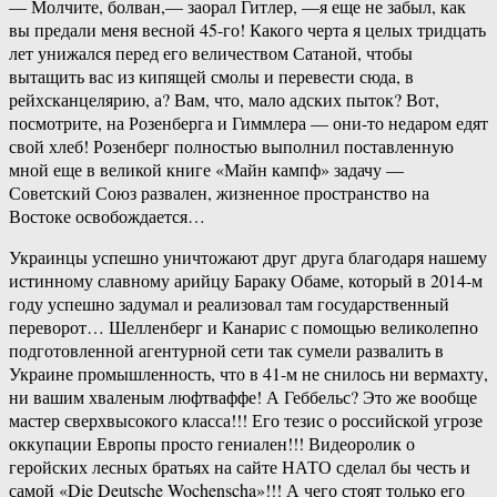
— Молчите, болван,— заорал Гитлер, —я еще не забыл, как
вы предали меня весной 45-го! Какого черта я целых тридцать
лет унижался перед его величеством Сатаной, чтобы
вытащить вас из кипящей смолы и перевести сюда, в
рейхсканцелярию, а? Вам, что, мало адских пыток? Вот,
посмотрите, на Розенберга и Гиммлера — они-то недаром едят
свой хлеб! Розенберг полностью выполнил поставленную
мной еще в великой книге «Майн кампф» задачу —
Советский Союз развален, жизненное пространство на
Востоке освобождается…
Украинцы успешно уничтожают друг друга благодаря нашему
истинному славному арийцу Бараку Обаме, который в 2014-м
году успешно задумал и реализовал там государственный
переворот… Шелленберг и Канарис с помощью великолепно
подготовленной агентурной сети так сумели развалить в
Украине промышленность, что в 41-м не снилось ни вермахту,
ни вашим хваленым люфтваффе! А Геббельс? Это же вообще
мастер сверхвысокого класса!!! Его тезис о российской угрозе
оккупации Европы просто гениален!!! Видеоролик о
геройских лесных братьях на сайте НАТО сделал бы честь и
самой «Die Deutsche Wochenscha»!!! А чего стоят только его