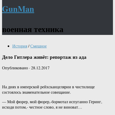
GunMan
военная техника
История
/
Смешное
Дело Гитлера живёт: репортаж из ада
Опубликовано
·
28.12.2017
На днях в имперской рейхсканцелярии в чистилище
состоялось знаменательное совещание.
— Мой фюрер, мой фюрер,-бормотал испуганно Геринг,
исходя потом,- честное слово, я не виноват…