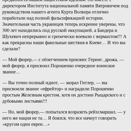
директором Института национальной памяти Вятровичем под
руководством нашего агента Курта Волкера отлично
поработали над полной фальсификацией истории.
Значительная часть украинцев теперь искренне уверены, что
300 лет находились под русской оккупацией, а Бандера и
Шухевич непрерывно и греоически воевали с вермахтом!!! А
как прекрасны наши факельные шествия в Киеве… И что вы
сделали?
— Мой фюрер,— с облегчением произнес Геринг, дрожа, —
мой фюрер, я присвоил Порошенко очередное воинское
звание…
— Вы точно полный идиот, — заорал Гитлер, — вы
присвоили звание «ефрейтор» и наградили Порошенко
простым Железным крестом, хотя он достоин Рыцарского и с
дубовыми листьями!!!
— Но, мой фюрер,— попытался возразить рейхсмаршал, — у
него же нация не та… Я боялся, что все начнут говорить
«кругом одни евреи…»