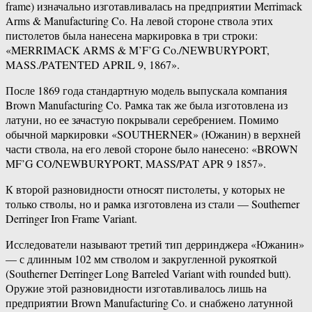
frame) изначально изготавливалась на предприятии Merrimack
Arms & Manufacturing Co. На левой стороне ствола этих
пистолетов была нанесена маркировка в три строки:
«MERRIMACK ARMS & M’F’G Co./NEWBURYPORT,
MASS./PATENTED APRIL 9, 1867».
После 1869 года стандартную модель выпускала компания
Brown Manufacturing Co. Рамка так же была изготовлена из
латуни, но ее зачастую покрывали серебрением. Помимо
обычной маркировки «SOUTHERNER» (Южанин) в верхней
части ствола, на его левой стороне было нанесено: «BROWN
MF’G CO/NEWBURYPORT, MASS/PAT APR 9 1857».
К второй разновидности относят пистолеты, у которых не
только стволы, но и рамка изготовлена из стали — Southerner
Derringer Iron Frame Variant.
Исследователи называют третий тип дерринджера «Южанин»
— с длинным 102 мм стволом и закругленной рукояткой
(Southerner Derringer Long Barreled Variant with rounded butt).
Оружие этой разновидности изготавливалось лишь на
предприятии Brown Manufacturing Co. и снабжено латунной